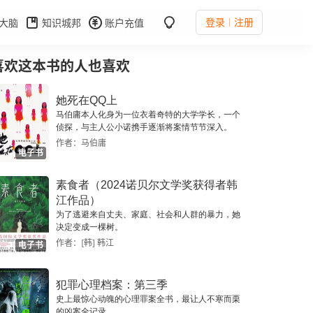
登录
注册
大脑
知识城邦
账户充值
喜欢这本书的人也喜欢
她死在QQ上
马伯庸本人化身为一位衣着奇特的大学学长，一个
侦探，与主人公小诺携手逐渐将案情节节深入。
作者：马伯庸
电子书
素食者（2024诺贝尔文学奖获得者韩
江作品）
为了逃避来自丈夫、家庭、社会和人群的暴力，她
决定变成一棵树。
作者：[韩] 韩江
电子书
犯罪心理档案：第三季
史上最惊心动魄的心理罪案全书，最让人不寒而栗
的凶案全记录。