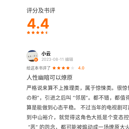
评分及书评
11 龟裂
4.4
12 排除
13 妄想
小云
14 参战
2023-08-11 编辑
给这本书评了
4.0
15 对决
人性幽暗可以燎原
16 伪证
严格说来算不上推理类，属于惊悚类。很惊
の粉”，引进之后叫 “邻居”。都不错，都
17 怪癖
算是能做到心态平稳。 不过当年的电视剧
18 袭击
到中山裕介，就觉得这角色大抵是个变态
19 后备厢
 “恶” 的怨念，都可能被煽动成一场燎原