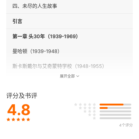
四、未尽的人生故事
引言
第一章 头30年（1939-1969）
曼哈顿（1939-1948）
斯卡斯戴尔与艾奇蒙特学校（1948-1955）
展开全部
耶鲁学院（1955-1959）
评分及书评
哈佛法学院和《哈佛法律评论》（1959-1962）
4.8
布伦南大法官的助理（1962-1963）
菲利普·埃尔曼与联邦贸易委员会（1963-1965）
4个评分