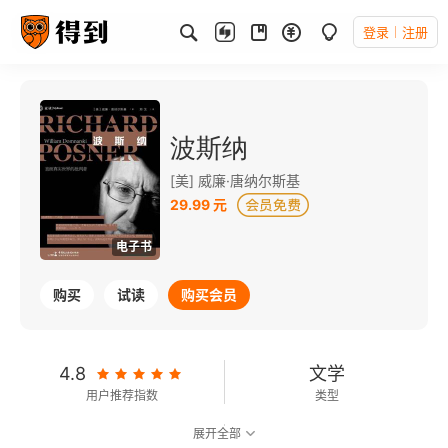
登录
注册
波斯纳
[美] 威廉·唐纳尔斯基
29.99 元
电子书
购买
试读
购买会员
4.8
文学
用户推荐指数
类型
展开全部
7.5
可以朗读