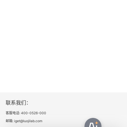
法官和律师
联邦法院研究委员会
最高法院的考量
第四章 攻击法律，主张实用主义（1990-1999）
重新审视个性
评价伟大的法官
在法官席上
联系我们：
律师
客服电话: 400-0526-000
地区法院法官
邮箱: iget@luojilab.com