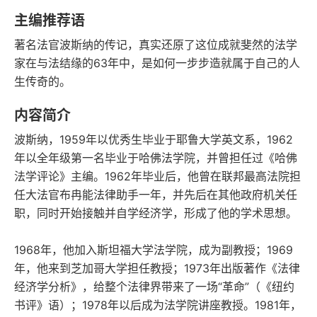
豆瓣评分
语音朗读
主编推荐语
229千字
2022-08-01
著名法官波斯纳的传记，真实还原了这位成就斐然的法学
字数
发行日期
家在与法结缘的63年中，是如何一步步造就属于自己的人
生传奇的。
内容简介
波斯纳，1959年以优秀生毕业于耶鲁大学英文系，1962
年以全年级第一名毕业于哈佛法学院，并曾担任过《哈佛
法学评论》主编。1962年毕业后，他曾在联邦最高法院担
任大法官布冉能法律助手一年，并先后在其他政府机关任
职，同时开始接触并自学经济学，形成了他的学术思想。
1968年，他加入斯坦福大学法学院，成为副教授；1969
年，他来到芝加哥大学担任教授；1973年出版著作《法律
经济学分析》，给整个法律界带来了一场“革命”（《纽约
书评》语）；1978年以后成为法学院讲座教授。1981年，