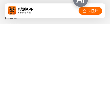
汉德公式
相关链接：
立即打开
首席法官
得到官网
得到企业版
抵制
时间的朋友
最高法院复核
了解更多：
评价
引用
法官助理
下载「得到App」
关注微信公众号
关于影响力和引用率的文章
书和论文
社会信用代码 91110108662186561M
出版物经营许可证 新出发京零字第海200073号
广播电视节目制作经营许可证 （京）字第01204号