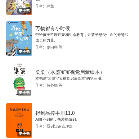
作者：胖鱼
电子书
书
亲自传教
万物都有小时候
带给孩子哲理启蒙和生命教育，让孩子感受生命的奇迹和
成长的力量。
咨询/律师业务
作者：龙向梅 等
电子书
法经咨询公司
法官提名
染染（水墨宝宝视觉启蒙绘本）
本书是“水墨宝宝视觉启蒙绘本”的第三册。
作者：保冬妮 等
第三章 铸就作为法官的声誉并挑战其他人（1982-
电子书
1989）
起步
得到品控手册11.0
AI做不到的，热爱能做到。
亨利·弗伦德利
作者：得到知识管理部
电子书