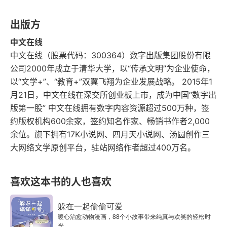
美国联邦政府首席律师办公室（1965-1967）
出版方
总统通讯政策工作小组
中文在线
斯坦福大学法学院（1968-1969）
中文在线（股票代码：300364）数字出版集团股份有限
公司2000年成立于清华大学，以“传承文明”为企业使命，
第二章 芝加哥大学法学院教授（1969-1981）
以“文学+”、“教育+”双翼飞翔为企业发展战略。 2015年1
月21日，中文在线在深交所创业板上市，成为中国“数字出
法律的经济分析
版第一股” 中文在线拥有数字内容资源超过500万种，签
约版权机构600余家，签约知名作家、畅销书作者2,000
《法学研究学刊》
余位。旗下拥有17K小说网、四月天小说网、汤圆创作三
大网络文学原创平台，驻站网络作者超过400万名。
理论基础
策略
喜欢这本书的人也喜欢
论文
躲在一起偷偷可爱
暖心治愈动物漫画，88个小故事带来纯真与欢笑的轻松时
更多的而且有些不同的经济分析
光。