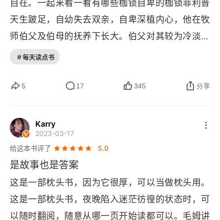
自在。一起来看一看有哪些枷锁自卑的枷锁菲利普
天生跛足，自幼失去双亲，自卑深植内心，他在牧
第十五章
师伯父及伯母的抚养下长大。伯父对其较为冷淡，
第十六章
但伯母悉心照料，给予他母亲般的温暖。菲利普喜
# 每天读点书
第十七章
欢文学，在伯父的书房里找到寄托。伯父伯母希望
菲利普到牛津学习神学，以后成为神父，把他送到
5
17
345
分享
第十八章
一所宗教气氛浓厚的寄宿学校学习。在那里，虽然
第十九章
菲利普崭露了学习的天份，但生性腼腆的他并不能
Karry
2023-03-17
融入到学校生活中，也因为跛足受尽嘲笑…… 上帝
第二十章
给这本书评了
5.0
的枷锁既然上帝不可能让菲利普再长好跛腿，为什
第二十一章
是故事也是答案
么还要信呢？还读什么神学呢？菲利普不顾伯父的
这是一部枕头书，因为它很厚，可以当做枕头用。
第二十二章
反对，远赴德国海德堡求学，在那里结识了英国人
这是一部枕头书，夜晚陷入迷茫彷徨的状态时，可
海沃德和美国人威克斯，开始对神学产生质疑。在
第二十三章
以随时翻阅，随意从哪一页开始读都可以。毛姆讲
一个假期回到英国家中时，菲利普同威尔金森小姐