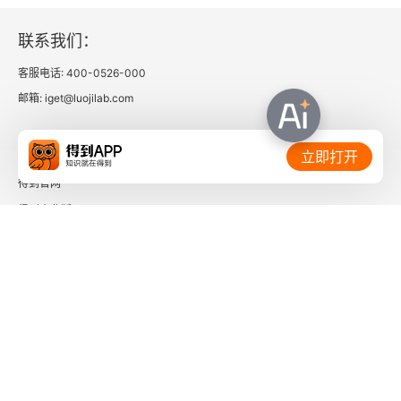
第七十一章
联系我们：
客服电话: 400-0526-000
第七十二章
邮箱: iget@luojilab.com
第七十三章
相关链接：
立即打开
第七十四章
得到官网
第七十五章
得到企业版
时间的朋友
第七十六章
了解更多：
第七十七章
第七十八章
第七十九章