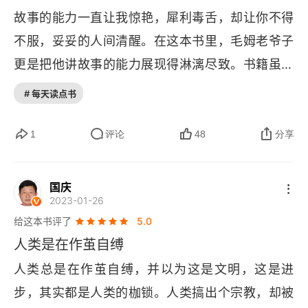
第二十四章
故事的能力一直让我惊艳，犀利毒舌，却让你不得
互生情愫但并不真心相恋，在回到德国后便逐渐停
不服，妥妥的人间清醒。在这本书里，毛姆老爷子
止通信…… 上帝替代品的枷锁海德堡朋友们的高谈
第二十五章
更是把他讲故事的能力展现得淋漓尽致。书籍虽然
阔论很新鲜，但解决不了肚子的饥饿。为了谋生，
第二十六章
厚重却也大呼过瘾。关于成长，关于自由，关于家
菲利普到伦敦成为一名会计学徒，但他对枯燥的生
# 每天读点书
庭，关于爱情，关于亲情，关于友情，关于选择，
第二十七章
活感到厌倦，很快就转而到巴黎学习艺术，在巴黎
关于代价…… 你都能在里边看到毛姆的角度。枷锁
1
评论
48
分享
学了两年绘画。在巴黎，菲利普结交了一些朋友，
第二十八章
一直存在，但主动和被动地背负是有着本质的区别
其中有毫无天分、脾气怪异的普莱斯小姐。普莱斯
的。
第二十九章
小姐暗中喜欢菲利普，后来因为穷困无助和绝望而
国庆
2023-01-26
自杀…… 爱情的枷锁菲利普最终意识到自己在艺术
第三十章
给这本书评了
5.0
上资质平平，不会有所建树，而伯母的死讯传来，
人类是在作茧自缚
第三十一章
菲利普回到英国，并决定去伦敦学医。在伦敦，菲
人类总是在作茧自缚，并以为这是文明，这是进
利普爱上了女招待米尔德，但米尔德并不喜欢菲利
第三十二章
步，其实都是人类的枷锁。人类搞出个宗教，却被
普，而且天性自私，拒绝了菲利普的追求，同他人