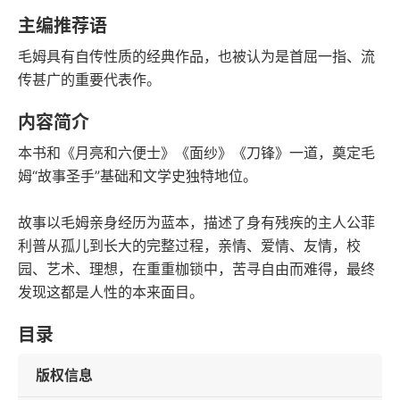
豆瓣评分
语音朗读
主编推荐语
469千字
2016-05-01
毛姆具有自传性质的经典作品，也被认为是首屈一指、流
字数
发行日期
传甚广的重要代表作。
内容简介
本书和《月亮和六便士》《面纱》《刀锋》一道，奠定毛
姆“故事圣手”基础和文学史独特地位。
故事以毛姆亲身经历为蓝本，描述了身有残疾的主人公菲
利普从孤儿到长大的完整过程，亲情、爱情、友情，校
园、艺术、理想，在重重枷锁中，苦寻自由而难得，最终
发现这都是人性的本来面目。
目录
版权信息