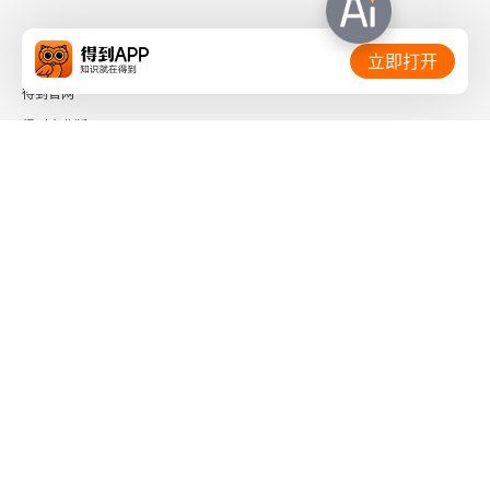
相关链接：
立即打开
得到官网
得到企业版
时间的朋友
了解更多：
下载「得到App」
关注微信公众号
社会信用代码 91110108662186561M
出版物经营许可证 新出发京零字第海200073号