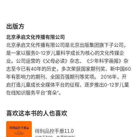
儿童蛲虫病用药提醒
揭秘分娩中神秘的拉玛泽呼吸法
出版方
冰箱里的美味如何吃
北京承启文化传播有限公司
北京承启文化传播有限公司是北京出版集团旗下子公司，
和孩子一起玩耍
是一家以服务0-12岁儿童科学成长为核心的文化传媒企
业。公司运营的《父母必读》杂志、《少年科学画报》杂
解读二孩冲突中的小心思
志至今已有40年的历史，多次荣获国家期刊奖、新中国60
爱洗手宝宝养成记
年有影响力的期刊、全国百强期刊等奖项。 2016年，开
启打造儿童成长全媒体平台的征程，逐步推出0-12岁儿童
不冷不热过夏天
在线知识服务平台“育朵”。
一言不合就开抢
喜欢这本书的人也喜欢
在生活中自然识字
得到品控手册11.0
卧室里的秘密