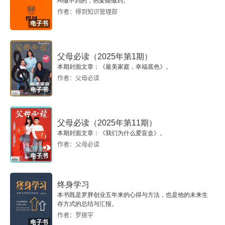
AI做不到的，热爱能做到。
作者：得到知识管理部
幸福就是和祖父母生活在一起
电子书
牛文超：用陪伴筑就最美的家
父母必读（2025年第1期）
本期封面文章：《最美家庭，幸福底色》。
要不要告诉孩子童话是假的
作者：父母必读
电子书
入围图书07月号童书排行榜
《父母必读》创刊40周年 养育新观察让孩子开心地
父母必读（2025年第11期）
本期封面文章：《我们为什么爱盲盒》。
玩起来吧！
作者：父母必读
电子书
阿毛自己会吃饭
终身学习
本书既是罗胖创业五年来的心得与方法，也是他的未来生
存方式的总结与汇报。
作者：罗振宇
电子书