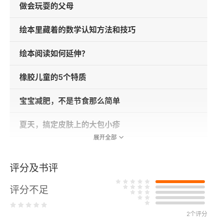
做会玩耍的父母
绘本里藏着的数学认知方法和技巧
绘本阅读如何延伸？
橡胶儿童的5个特质
宝宝减肥，不是节食那么简单
夏天，搞定皮肤上的大包小疹
展开全部
扁桃体要下岗，身体受不受影响
评分及书评
清热利湿马齿苋
评分不足
小心隐蔽的尿路感染
2个评分