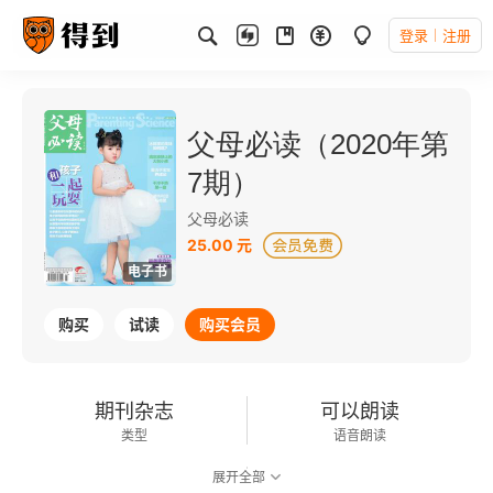
登录
注册
父母必读（2020年第
7期）
父母必读
25.00 元
电子书
购买
试读
购买会员
期刊杂志
可以朗读
类型
语音朗读
展开全部
71千字
2020-07-01