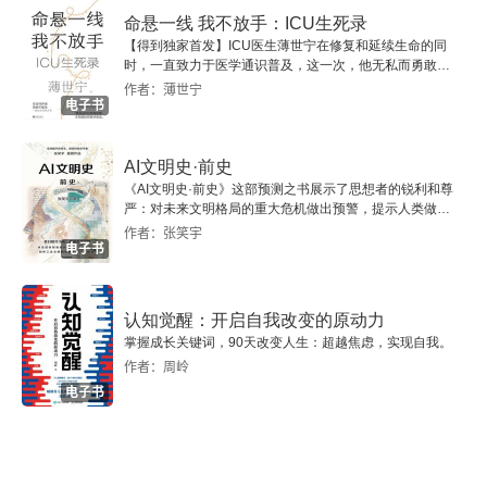
命悬一线 我不放手：ICU生死录
朱天文 写作是天赋，也是诅咒
【得到独家首发】ICU医生薄世宁在修复和延续生命的同
时，一直致力于医学通识普及，这一次，他无私而勇敢地
余光中 把乡愁拿掉我仍很多彩
分享自己对于生死的凝视和思考，讲述了十九个真实的“生
作者：薄世宁
电子书
死场”故事，使读书人从中汲取希望和勇气。
芦苇 《白鹿原》背后的推手
AI文明史·前史
莫言 作家不可以为奖项而写作
《AI文明史·前史》这部预测之书展示了思想者的锐利和尊
严：对未来文明格局的重大危机做出预警，提示人类做出
智慧的选择。
何伟 寻找民间经济里的微观中国
作者：张笑宇
电子书
认知觉醒：开启自我改变的原动力
掌握成长关键词，90天改变人生：超越焦虑，实现自我。
作者：周岭
电子书