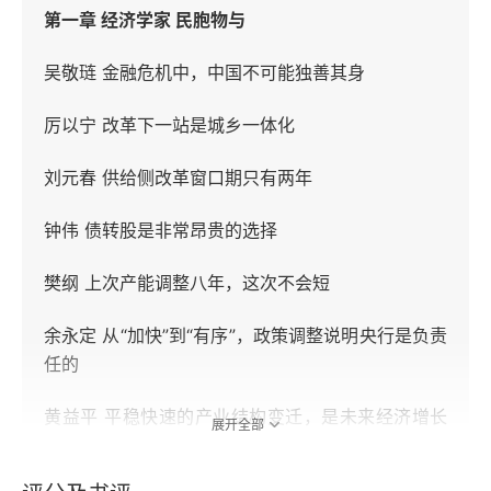
第一章 经济学家 民胞物与
吴敬琏 金融危机中，中国不可能独善其身
厉以宁 改革下一站是城乡一体化
刘元春 供给侧改革窗口期只有两年
钟伟 债转股是非常昂贵的选择
樊纲 上次产能调整八年，这次不会短
余永定 从“加快”到“有序”，政策调整说明央行是负责
任的
黄益平 平稳快速的产业结构变迁，是未来经济增长
展开全部
的关键