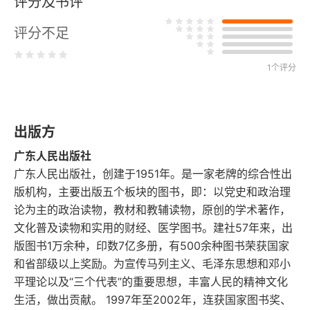
评分及书评
周其仁 加强大中城市承载力，是实现城镇化的关键
评分不足
第二章 学者 国家的良心
1个评分
陈方正 东西文明自古南辕北辙
史景迁 中国近代史课本不该从屈辱开始
出版方
傅高义 现在中国走的还是邓小平的路
广东人民出版社
沈志华 中国人真要研究邓小平，肯定比傅高义深
广东人民出版社，创建于1951年。是一家老牌的综合性出
版机构，主要出版五个板块的图书，即：以党史和政治理
葛剑雄 这五年，政协变得更务实
论为主的政治读物，教材和教辅读物，原创的学术著作，
文化普及读物和实用的财经、医学图书。建社57年来，出
第三章 艺术家 诗人与匠人
版图书1万余种，印数7亿多册，有500余种图书荣获国家
和省部级以上奖励。为宣传马列主义、毛泽东思想和邓小
胡因梦 从救赎到幻灭
平理论以及“三个代表”的重要思想，丰富人民的精神文化
生活，做出贡献。 1997年至2002年，连获国家图书奖、
杨丽萍 现在做舞蹈太难了