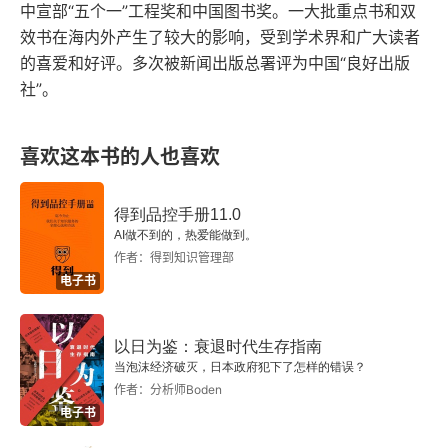
中宣部“五个一”工程奖和中国图书奖。一大批重点书和双
效书在海内外产生了较大的影响，受到学术界和广大读者
蔡国强 艺术有那么重要吗
的喜爱和好评。多次被新闻出版总署评为中国“良好出版
张艺谋 和平时代，好故事不多
社”。
娄烨 “花”在威尼斯
喜欢这本书的人也喜欢
吕效平 我们至今没有遭遇任何压力
得到品控手册11.0
第四章 作家 融入时代
AI做不到的，热爱能做到。
作者：得到知识管理部
金庸 办报纸是拼命，写小说是玩玩
电子书
张大春 所有艺术都来自不务正业
以日为鉴：衰退时代生存指南
当泡沫经济破灭，日本政府犯下了怎样的错误？
王安忆 宁写死亡不写暴力
作者：分析师Boden
电子书
白先勇 在我心中，父亲白崇禧是英雄人物