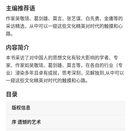
语音朗读
字数
主编推荐语
2019-09-01
作家吴敬琏、葛剑雄、莫言、张艺谋、白先勇、金庸等的
发行日期
采访精选，从中可以一窥这些文化精英对时代的触摸和心
路。
内容简介
本书采访了对中国人的思想文化有较大影响的学者、专
家、作家如吴敬琏、葛剑雄、莫言等，在各自的行业（专
业）浸染多年且卓有成就，思考深刻，见解独到,从中可以
一窥这些文化精英对时代的触摸和心路。
目录
版权信息
序 遗憾的艺术