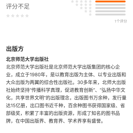
评分不足
一 仁道原则的展开
二 力与命的内在紧张
1个评分
三 独善其身和兼善天下
出版方
四 恒心的根据与惟义所在
北京师范大学出版社
五 从执中而权到君子反经
北京师范大学出版社是北京师范大学出版集团的核心企
业，成立于1980年，是以教育出版为主体、以专业出版和
六 内圣的走向
大众出版为两翼的综合性出版社。30多年来，北师大出版
社始终坚持“传播科学真理，促进教育创新”、“弘扬中华文
第三章 演进中的折变
化，共享世界文明”的出版理念，出版图书万余种，发行量
达15亿册，出口图书近千种，百余种图书获得国家级、省
一 天人之际：从相分到互动
部级奖，积累了丰富的出版资源，形成了知名的图书品
牌，在中国出版界、教育界、学术界享有盛誉。
二 制天命而用之：自由理想的扩展