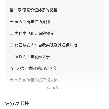
第一章 儒家价值体系的奠基
一 天人之辩与仁道原则
二 为仁由己和天命的预设
三 修己以安人：自我实现及其逻辑归宿
四 义以为上与孔颜之乐
五 “大德不踰闲”的历史含义
六 作为价值目标的理想人格
展开全部
七 超越有限：存在的意义及其他
评分及书评
第二章 从孔子到孟子