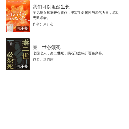
我们可以坦然生长
二 德威交融：仁道原则的转换
罕见病女孩刘开心新作，书写生命韧性与坦然力量，感动
无数读者。
作者：刘开心
三 天下无二道
电子书
四 古今之辩
秦二世必须死
七国七人，秦二世死，陨石预言揭开覆秦序幕。
五 义与我的合一：个体的普遍化
作者：马伯庸
电子书
六 道义与功利的二难
七 从仁且智到性三品：人格理想的展开
第六章 援道入儒的价值观意蕴
一 名教与自然：天人之辩的历史延续
二 自性的确认与玄同彼我