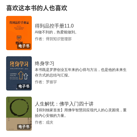
三 各得其宜与群居和一
喜欢这本书的人也喜欢
四 义的外部确证及其工具化
得到品控手册11.0
五 从以权应变到以道壹人
AI做不到的，热爱能做到。
作者：得到知识管理部
电子书
六 全而粹与化性起伪
第四章 价值本体的建构及其内化
终身学习
本书既是罗胖创业五年来的心得与方法，也是他的未来生
存方式的总结与汇报。
一 《易传》：价值本体的建构
作者：罗振宇
电子书
二 价值本体的双重内化
人生解忧：佛学入门四十讲
三 止于至善与修身为本
【得到独家首发】用佛学智慧回应现代人的心灵困境，重
拾内心安顿的力量。
第五章 正统的形成
作者：成庆
电子书
一 形上之天与人文取向