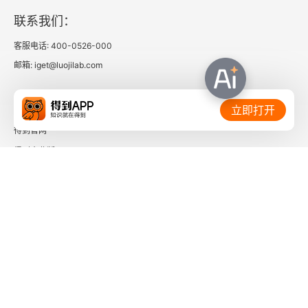
一 经纬天地：逸出内圣之境
联系我们：
二 经学的实证化与理性的工具意义
客服电话: 400-0526-000
邮箱: iget@luojilab.com
三 化“天之天”为“人之天”
相关链接：
四 造命与循理
立即打开
得到官网
五 理欲统一及其内在意蕴
得到企业版
时间的朋友
六 我的自立与群体认同
第九章 儒家价值体系在近代的历史命运
了解更多：
一 权威的失落：传统与近代化的紧张
二 返本开新：新儒家的选择及其双重意向