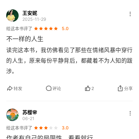
当我怀疑自己有双相情感障碍时，该如何就医？
王安妮
2025-11-29
写情绪日记
给这本书评了
5.0
不一样的人生
要求二次问诊
读完这本书，我仿佛看见了那些在情绪风暴中穿行
写下你想说的话
的人生，原来每份平静背后，都藏着不为人知的跋
在他人的陪伴下就医
涉。
敢于表达
转发
评论
2
分享
第二章 确诊之后怎么办？
苏樱🌸
我们可能需要吃药
06-21
给这本书评了
3.0
锂
作者有自己的局限性，看看就行