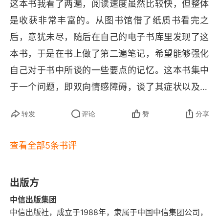
认知行为伴侣疗法
这本书我看了两遍，阅读速度虽然比较快，但整体
励更多的双相抑郁患者怎么治疗、怎么和周围人交
是收获非常丰富的。从图书馆借了纸质书看完之
家庭疗法
流、父母亲人的态度等，算是提供了一个双相病人
后，意犹未尽，随后在自己的电子书库里发现了这
和世界交流接触的模板，是有参考价值的，所以综
承认需要住院治疗
本书，于是在书上做了第二遍笔记，希望能够强化
合给 3 星。
自己对于书中所谈的一些要点的记忆。这本书集中
病情终会好转
于一个问题，即双向情感障碍，谈了其症状以及相
第三章 躁狂症和轻度躁狂症：追光而行
对的预防措施，分析了原因以及家人应该怎么做等
转发
评论
赞
分享
等，分析的非常的细致生动。作为心理咨询师，可
躁狂的积极影响：精力无限
以通过这本书更好的去了解双相，也可以将这本书
创造力
查看全部5条书评
推荐给患有双向情感障碍的咨询者及其家人，这是
自信心
一本非常有用的手册指南。
出版方
能量
中信出版集团
中信出版社，成立于1988年，隶属于中国中信集团公司，
躁狂的消极影响：不顾后果的我