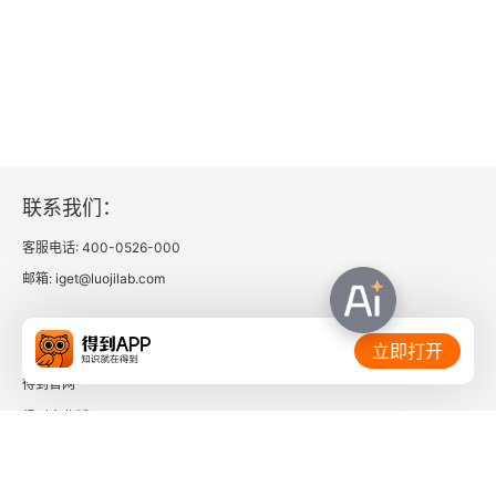
妄想
穿着帽衫的男人——我在抑郁症期间的幻听
突然的猫叫
为什么一定要找到这只猫？
联系我们：
“我是无敌的”——在躁狂症发作期间的幻听
客服电话: 400-0526-000
邮箱: iget@luojilab.com
书
我是无敌的！
相关链接：
立即打开
得到官网
隐瞒和否认
得到企业版
精神病发作时应采取哪些应对方式？
时间的朋友