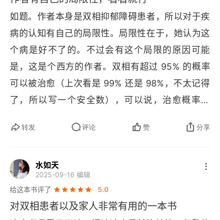
抗精神病药物
如题。作者本身是双相抑郁障碍患者，所以对于疾
病的认知有自己的局限性。局限性在于，她认为这
抗惊厥药物
个病是好不了的。不过会有这个局限的原因可能
抗抑郁药物
是，这是个西方的作者。双相有超过 95% 的概率
酒精=负面影响
可以被治愈（上次看是 99% 还是 98%，不太记得
了，所以写一个安全数），可以说，治愈概率极
寻找适合你的心理咨询
团体或个人心理咨询
转发
评论
赞
分享
ta 
不能被治愈，就真的治不好，毕竟精神里就认为
自己无法被治好。这跟外部创伤的治疗不相信但能
认知行为疗法
水如天
被治好那种不一样，本身精神的病就需要 “精神” 来
人际关系治疗
2025-09-16 编辑
治（这么说可能有点拗口）。但总之，要先自己相
给这本书评了
5.0
个人或团体心理教育——预防复发
信这个病能被治好，那才有治愈的可能。不过这本
对双相患者以及家人非常有用的一本书
书值得看的地方也有。作者写出了自己的经历来鼓