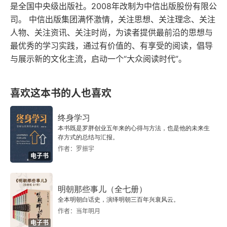
是全国中央级出版社。2008年改制为中信出版股份有限公
司。 中信出版集团满怀激情，关注思想、关注理念、关注
嗜好风险，不顾后果
人物、关注资讯、关注时尚，为读者提供最前沿的思想与
愤怒和暴躁
最优秀的学习实践，通过有价值的、有享受的阅读，倡导
与展示新的文化主流，启动一个“大众阅读时代”。
过度消费
喜欢这本书的人也喜欢
执念和冲动
躁狂症后遗症
终身学习
本书既是罗胖创业五年来的心得与方法，也是他的未来生
存方式的总结与汇报。
后果很严重
作者：罗振宇
电子书
我在笑，同时又想哭，双相情感障碍混合发作
比平时更健谈？——躁狂的预警信号
明朝那些事儿（全七册）
全本明朝白话史，演绎明朝三百年兴衰风云。
作者：当年明月
找到你失控的诱因
电子书