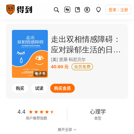
登录
注册
走出双相情感障碍：
应对躁郁生活的日常
指南
[美] 凯蒂·科尼贝尔
40.60 元
电子书
购买
试读
购买会员
4.4
心理学
用户推荐指数
类型
展开全部
6.5
可以朗读