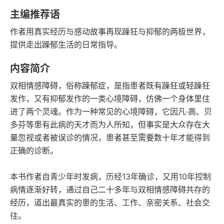
豆瓣评分
语音朗读
主编推荐语
89千字
2022-07-01
作者用真实经历与感动故事再现躁狂与抑郁的两极世界，
字数
发行日期
提供走出躁郁生活的日常指导。
内容简介
双相情感障碍，俗称躁郁症，是指患者既有躁狂或轻躁狂
发作，又有抑郁发作的一类心境障碍，仿佛一个身体里住
进了两个灵魂。作为一种常见的心境障碍，它因凡·高、贝
多芬等患有此病的天才而为人所知，但事实是大众存在大
量忽视或者被误诊的情况，患者甚至需要数十年才能得到
正确的诊断。
本书作者自青少年时发病，历经13年确诊，又用10年控制
病情逐渐好转，通过自己二十多年与双相情感障碍共存的
经历，道出最真实的患的生活、工作、亲密关系、社会交
往。