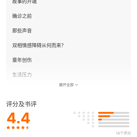
故事的开端
确诊之前
那些声音
双相情感障碍从何而来？
童年创伤
生活压力
展开全部
脑化学
评分及书评
基因遗传
4.4
如何被确诊为双相情感障碍？
评估
16个评分