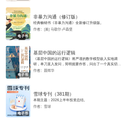
压力
非暴力沟通（修订版）
睡眠
经典畅销书《非暴力沟通》全新修订升级版。
作者：[美] 马歇尔·卢森堡
酒精和其他药物
电子书
负担过重
基层中国的运行逻辑
《基层中国的运行逻辑》将严谨的数学模型嵌入实地调
重大变故
研，单刀直入发问，简明扼要作答，问出了一个真实切近
的基层中国。
作者：聂辉华
电子书
第四章 抑郁症：情感过于丰富或完全麻木
瓶中花：一个关于抑郁症的比喻
雪球专刊（381期）
本期主题：2026上半年投资总结。
“今天能不能洗个澡？”——抑郁时我会问自己的奇葩
作者：雪球
问题
电子书
抑郁症发病期间的性关系