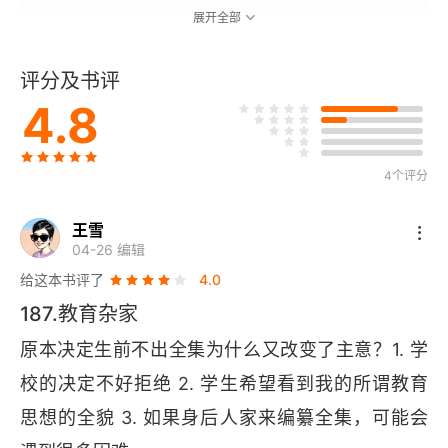
展开全部
新的科技革命和教育的现代化
评分及书评
教育理论函授教材发刊词
4.8
教育改革的关键在于教育思想的转变
4个评分
论教育的传统与变革
王雪
教育方针要有科学性、针对性、时效性
04-26 编辑
给这本书评了
4.0
论在社会主义条件下教育同生产劳动结合的必要性和
可能性
187.教育杂家
原本决定生前不出全集为什么又改变了主意？1. 学
教育同生产劳动相结合应该成为社会主义教育方针的
校的决定不好拒绝 2. 学生希望看到我的所谓教育
重要内容
思想的全貌 3. 如果身后人家来编纂全集，可能会
毛泽东教育思想的内涵及其当代意义