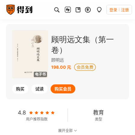
登录
注册
顾明远文集（第一
卷）
顾明远
198.00 元
电子书
购买
试读
购买会员
4.8
教育
用户推荐指数
类型
展开全部
可以朗读
317千字