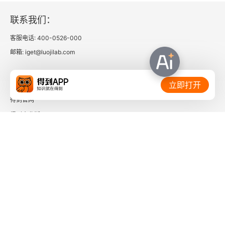
教育·经济·教育经济学
联系我们：
客服电话: 400-0526-000
教育公平绝不是平均主义
邮箱: iget@luojilab.com
以课程改革为核心 促进全人发展
相关链接：
立即打开
未来教育的变与不变
得到官网
要充分发挥教育对文化的传播、选择、创新功能
得到企业版
时间的朋友
实现教育现代化必须把农村教育办好
了解更多：
教育现代化的终极目的是培养现代人