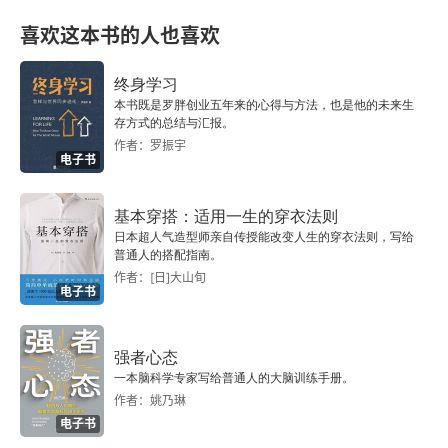
关于教育现代化的几个问题
喜欢这本书的人也喜欢
教育科学研究与教育现代化
终身学习
教育观念的根本转变：解放思想的20年
本书既是罗胖创业五年来的心得与方法，也是他的未来生
存方式的总结与汇报。
作者：罗振宇
21世纪民办教育面临的问题及发展趋势
电子书
解放思想 转变观念
基本穿搭：适用一生的穿衣法则
日本超人气造型师亲自传授能改变人生的穿衣法则，写给
终身教育
普通人的搭配指南。
作者：[日]大山旬
电子书
新世纪呼唤创新人才
教育创新是教育工作者的历史使命
强者心态
一本脑科学专家写给普通人的大脑训练手册。
试论教育思想和教育制度的创新
作者：姚乃琳
电子书
对教育定义的思考