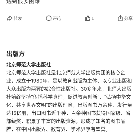
遇到很多困难
加强科技教育 培养科技人才
转发
评论
1
分享
把理论和实际统一起来
不能把教育改革都与市场经济挂钩
出版方
社会主义市场经济体制与教育改革的几点思考
北京师范大学出版社
市场经济与教育改革
北京师范大学出版社是北京师范大学出版集团的核心企
业，成立于1980年，是以教育出版为主体、以专业出版和
教育必须为社会主义现代化服务，必须与生产劳动相
大众出版为两翼的综合性出版社。30多年来，北师大出版
结合
社始终坚持“传播科学真理，促进教育创新”、“弘扬中华文
化，共享世界文明”的出版理念，出版图书万余种，发行量
教育改革和持续发展的有力保障
达15亿册，出口图书近千种，百余种图书获得国家级、省
部级奖，积累了丰富的出版资源，形成了知名的图书品
现代化与中国文化传统教育
牌，在中国出版界、教育界、学术界享有盛誉。