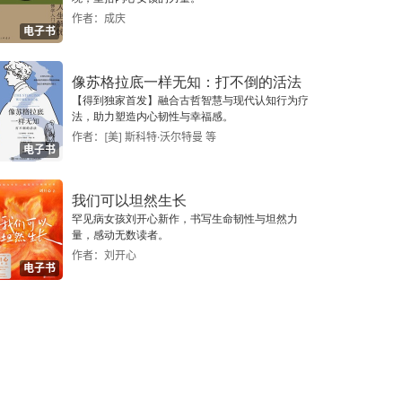
作者：成庆
电子书
像苏格拉底一样无知：打不倒的活法
【得到独家首发】融合古哲智慧与现代认知行为疗
法，助力塑造内心韧性与幸福感。
作者：[美] 斯科特·沃尔特曼 等
电子书
我们可以坦然生长
罕见病女孩刘开心新作，书写生命韧性与坦然力
量，感动无数读者。
作者：刘开心
电子书