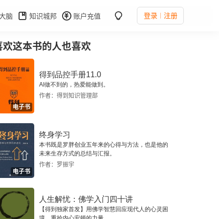
登录
注册
大脑
知识城邦
账户充值
喜欢这本书的人也喜欢
得到品控手册11.0
AI做不到的，热爱能做到。
作者：得到知识管理部
电子书
终身学习
本书既是罗胖创业五年来的心得与方法，也是他的
未来生存方式的总结与汇报。
作者：罗振宇
电子书
人生解忧：佛学入门四十讲
【得到独家首发】用佛学智慧回应现代人的心灵困
境，重拾内心安顿的力量。