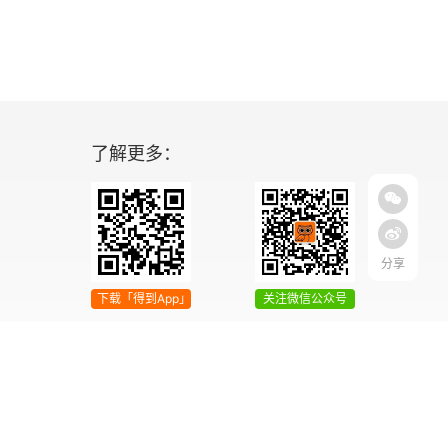
了解更多：
分享
下载「得到App」
关注微信公众号
04号
增值电信业务经营许可证 京ICP证090644号
2042303号