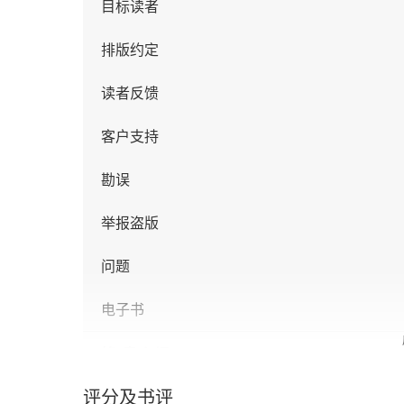
目标读者
排版约定
读者反馈
客户支持
勘误
举报盗版
问题
电子书
第1章 入门
评分及书评
1.1 安装Enthought Canopy