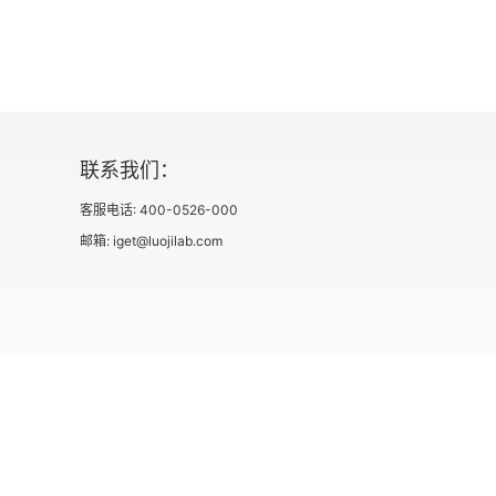
2.2 均值、中位数和众数
2.3 在Python中使用均值、中位数和众数
2.4 标准差和方差
联系我们：
2.5 概率密度函数和概率质量函数
客服电话: 400-0526-000
2.6 各种类型的数据分布
邮箱: iget@luojilab.com
2.7 百分位数和矩
2.8 小结
第3章 Matplotlib与概率高级概念
社会信用代码 91110108662186561M
出版物经营许可
3.1 Matplotlib快速学习
用户协议