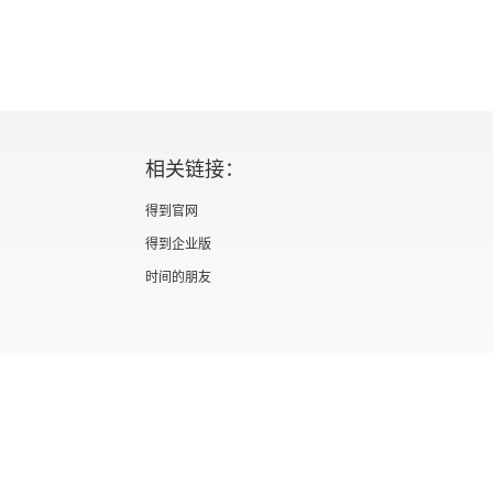
相关链接：
得到官网
得到企业版
时间的朋友
证 新出发京零字第海200073号
广播电视节目制作经营许可证 （京）字第012
信息网络传播视听节目许可证 0110567
隐私政策
知识产权声明
京ICP备05039090号-10
京公网安备 1101050