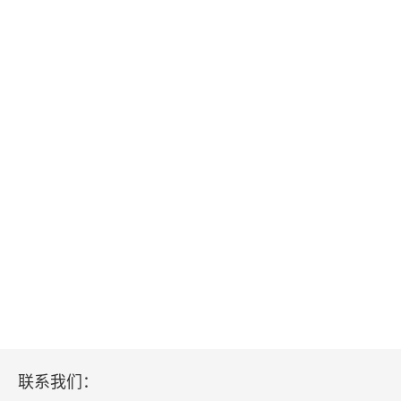
第三十二章 猪带绦虫病和猪囊尾蚴病
第三十三章 牛带绦虫病
第三十四章 亚洲带绦虫病
第三十五章 曼氏迭宫绦虫病和曼氏裂头蚴病
第三十六章 阔节裂头绦虫病
第三十七章 膜壳绦虫病
第三十八章 其他绦虫病
第三十九章 常见绦虫病的临床护理
第五篇 吸虫病
联系我们：