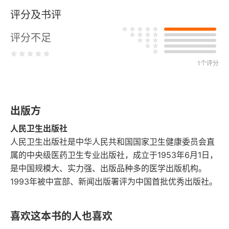
评分及书评
第二篇 原虫病
评分不足
第七章 疟疾
1个评分
第八章 阿米巴病
第九章 弓形虫病
出版方
第十章 利什曼病
人民卫生出版社
第十一章 锥虫病
人民卫生出版社是中华人民共和国国家卫生健康委员会直
属的中央级医药卫生专业出版社，成立于1953年6月1日，
第十二章 贾第虫病
是中国规模大、实力强、出版品种多的医学出版机构。
1993年被中宣部、新闻出版署评为中国首批优秀出版社。
第十三章 滴虫病
第十四章 隐孢子虫病
喜欢这本书的人也喜欢