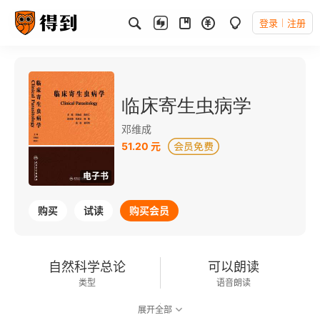
登录
注册
临床寄生虫病学
邓维成
51.20 元
电子书
购买
试读
购买会员
自然科学总论
可以朗读
类型
语音朗读
展开全部
753千字
2016-01-01