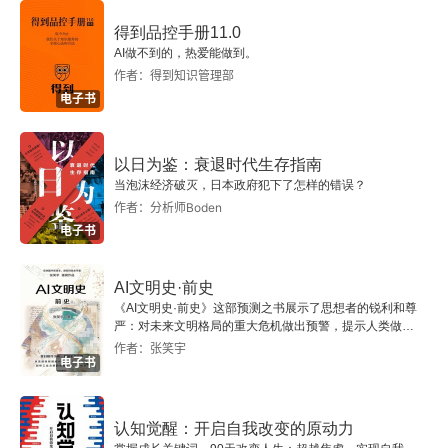
第十五章 孢子虫病
得到品控手册11.0
AI做不到的，热爱能做到。
第十六章 其他原虫病
作者：得到知识管理部
电子书
第十七章 常见原虫病的临床护理
第三篇 线虫病
以日为鉴：衰退时代生存指南
当泡沫经济破灭，日本政府犯下了怎样的错误？
第十八章 蛔虫病
作者：分析师Boden
电子书
第十九章 鞭虫病
AI文明史·前史
第二十章 蛲虫病
《AI文明史·前史》这部预测之书展示了思想者的锐利和尊
严：对未来文明格局的重大危机做出预警，提示人类做出
智慧的选择。
作者：张笑宇
第二十一章 钩虫病
电子书
第二十二章 粪类圆线虫病
认知觉醒：开启自我改变的原动力