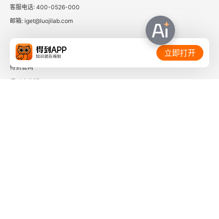
客服电话: 400-0526-000
第四十章 血吸虫病（概述）
邮箱: iget@luojilab.com
第四十一章 日本血吸虫病
相关链接：
立即打开
第四十二章 曼氏血吸虫病
得到官网
第四十三章 埃及血吸虫病
得到企业版
时间的朋友
第四十四章 其他血吸虫病
了解更多：
第四十五章 肺吸虫病
第四十六章 肝吸虫病
第四十七章 片形吸虫病
下载「得到App」
第四十八章 其他吸虫病
关注微信公众号