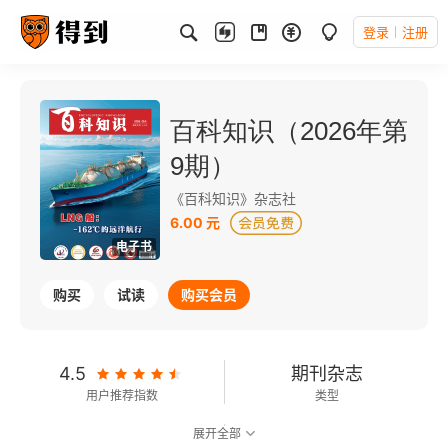
登录
注册
百科知识（2026年第
9期）
《百科知识》杂志社
6.00 元
电子书
购买
试读
购买会员
4.5
期刊杂志
用户推荐指数
类型
展开全部
可以朗读
53千字