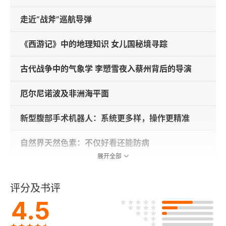
走近“战斧”巡航导弹
《西游记》中的地理知识 女儿国秘境寻踪
古代战争中的气象学 李愬雪夜入蔡州背后的导演
厄尔尼诺波及非洲海平面
新型腹部手术机器人：系统更多样，操作更精准
自然界天然色素：不仅好看还能防病
展开全部
海鸟航迹上的盛宴与陷阱
评分及书评
信天翁的死穴
4.5
认识我国的药用昆虫——蝴蝶