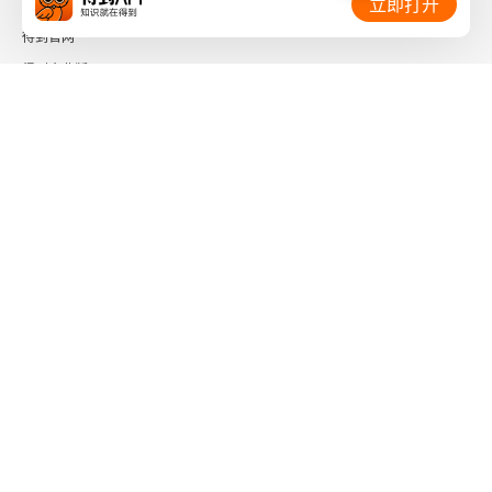
立即打开
得到官网
得到企业版
时间的朋友
了解更多：
下载「得到App」
关注微信公众号
社会信用代码 91110108662186561M
出版物经营许可证 新出发京零字第海200073号
广播电视节目制作经营许可证 （京）字第01204号
增值电信业务经营许可证 京ICP证090644号