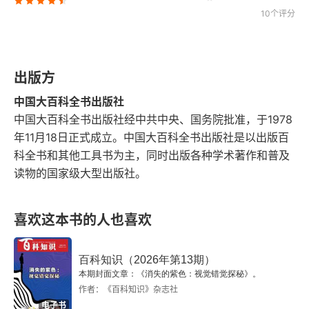
10个评分
你知道吗
老面馒头为什么更受欢迎
出版方
一颗智齿引发的“风暴”
中国大百科全书出版社
中国大百科全书出版社经中共中央、国务院批准，于1978
为什么我们常用左臂抱婴儿
年11月18日正式成立。中国大百科全书出版社是以出版百
科全书和其他工具书为主，同时出版各种学术著作和普及
从“三赢”到镣铐贪污犯罪的罪与罚
读物的国家级大型出版社。
先民如何挖地安家
喜欢这本书的人也喜欢
皇帝为何被称作“陛下”
霍尔木兹海峡兴盛于何时
百科知识（2026年第13期）
本期封面文章：《消失的紫色：视觉错觉探秘》。
作者：《百科知识》杂志社
从“乱世人”到“太平年”：走出五代十国
电子书