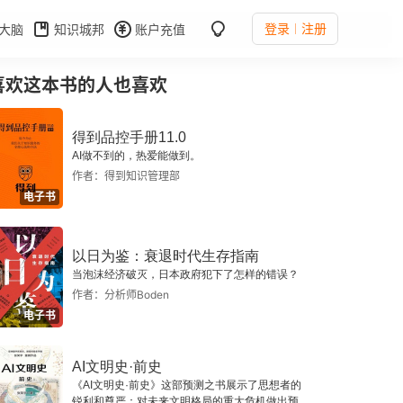
登录
注册
大脑
知识城邦
账户充值
喜欢这本书的人也喜欢
得到品控手册11.0
AI做不到的，热爱能做到。
作者：得到知识管理部
电子书
以日为鉴：衰退时代生存指南
当泡沫经济破灭，日本政府犯下了怎样的错误？
作者：分析师Boden
电子书
AI文明史·前史
《AI文明史·前史》这部预测之书展示了思想者的
锐利和尊严：对未来文明格局的重大危机做出预