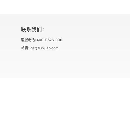
第五章 东晋中叶形势上
第一节 刘石兴亡
联系我们：
第二节 后赵盛衰
客服电话: 400-0526-000
邮箱: iget@luojilab.com
第三节 冉闵诛胡
第四节 庾氏经营北方
第五节 桓温灭蜀
第六节 殷浩桓温北伐
社会信用代码 91110108662186561M
出版物经营许可
第七节 桓温废立
用户协议
第六章 东晋中叶形势下