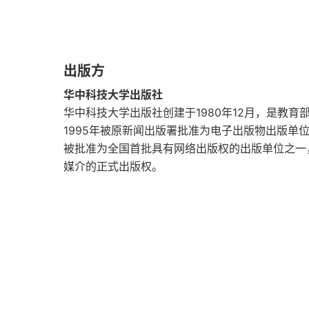
第五节 长安倾覆
第六节 巴氐据蜀
出版方
第七节 张氏据河西
华中科技大学出版社
第八节 鲜卑之兴
华中科技大学出版社创建于1980年12月，是教
1995年被原新闻出版署批准为电子出版物出版单
第九节 荆扬丧乱
被批准为全国首批具有网络出版权的出版单位之一
媒介的正式出版权。
第四章 东晋初年形势
第一节 元帝东渡
第二节 北方陷没
第三节 东晋初年内乱
第四节 成康穆间朝局