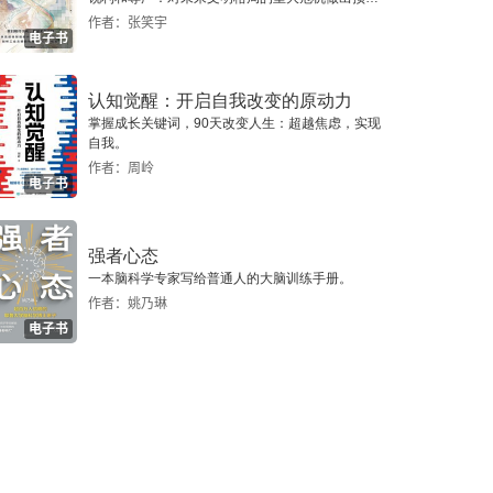
警，提示人类做出智慧的选择。
作者：张笑宇
电子书
认知觉醒：开启自我改变的原动力
掌握成长关键词，90天改变人生：超越焦虑，实现
自我。
作者：周岭
电子书
强者心态
一本脑科学专家写给普通人的大脑训练手册。
作者：姚乃琳
电子书