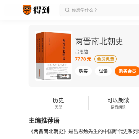
两晋南北朝史
吕思勉
77.78 元
购买
试读
购买会员
电子书
历史
可以朗读
类型
语音朗读
主编推荐语
《两晋南北朝史》是吕思勉先生的中国断代史系列