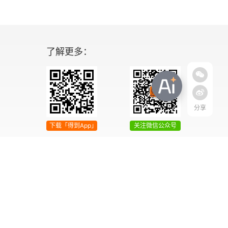
了解更多：
分享
下载「得到App」
关注微信公众号
04号
增值电信业务经营许可证 京ICP证090644号
2042303号