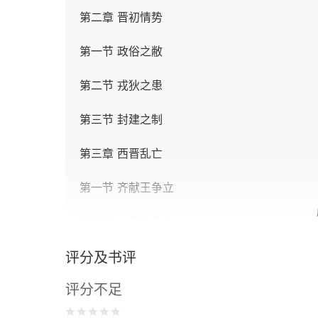
第二章 晋初情势
第一节 政俗之敝
第二节 戎狄之患
第三节 封建之制
第三章 西晋乱亡
第一节 齐献王争立
第二节 八王之乱上
第三节 八王之乱下
评分及书评
评分不足
第四节 洛阳沦陷