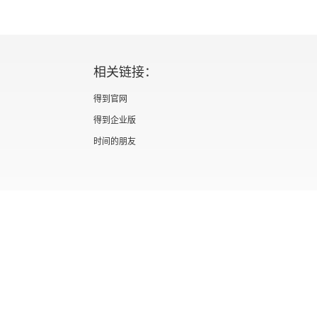
相关链接：
得到官网
得到企业版
时间的朋友
证 新出发京零字第海200073号
广播电视节目制作经营许可证 （京）字第012
信息网络传播视听节目许可证 0110567
隐私政策
知识产权声明
京ICP备05039090号-10
京公网安备 1101050
北京优视米网络科技有限公司
Copyright © 2022 All rights reserved