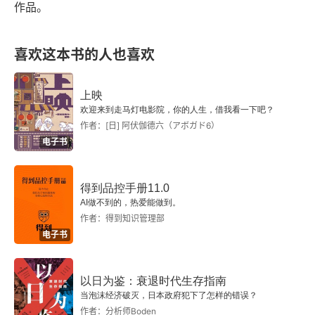
讲述了他的前半生，早年丧父丧母，被叔父骗去了
作品。
好些遗产。在孤身求学之际，遇到了爱情，又在爱
情和友谊之间纠结。最后，以手段赢得了爱情，又
喜欢这本书的人也喜欢
在赢得胜利之后，余生在自责懊恼中度过。先生的
上映
朋友 
K 
自杀了，先生归结于自己的行为，殊不知，
欢迎来到走马灯电影院，你的人生，借我看一下吧？
先生投上的只是那最后一根稻草。自责与愧疚，折
作者：[日] 阿伏伽德六（アボガド6）
电子书
磨着先生的余生，厌恶的不仅仅是自己的行为，更
厌恶自己成为了叔父那般虚伪的人，成了自己最厌
得到品控手册11.0
恶的人。夏目漱石把先生的遗书部分写得颇为动
AI做不到的，热爱能做到。
人，那是先生的生平与性格底色的来源，从无知的
作者：得到知识管理部
电子书
少年，到亲人背叛，到春心萌动，到友人之死。像
起伏的波涛，拍打着读者的心弦。突然有些期待夏
以日为鉴：衰退时代生存指南
目漱石的《我是猫》，不知会是一个怎样的故事。
当泡沫经济破灭，日本政府犯下了怎样的错误？
作者：分析师Boden