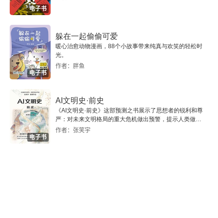
* 友谊之心「大凡这类事先生经常使我失望。先生
电子书
既像有所觉察，又似乎浑然不觉。作为我，尽管屡
屡品尝轻度失望，但又不想因此离开先生。或者不
躲在一起偷偷可爱
暖心治愈动物漫画，88个小故事带来纯真与欢笑的轻松时
如说与此相反，每给不安摇撼一次，我就想往前跨
光。
进一步。」最初「我」想与先生建立更深入的关系
作者：胖鱼
电子书
之时，总是收到这样的回应。在建立关系之初，总
像和新的舞伴跳华尔兹，我进你未退，你退我未
AI文明史·前史
《AI文明史·前史》这部预测之书展示了思想者的锐利和尊
进。总期盼有些拉扯，而又时常失望而归：我好像
严：对未来文明格局的重大危机做出预警，提示人类做出
智慧的选择。
作者：张笑宇
没有那么特别。一段令人有所牵绊的情感总是如
电子书
此，总有一方更主动想要抓住这段关系，才不至于
关系半途就不了了之。坚持的那个人，或多或少又
有些 “轻度的失望”，但 “又不想因此离开”，毕竟，
寻到一个敞开心扉的朋友并不容易。* 「这回病好
了，再去东京玩上一次，人不知什么时候死。要做