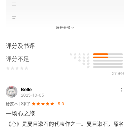
二
三
展开全部
四
评分及书评
五
评分不足
六
七
2个评分
八
Belle
2025-10-05
九
给这本书评了
5.0
一场心之旅
十
《心》是夏目漱石的代表作之一。夏目漱石，原名
十一