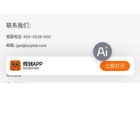
「人们通常都认为有就是有，没有就是没有，活着
就是活着，死了就是死了，很难想象 50% 没有、7
联系我们：
0% 死了这样的状态。」我第一次听到「人每天都
客服电话: 400-0526-000
会死一点」这个说法的时候，有些震惊，它冲垮了
邮箱: iget@luojilab.com
我原来的想法：人是嘎嘣一下，脆脆地死掉的。但
人的死亡是个缓慢的过程，大部分死亡都是衰老的
相关链接：
立即打开
结果。衰老会先让人失去力量，再失去平衡，然后
得到官网
开始失去记忆…… 就像一个「血槽」一样，血是一
得到企业版
点一点被「砍」掉的。我们每天都在死一点，直到
时间的朋友
「血槽」为 0 才完全死透。这样想来，生病无非是
了解更多：
让血槽流失更快，谁又比谁更可怜呢？谁不是在冲
向死亡的路上呢？与其纠结怎么死，不如纠结如何
活在当下！