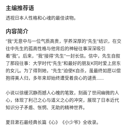
语音朗读
字数
主编推荐语
2013-07-01
透视日本人性格和心魂的最佳读物。
发行日期
内容简介
“我”无意中与一位气质高贵，学养深厚的“先生”结识，在交
往中先生的孤高性格与他背后的神秘往事深深吸引
着“我”。后来，“我”接得“先生”一封长信。信中，先生自叙
了那段往事：大学时代“先生”和最好的朋友K同时爱上房东
的女儿。为了得到她，“先生”迫使K自杀，虽最终如愿以偿
抱得美人归，多年来却始终遭受着良心的谴责……
小说以徐缓沉静而撼人心魄的笔致，刻画了世间幽微的人
心，体现了利己之心与道义之心的冲突，展现了日本近代
知识分子矛盾、怅惘、无助的精神世界。
夏目漱石最经典长篇《心》《小少爷》全收录。