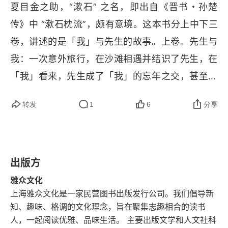
夏目金之助，“漱石” 之名，即出自《晋书・孙楚
传》中 “漱石枕流”，颇有意境。这本书分上中下三
卷，讲述的是「我」与先生的故事。上卷。先生与
我：一次意外旅行，在沙滩相遇并结识了先生，在
「我」看来，先生成了「我」的忘年之交，甚至觉
得先生像心目中父亲一般的角色。同样也引出了疑
转发
1
6
分享
惑，如此的先生，却让人有看不透的忧郁。中卷。
双亲与我：东京毕业后，回家遇到父亲病重，一些
平日里没有的问题，此刻因为病重都纷纷冒了头。
出版方
有些明白先生说的：“钱！一看见钱，任何正人君子
都马上变成坏人！” 的意思。下卷。先生与遗书：
雅众文化
上海雅众文化是一家民营图书出版发行公司。我们倡导新
在父亲病重的时候，收到先生想见「我」的电报，
知、趣味、格调的文化理念，旨在聚集志趣相合的读书
可惜无法前去。不久后，收到了先生的遗书。先生
人，一起阅读优雅、品味生活。 主要出版文学和人文社科