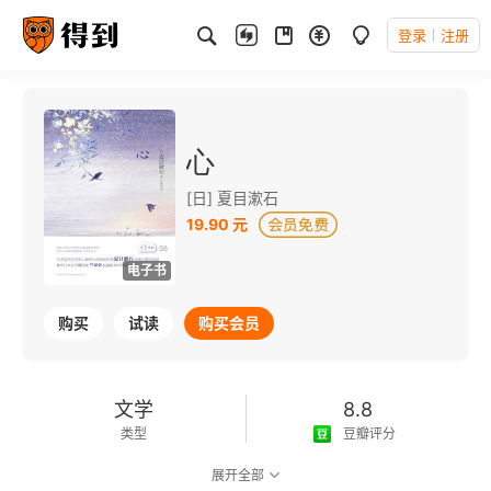
登录
注册
心
[日] 夏目漱石
19.90 元
电子书
购买
试读
购买会员
文学
8.8
类型
豆瓣评分
展开全部
可以朗读
183千字