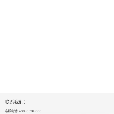
课程与教学
学校的进取和改善
第七编 教育，从当下出发
教育的立场
立足当下的意义
反思与重识
让科学推动教育改革
对科学的信仰与妥协
第八编 培养知行合一的现代公民
联系我们：
客服电话: 400-0526-000
德育的价值