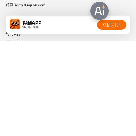
邮箱: iget@luojilab.com
多学科角度下的德育启示
相关链接：
立即打开
常见的德育误区
得到官网
学校教育的任务
得到企业版
时间的朋友
德育与学科
了解更多：
第九编 教育即生长
如何看教育的目的
教育的迷茫和误区
下载「得到App」
关注微信公众号
在当下中寻找答案
生长，是教育最好的礼物
社会信用代码 91110108662186561M