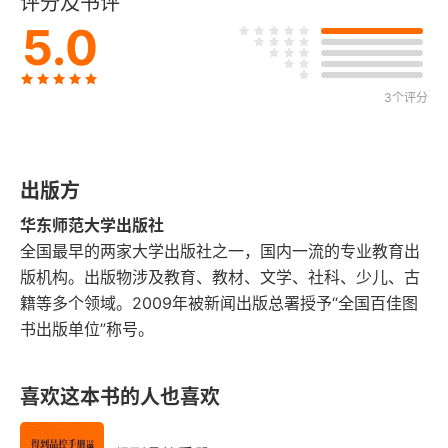
评分及书评
杜威的实用主义
5.0
学校中的“从做中学”
筑好语言与文字的基石
3个评分
学科改造——人文与艺术
出版方
学科改造——理性与自然
华东师范大学出版社
第三编 教育即生活
全国最早的两家大学出版社之一，国内一流的专业教育出
版机构。出版物涉及教育、教材、文学、社科、少儿、古
教育视野下的生活观
籍等多个领域。2009年被新闻出版总署授予“全国百佳图
书出版单位”称号。
教育与生活合一
科学与生活的联接
喜欢这本书的人也喜欢
生活教育的课堂（以历史为例）