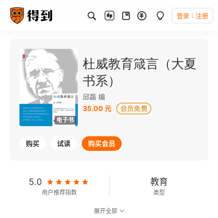
登录
注册
杜威教育箴言（大夏
书系）
邱磊 编
35.00 元
电子书
购买
试读
购买会员
5.0
教育
用户推荐指数
类型
展开全部
可以朗读
125千字