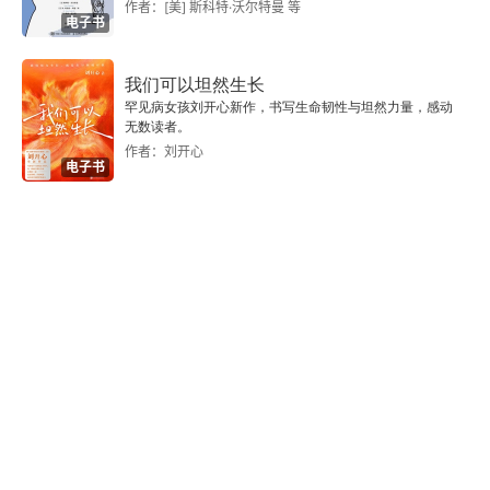
作者：[美] 斯科特·沃尔特曼 等
个性与发展
电子书
儿童的兴趣和想象
我们可以坦然生长
罕见病女孩刘开心新作，书写生命韧性与坦然力量，感动
儿童的特质与能力
无数读者。
作者：刘开心
电子书
走出误区
对教育的启迪
第六编 有用即真理
所谓“有用”
拿来主义
反思与对比