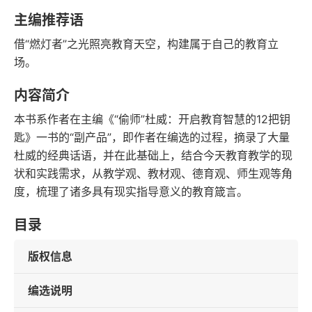
语音朗读
字数
主编推荐语
2015-08-01
借“燃灯者”之光照亮教育天空，构建属于自己的教育立
发行日期
场。
内容简介
本书系作者在主编《“偷师”杜威：开启教育智慧的12把钥
匙》一书的“副产品”，即作者在编选的过程，摘录了大量
杜威的经典话语，并在此基础上，结合今天教育教学的现
状和实践需求，从教学观、教材观、德育观、师生观等角
度，梳理了诸多具有现实指导意义的教育箴言。
目录
版权信息
编选说明