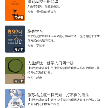
得到品控手册11.0
AI做不到的，热爱能做到。
理想的教育生活
作者：得到知识管理部
电子书
第四编 学校是一个雏形的社会
终身学习
教育与社会的关系
本书既是罗胖创业五年来的心得与方法，也是他的未来生
存方式的总结与汇报。
与社会脱节的学校
作者：罗振宇
电子书
教育者的责任
人生解忧：佛学入门四十讲
训练与改造
【得到独家首发】用佛学智慧回应现代人的心灵困境，重
拾内心安顿的力量。
让学校更美好
作者：成庆
电子书
第五编 儿童是教育的唯一中心
像苏格拉底一样无知：打不倒的活法
【得到独家首发】融合古哲智慧与现代认知行为疗法，助
儿童立场
力塑造内心韧性与幸福感。