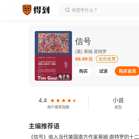
信号
[美] 蒂姆·高特罗
88.99 元
购买
试读
购买会员
电子书
4.4
小说
用户推荐指数
类型
260千字
2022-03-01
主编推荐语
字数
发行日期
《信号》收入当代美国南方作家蒂姆·高特罗的十