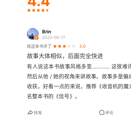
4.4
失手
信号
Brin
安抚心灵
2023-06-17
给这本书评了
3.0
“一本万利号”赌船
故事大体相似，后面完全快进
电阻起风波
有人说这本书故事风格多变………… 这很
然后从他 / 她的视角来讲故事。故事多是
休·皮斯托拉酒后历险
收获。好看一点的来说，推荐《收音机的魔
赌桌上的调味酒
名整本书的《信号》。
保险柜之谜
转发
评论
融入孩子