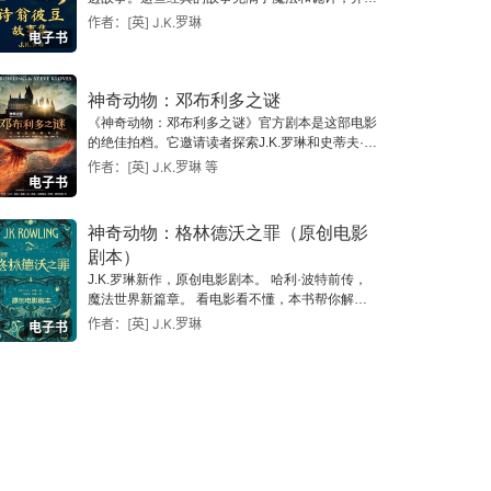
寓教于乐；时至今日，小巫师们仍然沉迷于这些故
作者：[英] J.K.罗琳
电子书
事，就像十五世纪彼豆刚刚用羽毛笔在羊皮纸上写
下这些故事时一样。
神奇动物：邓布利多之谜
《神奇动物：邓布利多之谜》官方剧本是这部电影
的绝佳拍档。它邀请读者探索J.K.罗琳和史蒂夫·科
洛夫斯撰写的完整剧本的每一个场景。书中还特别
作者：[英] J.K.罗琳 等
电子书
包含幕后花絮及大卫·叶茨、大卫·海曼、裘德·洛、
埃迪·雷德梅尼、考琳·阿特伍德等人的评论。
神奇动物：格林德沃之罪（原创电影
剧本）
J.K.罗琳新作，原创电影剧本。 哈利·波特前传，
魔法世界新篇章。 看电影看不懂，本书帮你解开
魔法世界的深层秘密。
作者：[英] J.K.罗琳
电子书