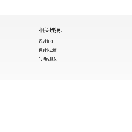
相关链接：
得到官网
得到企业版
时间的朋友
证 新出发京零字第海200073号
广播电视节目制作经营许可证 （京）字第012
信息网络传播视听节目许可证 0110567
隐私政策
知识产权声明
京ICP备05039090号-10
京公网安备 1101050
北京优视米网络科技有限公司
Copyright © 2022 All rights reserved