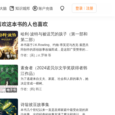
登录
注册
大脑
知识城邦
账户充值
喜欢这本书的人也喜欢
哈利·波特与被诅咒的孩子（第一部和
第二部）
本书基于J.K.Rowling、约翰·蒂芙尼与杰克·索恩共
同创作的原创故事改编而成，是这部广受赞誉的伦
敦西区戏剧作品的完整剧本。 此版本包含原故事
作者：[英] J.K.罗琳 等
电子书
的最终版对话和舞台指导、分为两部分的内容、一
段在导演约翰·蒂芙尼与编剧杰克·索恩之间的对
素食者（2024诺贝尔文学奖获得者韩
话、波特家族系谱，以及一条与《哈利·波特与被
诅咒的孩子》相关的关键时间时间线。
江作品）
为了逃避来自丈夫、家庭、社会和人群的暴力，她
决定变成一棵树。
作者：[韩] 韩江
电子书
诗翁彼豆故事集
本书几个世纪以来一直是巫师家庭中最受欢迎的床
边故事。这些经典的故事充满了魔法和诡计，并且