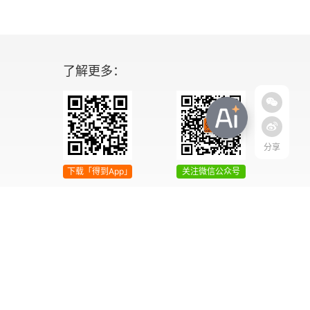
了解更多：
分享
下载「得到App」
关注微信公众号
04号
增值电信业务经营许可证 京ICP证090644号
2042303号