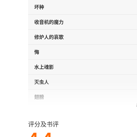
坏种
收音机的魔力
修炉人的哀歌
悔
水上魂影
灭虫人
翅膀
钢琴调音师
评分及书评
书评的故事