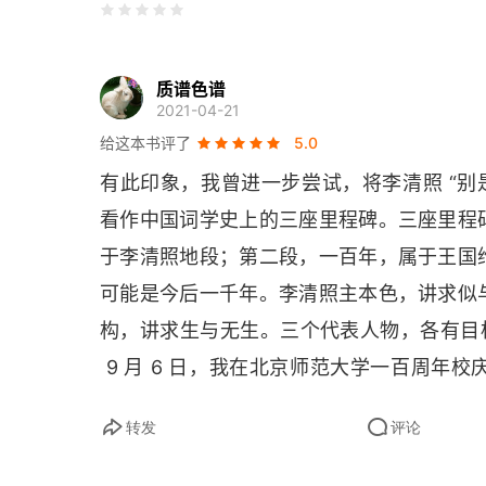
一〇 太白气象
一一 温飞卿词
质谱色谱
2021-04-21
一二 飞卿、端己、正中三家词品
给这本书评了
5.0
有此印象，我曾进一步尝试，将李清照 “别
一三 南唐中主词
看作中国词学史上的三座里程碑。三座里程
一四 句秀、骨秀与神秀
于李清照地段；第二段，一百年，属于王国
一五 词至李后主而眼界始大
可能是今后一千年。李清照主本色，讲求似
构，讲求生与无生。三个代表人物，各有目标
一六 词人赤子之心
 9 月 6 日，我在北京师范大学一百周
一七 客观诗人与主观诗人
加以发挥。
转发
评论
一八 后主之词以血书者也