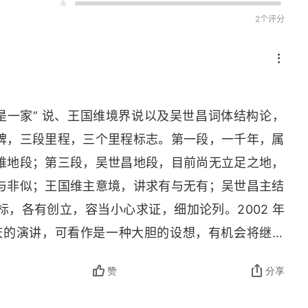
2个评分
是一家” 说、王国维境界说以及吴世昌词体结构论，
碑，三段里程，三个里程标志。第一段，一千年，属
维地段；第三段，吴世昌地段，目前尚无立足之地，
与非似；王国维主意境，讲求有与无有；吴世昌主结
，各有创立，容当小心求证，细加论列。2002 年
年校庆的演讲，可看作是一种大胆的设想，有机会将继续
赞
分享