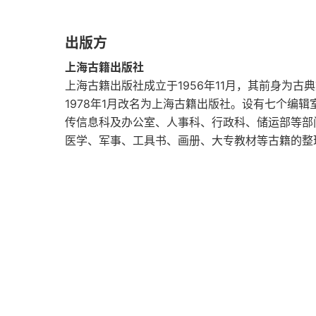
一九 冯正中开北宋一代风气
出版方
二〇 正中《醉花间》
上海古籍出版社
二一 绿杨楼外出秋千
上海古籍出版社成立于1956年11月，其前身为古
1978年1月改名为上海古籍出版社。设有七个编
二二 永叔、少游词品
传信息科及办公室、人事科、行政科、储运部等部
医学、军事、工具书、画册、大专教材等古籍的整
二三 正中咏春草词
二四 风人深致
二五 忧生与忧世
二六 成就大事业大学问的三种境界
二七 欧阳修的《玉楼春》
二八 淮海与小山