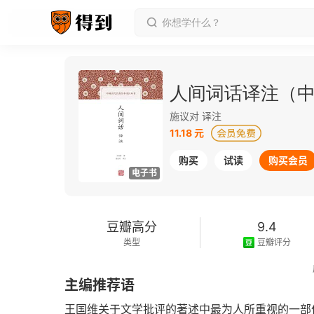
人间词话译注（
施议对 译注
11.18 元
购买
试读
购买会员
电子书
豆瓣高分
9.4
类型
豆瓣评分
2016-11-01
主编推荐语
发行日期
王国维关于文学批评的著述中最为人所重视的一部