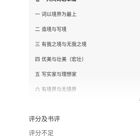
一 词以境界为最上
二 造境与写境
三 有我之境与无我之境
四 优美与壮美（宏壮）
五 写实家与理想家
六 有境界与无境界
七 “闹”字与“弄”字的妙用
评分及书评
八 境界不以大小定优劣
评分不足
九 兴趣说、神韵说与境界说