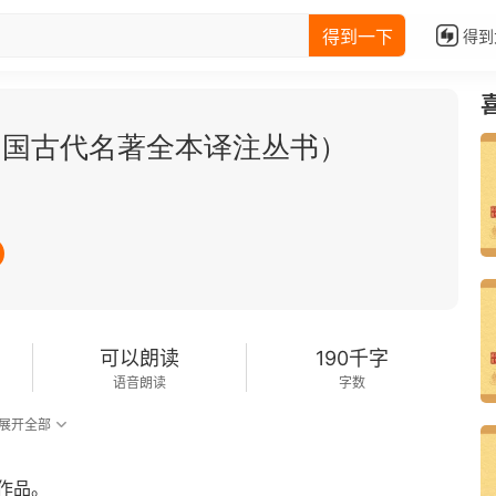
得到一下
得到
中国古代名著全本译注丛书）
可以朗读
190千字
语音朗读
字数
展开全部
作品。