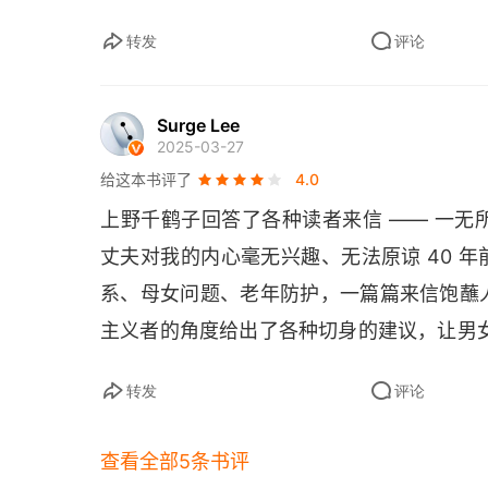
信总会找到一个可以接受自己本来面目的人
26. 丈夫想要变成女人
不如坦然接受真实的自己。忠于自己不光是
转发
评论
此。特别是当事情发生在家庭成员内部之间
27. 88岁的丈夫寻求身体接触
只会在委曲求全中变得更加糟糕。有些时候
Surge Lee
28. 我担心儿子儿媳的夫妻关系
2025-03-27
失，有些时候换个视角和思维方式或许就有
给这本书评了
4.0
29. 姐姐情人的孩子好可怜
被太多的刻板印象和偏见等外部因素所蒙蔽
上野千鹤子回答了各种读者来信 —— 一
生角色和过往经历，或许让我们早已习惯于
30. 女儿问：雄性就只知道播种？
丈夫对我的内心毫无兴趣、无法原谅 40 
从而忽视了更多可能性的出现，也可能就此错
31. 对我那酗酒而死的丈夫的思念
系、母女问题、老年防护，一篇篇来信饱蘸
的愤怒，要学会接住女性的愤怒。最近听到
主义者的角度给出了各种切身的建议，让男
的固有认知，从而重新认识愤怒以及其背后
32. 离婚之后，我想谈恋爱
隐藏着巨大的力量，在《去他的父权制》以
第五章 和人相处真难
转发
评论
直接生动，自然会让一些男性感到不适。社
33. 该怎么应对比我年纪小的讨人厌领导
有女性气质的人的而不会去做出其他的选择
查看全部5条书评
天塑造以后的结果。《性别打结》反思了