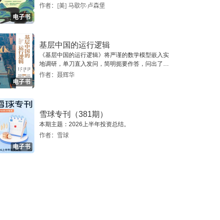
作者：[美] 马歇尔·卢森堡
电子书
基层中国的运行逻辑
《基层中国的运行逻辑》将严谨的数学模型嵌入实
地调研，单刀直入发问，简明扼要作答，问出了一
个真实切近的基层中国。
作者：聂辉华
电子书
雪球专刊（381期）
本期主题：2026上半年投资总结。
作者：雪球
电子书