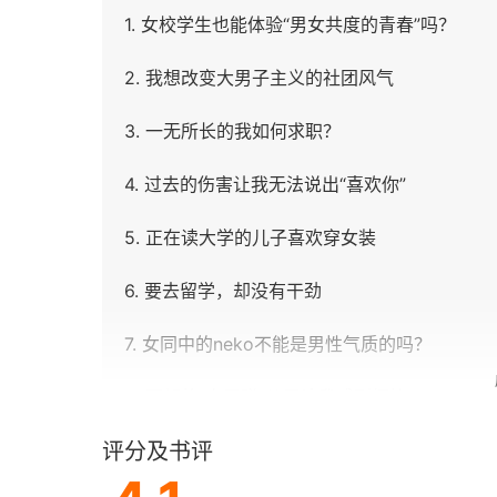
1. 女校学生也能体验“男女共度的青春”吗？
2. 我想改变大男子主义的社团风气
3. 一无所长的我如何求职？
4. 过去的伤害让我无法说出“喜欢你”
5. 正在读大学的儿子喜欢穿女装
6. 要去留学，却没有干劲
7. 女同中的neko不能是男性气质的吗？
8. 开朗的“家里蹲”儿子让我感到烦恼
评分及书评
9. 总来保健室的棘手学生