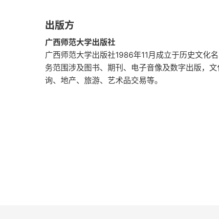
34. 有娃同事讲话毫无顾忌，让我讨厌
变。本书更是借助一个个具体的真实案例来
出版方
35. 和残障同事之间的关系
发展，反倒鼓励像她一样特立独行一些。女
广西师范大学出版社
但这往往可以成为改变的开始，从而让现实
36. 我从没吵过架
广西师范大学出版社1986年11月成立于历史文
只要不放弃，改变会不断出现。3. 经验交
务范围涉及图书、期刊、电子音像及数字出版，文
37. 我总是在生气
询、地产、旅游、艺术品交易等。
对书中的问题作者显然更为专业或者说经验
进行经验交流。有人久病成医，有人初来乍
38. 周围人对国际婚姻的窥探让我感到厌烦
精通的领域也是极为狭窄的，至于实际的经
39. 男性朋友的玩笑令我困扰
候未见得就可以给出多高明的建议。即便如
40. 我想辞去社区官员职位
不要光顾着讲述自己的经验从而忽视了提问
的想法也很难有太多借鉴意义。换个角度来
41. 父母不可思议的邻里关系
和自身的经历对某些具体的问题进行深入思
42. 无法原谅40年前的内衣小偷
负了读者的信任。教学相长，不是口头上说
此方面作者的表现还算不错，至少是值得读者
第六章 众人皆会老去