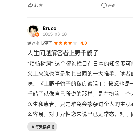
转发
评论
18. 我讨厌“奶奶”这个称呼
19. 丈夫对我的内心毫无兴趣
Bruce
2025-06-28
20. 爱“家务骚扰”的丈夫让我头疼
给这本书评了
4.0
人生问题解答者上野千鹤子
21. 丈夫沉迷于偶像团体
“烦恼树洞” 这个咨询栏目在日本的知名度
22. 当老师的丈夫总是高高在上地说教
义上来说也算是助其出圈的一大推手。读者
23. 学霸丈夫是废材？
味。《上野千鹤子的私房谈话 
II
：愤怒也是
千鹤子就像自己所说的那样，是在扮演一个
24. 曾是学者的父亲，从不看护奶奶
医生和患者，只是难免会掺杂进个人的主观感
第四章 夫妻永远是谜
么容易，对于异性恋来说早已是常态，对于
一个女生咨询了作者与之相关的问题。作者
25. 妻子擅自带了只吉娃娃回家
# 每天读点书