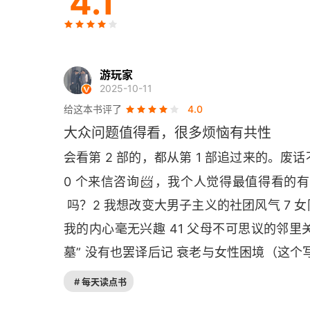
4.1
第二章 沉重的母爱
10. 阴晴不定的妈妈让我感到厌烦
11. 母亲怀疑我向这个栏目投稿了
游玩家
2025-10-11
12. 我想让妈妈对自己的外表认清现实
给这本书评了
4.0
大众问题值得看，很多烦恼有共性
13. 抚养孩子的过程中，回想起了受虐待的经历
会看第 2 部的，都从第 1 部追过来的。废
14. 我想让母亲理解我曾经受过的伤
📨
0 个来信咨询
，我个人觉得最值得看的有：
15. 我担心自己能否照料好母亲
 吗？2 我想改变大男子主义的社团风气 7 女
我的内心毫无兴趣 41 父母不可思议的邻里关系
第三章 丈夫真讨厌！
墓” 没有也罢译后记 衰老与女性困境（这
16. 退休的丈夫限制了我
# 每天读点书
17. 丈夫的配色品位很差劲！