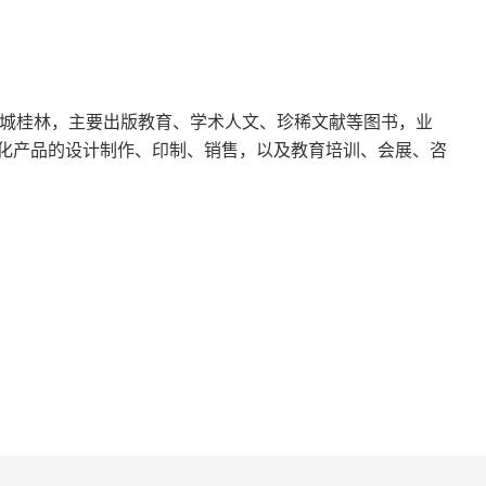
表明相关的看法。作者从不鼓励女性按照社会期望的
性的愤怒或许因为对现实的不满，或许是其他原因，
朝着理想的方向更近一步。哪怕有些时候比较慢，可
化名城桂林，主要出版教育、学术人文、珍稀文献等图书，业
流医生和患者的隐喻或许让我们有一种错觉，那就是面
化产品的设计制作、印制、销售，以及教育培训、会展、咨
更多一点。不过就实际情况来看，更像是患者之间在
到。哪怕作为一个誉满天下的女性主义学者，作者所
验也可能欠缺的。面对读者各种各样的问题，很多时
此，我依然认为作者的提醒是非常有必要的，那就是
者的感受。当彼此之间缺乏共通之处，一味灌输自己
看，这倒是一个不错的契机，让作者结合学者的训练
考，从而能给出一个相对满意的答案，这样也不算辜
说的，更是需要在现实生活中不断贯彻和落实的。在
去反思和深入学习的。4. 教学相长面对人生这个庞