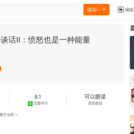
得到一下
得到
谈话II：愤怒也是一种能量
8.1
可以朗读
豆瓣评分
语音朗读
展开全部