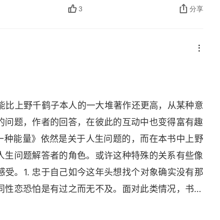
3
分享
可能比上野千鹤子本人的一大堆著作还更高，从某种意
的问题，作者的回答，在彼此的互动中也变得富有趣
一种能量》依然是关于人生问题的，而在本书中上野
人生问题解答者的角色。或许这种特殊的关系有些像
受。1. 忠于自己如今这年头想找个对象确实没有那
同性恋恐怕是有过之而无不及。面对此类情况，书中
给出的建议非常值得一看，简单来说要忠于自己，相