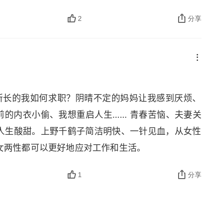
。换句话说，宁缺毋滥。与其迎合他人刻意扮演，倒
在伴侣关系中适用，对于书中其他的人生问题更是如
2
分享
，更要对此引起足够的重视，否则所谓的妥协和退让
我们没办法改变现有的环境，也不能让眼前的问题消
所不同。忠于自己，也是在基于实事求是的基础上不
双眼，可以更为冷静理性进行思考与行动。我们的人
无所长的我如何求职？阴晴不定的妈妈让我感到厌烦、
某些思维惯性，从而忽视这不过是一个主观的产物，
年前的内衣小偷、我想重启人生…… 青春苦恼、夫妻关
失了解决问题的良机。2. 女性愤怒要学会感受女性
人生酸甜。上野千鹤子简洁明快、一针见血，从女性
有位朋友如是说。结合本书来看，这也是在挑战我们
女两性都可以更好地应对工作和生活。
的力量。《好不愤怒》里提醒我们女性的愤怒本身就
及《我，厌男》一书里这种对于女性愤怒的表述更为
1
分享
会长期以来的规训，让女生往往被迫选择成为一个拥
。这就像《生而为男？》里的男性气概一样更像是后
无孔不入的父权制，鼓励我们在理论和实践中做出改