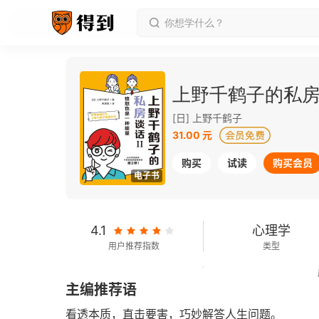
上野千鹤子的私房
[日] 上野千鹤子
31.00 元
购买
试读
购买会员
电子书
4.1
心理学
用户推荐指数
类型
68千字
2024-10-01
主编推荐语
字数
发行日期
看透本质，直击要害，巧妙解答人生问题。