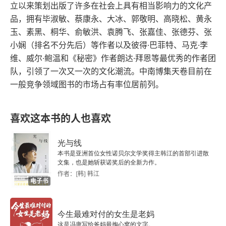
运的缩影。小说采用独特的 “双线结构”：奇数章追
立以来策划出版了许多在社会上具有相当影响力的文化产
踪乔德一家的微观命运，偶数章则以散文式笔触勾
品，拥有毕淑敏、蔡康永、大冰、郭敬明、高晓松、黄永
玉、素黑、桐华、俞敏洪、袁腾飞、张嘉佳、张德芬、张
勒宏观图景 —— 资本如何操纵农业、法律如何沦
小娴（排名不分先后）等作者以及彼得·巴菲特、马克·李
为压迫工具、流民如何在夹缝中挣扎求生。这种叙
维、威尔·鲍温和《秘密》作者朗达·拜恩等最优秀的作者团
事让个人悲剧升华为时代的阵痛。书名中的 “葡萄”
队，引领了一次又一次的文化潮流。中南博集天卷目前在
一般竞争领域图书的市场占有率位居前列。
 暗含双重隐喻：既指加州丰产的果实，也象征被压
迫者酝酿的怒火。正如《以赛亚书》中 “我践踏酒
喜欢这本书的人也喜欢
榨” 的意象，当底层人民的生存底线被不断突破，
沉默的忍耐终将转化为变革的力量。2026 年 #180
光与线
本书是亚洲首位女性诺贝尔文学奖得主韩江的首部引进散
文集，也是她斩获诺奖后的全新力作。
作者：[韩] 韩江
电子书
今生最难对付的女生是老妈
这是冯唐写给爸妈最掏心窝的文字。