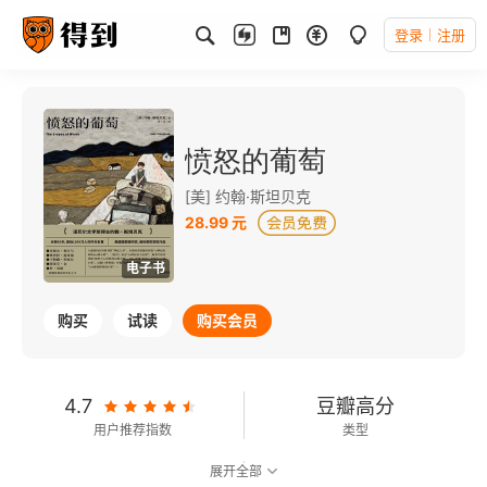
登录
注册
愤怒的葡萄
[美] 约翰·斯坦贝克
28.99 元
电子书
购买
试读
购买会员
4.7
豆瓣高分
用户推荐指数
类型
展开全部
9.1
可以朗读