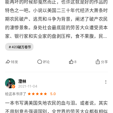
能再坏的时候却戛然而止，也许这就是好的作品的
人蜂拥而入抢占地块。后续又通过​ 
allotment 
第二十七章
特色之一吧。小说以美国二三十年代经济大萧条时
policy
（道斯法案式分地）不断蚕食原住民土地，
期农民破产、逃荒和斗争为背景，阐述了破产农民
第二十八章
可是这些踩着印第安原住民被驱逐的废墟上，相信
的凄惨景象。身处社会最底层的劳苦大众遭受资本
 "种地 = 拥有" 的白人自耕农，结果不到两代人，
第二十九章
家、银行家和实业家的盘剥压榨，食不果腹，民不
同样的被资本驱逐，他们也变成了无地之人。书中
第三十章
聊生，然而却无力反抗 —— 因此除了愤怒，他们
那些加州农场主和警察看他们时说的话如此刺耳：
# 423破万卷节
一无所有。书名中的 “葡萄” 是《圣经》中反复出现
这些 "
Okies
" 明明是白人、英语母语、基督徒、五
的意象，“愤怒的葡萄” 就指代愤怒的底层人民。偌
转发
评论
8
分享
代美国人，却突然被当作 "像墨西哥人一样的外来
大一个国家，却没有他们的立足之地，没有自己的
劣质劳动力" 来对待。其次沙尘碗事件，1930 年代
土地，没有自己的家园。贫穷的人以为，只要手脚
美国南部大平原持续近十年的生态灾难，和大萧条
澄林
2021-11-04
勤快，就能为自己创造幸福的明天。现实是，你再
几乎同时发生。大平原原本是草原，本地野草根系
给这本书评了
5.0
努力，都摆脱不了饥寒交迫的命运。书里的故事跟
深能固土。1862 年《宅地法》鼓励开荒，一战期
一本书写满美国失地农民的血与泪。或者说，其实
现实中并没有太大的区别，为了活下去，总有人在
间小麦涨价又驱动疯狂翻耕，把野草全铲掉种麦子
不用刻意去强调国别，全世界的劳苦大众都有相似