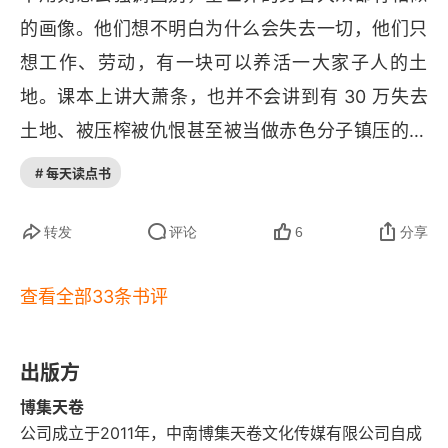
流血流泪，卑微却奋力地挣扎着。书中乔德的母亲
（"大开垦年代"）。1930 年代进入周期性干旱，没
的画像。他们想不明白为什么会失去一切，他们只
是女性的楷模，无论生活多么艰难，她在关键时刻
了草皮保护，裸土一刮风就上天。最严重的一次是
想工作、劳动，有一块可以养活一大家子人的土
拿主意，撑起一个家。更值得赞美的是，在困顿而
 1935 年 4 月 14 日 "黑色星期天"——3 亿吨尘土
地。课本上讲大萧条，也并不会讲到有 30 万失去
又绝望的生活中，他们依然毫不吝啬自己微薄的力
横扫美国 2/3 国土，东西长 2400 公里、南北宽 1
土地、被压榨被仇恨甚至被当做赤色分子镇压的底
量，帮助路上的人，共度难关，折射出人性的光
500 公里、高 3.2 公里。1934-1941 年有记录的
层农民。书里的主角最后觉醒了，以一种宗教的形
辉。
# 每天读点书
沙尘暴 238 次，卷走约 8.5 亿吨沙尘，近 40 万平
式。我看得很沉重，他们的文化注定了他们只能把
方公里农田荒废。约 250 万人逃离。本书讲述的就
宗教当做最后的依靠，而大洋彼岸的我们拿起了镰
转发
评论
6
分享
是 1935-37 年的 “大逃亡”，抵达加州后，现实远
刀与锤子。书中并没有写到这些流民的结局，我们
比预想残酷：农场主联合压低工资，警察与治安队
查看全部33条书评
学历史可以看到大萧条之后美国的迅速崛起，这些
暴力镇压罢工，流民营地沦为 “饥饿集中营”。牧师
流民大概淹没在历史洪流中了。
凯西从宗教沉思转向劳工运动，在组织抗议时被
出版方
杀，其牺牲唤醒了汤姆的阶级意识 —— 他明白，
博集天卷
个体的苦难从来不是孤立的，而是整个底层群体命
公司成立于2011年，中南博集天卷文化传媒有限公司自成