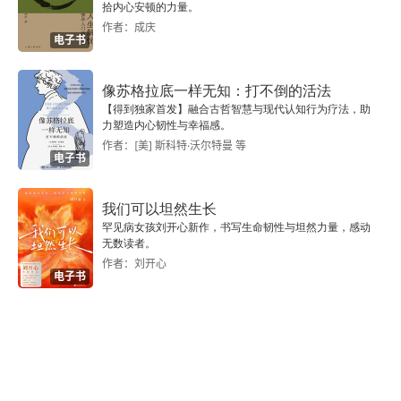
二十三 康有为是今文学运动的中心
拾内心安顿的力量。
作者：成庆
电子书
二十四 《大同书》是康有为的创作
二十五 梁启超的今文学派宣传运动
像苏格拉底一样无知：打不倒的活法
【得到独家首发】融合古哲智慧与现代认知行为疗法，助
力塑造内心韧性与幸福感。
二十六 梁启超与康有为的分歧
作者：[美] 斯科特·沃尔特曼 等
电子书
二十七 晚清思想界一彗星——谭嗣同
我们可以坦然生长
二十八 清学正统派的殿军——章炳麟
罕见病女孩刘开心新作，书写生命韧性与坦然力量，感动
无数读者。
二十九 晚清西洋思想之运动
作者：刘开心
电子书
三十 晚清思想界一伏流——佛学
三十一 前清学风与欧洲文艺复兴的异点
三十二 清代自然科学为何不发达