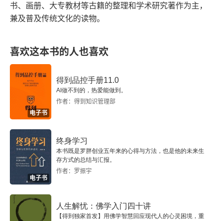
十四 经史考证
书、画册、大专教材等古籍的整理和学术研究著作为主，
兼及普及传统文化的读物。
十五 水地与天算
喜欢这本书的人也喜欢
十六 金石学、校勘学和辑佚学
十七 清代的“学者社会”
得到品控手册11.0
AI做不到的，热爱能做到。
十八 清学全盛的时代环境
作者：得到知识管理部
电子书
十九 桐城派与章学诚
终身学习
二十 清学分裂的原因
本书既是罗胖创业五年来的心得与方法，也是他的未来生
存方式的总结与汇报。
作者：罗振宇
二十一 清学分裂的导火线
电子书
二十二 清代今文学与龚魏
人生解忧：佛学入门四十讲
【得到独家首发】用佛学智慧回应现代人的心灵困境，重