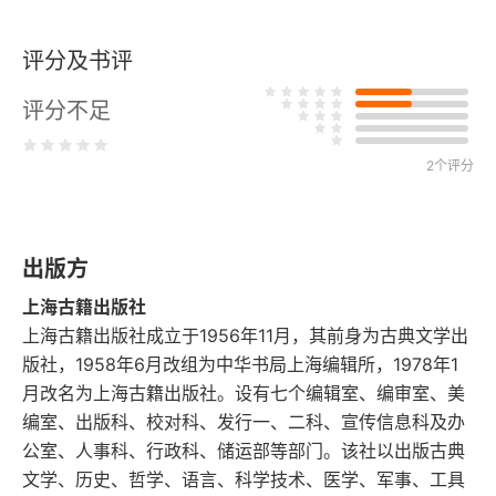
五 阎若璩和胡渭
评分及书评
六 黄宗羲和王夫之
评分不足
七 颜元
2个评分
八 梅文鼎、顾祖禹和刘献廷
九 由启蒙到全盛
出版方
十 考证学的“群众化”和惠栋学派
上海古籍出版社
上海古籍出版社成立于1956年11月，其前身为古典文学出
十一 戴震和他的科学精神
版社，1958年6月改组为中华书局上海编辑所，1978年1
月改名为上海古籍出版社。设有七个编辑室、编审室、美
十二 戴门后学
编室、出版科、校对科、发行一、二科、宣传信息科及办
十三 “朴学”
公室、人事科、行政科、储运部等部门。该社以出版古典
文学、历史、哲学、语言、科学技术、医学、军事、工具