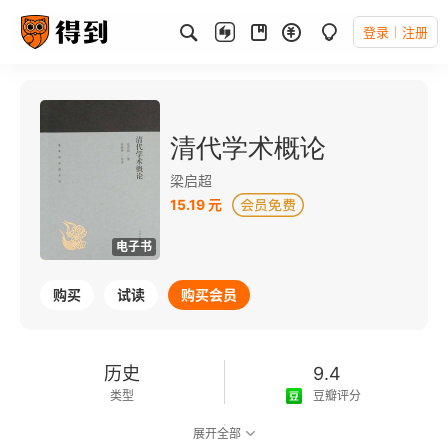
登录
注册
清代学术概论
梁启超
15.19 元
电子书
购买
试读
购买会员
历史
9.4
类型
豆瓣评分
展开全部
可以朗读
83千字