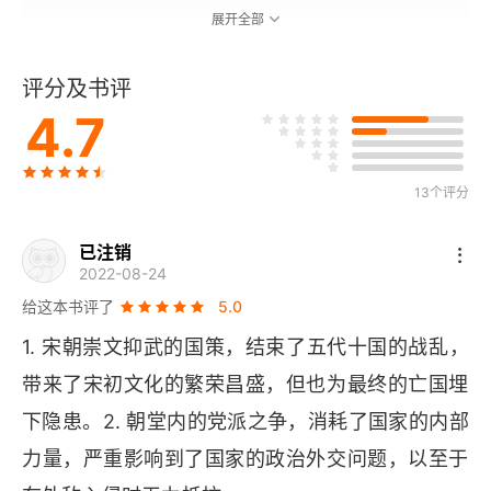
展开全部
第一章 高宗偏安东南
评分及书评
第二章 孝宗壮志未酬
4.7
第三章 光宗、宁宗政治日昏
第四章 理宗国势将亡
13个评分
第五章 度宗、恭帝亡国
已注销
2022-08-24
附录一 两宋大事年表
给这本书评了
5.0
1. 宋朝崇文抑武的国策，结束了五代十国的战乱，
附录二 两宋帝王世系表
带来了宋初文化的繁荣昌盛，但也为最终的亡国埋
再版后记
下隐患。2. 朝堂内的党派之争，消耗了国家的内部
力量，严重影响到了国家的政治外交问题，以至于