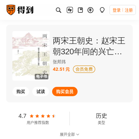
登录
注册
两宋王朝史：赵宋王
朝320年间的兴亡起
伏
张邦炜
42.51 元
电子书
购买
试读
购买会员
4.7
历史
用户推荐指数
类型
展开全部
8.0
可以朗读