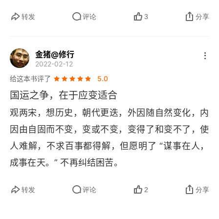
生时代结束后，就没有再写过任何东西。方法再
转发
评论
3
分享
好，也得需要长时间练习。我准备按这个思路练习
一段。希望经过训练，自己不再有老虎吃天的畏难
金猪@修行
感觉。
2022-02-12
给这本书评了
5.0
国运之争，在于应变适合
观两宋，想历史，朝代更迭，外因随自然变化，内
因由自固而不变，变或不变，变得了和变不了，使
人难解，不求百事都得解，但愿明了 “谋事在人，
成事在天。” 不再纠结困苦。
转发
评论
2
分享