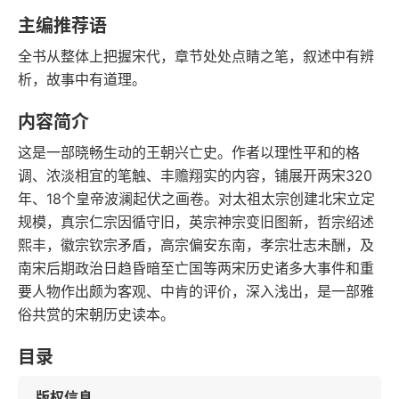
豆瓣评分
语音朗读
主编推荐语
227千字
2021-09-01
全书从整体上把握宋代，章节处处点睛之笔，叙述中有辨
字数
发行日期
析，故事中有道理。
内容简介
这是一部晓畅生动的王朝兴亡史。作者以理性平和的格
调、浓淡相宜的笔触、丰赡翔实的内容，铺展开两宋320
年、18个皇帝波澜起伏之画卷。对太祖太宗创建北宋立定
规模，真宗仁宗因循守旧，英宗神宗变旧图新，哲宗绍述
熙丰，徽宗钦宗矛盾，高宗偏安东南，孝宗壮志未酬，及
南宋后期政治日趋昏暗至亡国等两宋历史诸多大事件和重
要人物作出颇为客观、中肯的评价，深入浅出，是一部雅
俗共赏的宋朝历史读本。
目录
版权信息