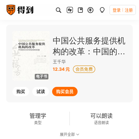
登录
注册
中国公共服务提供机
构的改革：中国的任
务和英国的经验
王千华
12.34 元
电子书
购买
试读
购买会员
管理学
可以朗读
类型
语音朗读
展开全部
147千字
2010-07-01