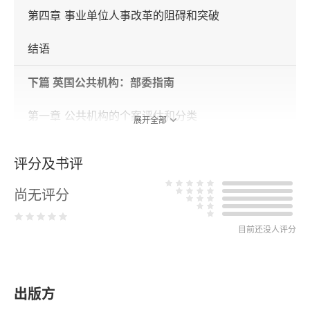
第四章 事业单位人事改革的阻碍和突破
结语
下篇 英国公共机构：部委指南
第一章 公共机构的个案评估和分类
展开全部
第二章 公共机构的政策及特点
评分及书评
第三章 设立新的公共机构：立法要求
尚无评分
第四章 设立新的执行性非政府部委公共机构
目前还没人评分
第五章 公共机构职员
第六章 财务管理
出版方