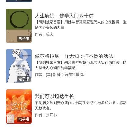
第四章 选民群体
人生解忧：佛学入门四十讲
【得到独家首发】用佛学智慧回应现代人的心灵困境，重
第五章 议会
拾内心安顿的力量。
作者：成庆
电子书
从群体到公众：公共传播及其社会影响
像苏格拉底一样无知：打不倒的活法
译名对照表
【得到独家首发】融合古哲智慧与现代认知行为疗法，助
力塑造内心韧性与幸福感。
作者：[美] 斯科特·沃尔特曼 等
电子书
我们可以坦然生长
罕见病女孩刘开心新作，书写生命韧性与坦然力量，感动
无数读者。
作者：刘开心
电子书