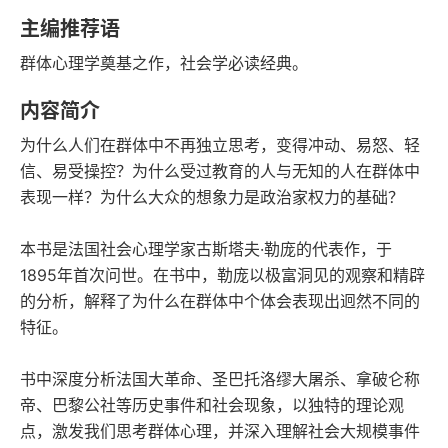
豆瓣评分
语音朗读
主编推荐语
107千字
2023-11-01
群体心理学奠基之作，社会学必读经典。
字数
发行日期
内容简介
为什么人们在群体中不再独立思考，变得冲动、易怒、轻
信、易受操控？为什么受过教育的人与无知的人在群体中
表现一样？为什么大众的想象力是政治家权力的基础？
本书是法国社会心理学家古斯塔夫·勒庞的代表作，于
1895年首次问世。在书中，勒庞以极富洞见的观察和精辟
的分析，解释了为什么在群体中个体会表现出迥然不同的
特征。
书中深度分析法国大革命、圣巴托洛缪大屠杀、拿破仑称
帝、巴黎公社等历史事件和社会现象，以独特的理论观
点，激发我们思考群体心理，并深入理解社会大规模事件