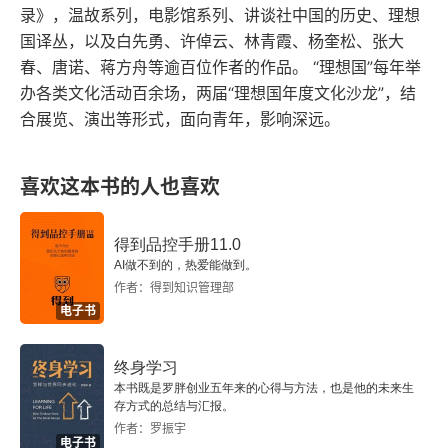
三 声望
录》，温故系列，电影馆系列、讲谈社中国的历史、理想
国译丛，以及白先勇、许倬云、林青霞、杨奎松、张大
第四章 群体信仰和观点的变化界限
春、唐诺、蒋方舟等逾百位作者的作品。 “理想国”每年举
办各类文化活动百余场，两届“理想国年度文化沙龙”，结
一 坚固的信仰
合展览、演出等形式，面向青年，影响深远。
二 群体的观点不断变化
喜欢这本书的人也喜欢
第三卷 不同群体的分类和性质
得到品控手册11.0
第一章 群体的分类
AI做不到的，热爱能做到。
作者：得到知识管理部
一 异质群体
电子书
二 同质群体
终身学习
本书既是罗胖创业五年来的心得与方法，也是他的未来生
第二章 被称为犯罪群体的群体
存方式的总结与汇报。
作者：罗振宇
第三章 刑事犯罪的陪审团
电子书