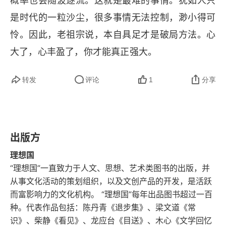
概率也会随波逐流。这就是最难的事情。犹如人只
五 导向和教育
是时代的一粒沙尘，很多事情无法控制，渺小得可
怜。因此，老祖宗说，本自具足才是破局方法。心
第二章 群体观点的即期因素
大了，心丰盈了，你才能真正强大。
一 画面、词汇和套路
转发
评论
1
分享
二 幻象
三 经验
四 理性
出版方
理想国
第三章 群体的领袖及其说服手段
“理想国”一直致力于人文、思想、艺术类图书的出版，并
从事文化活动的策划组织，以及文创产品的开发，是活跃
一 群体的领袖
而富影响力的文化机构。 “理想国”每年出品图书超过一百
二 领袖的行动手段：断定、重复、传染
种。代表作品包括：陈丹青《退步集》、梁文道《常
识》、柴静《看见》、龙应台《目送》、木心《文学回忆