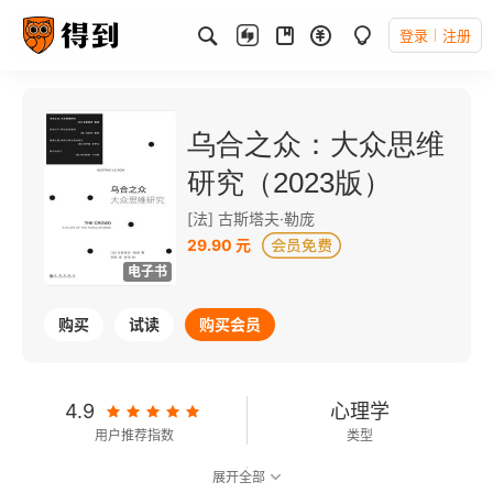
登录
注册
乌合之众：大众思维
研究（2023版）
[法] 古斯塔夫·勒庞
29.90 元
电子书
购买
试读
购买会员
4.9
心理学
用户推荐指数
类型
展开全部
8.5
可以朗读