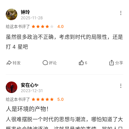
二 群体的推理能力
钟玲
2025-11-28
三 群体的想象力
给这本书评了
4.0
虽然很多政治不正确，考虑到时代的局限性，还是
第四章 群体信仰所采用的宗教形式
打 4 星吧
第二卷 群体的观点和信仰
转发
评论
6
分享
第一章 群体观点和信仰的远期因素
一 种族
安在心✨
2023-12-31
二 传统
给这本书评了
5.0
三 时间
人是环境的产物！
人很难摆脱一个时代的思想与潮流，哪怕知道了大
四 政治和社会制度