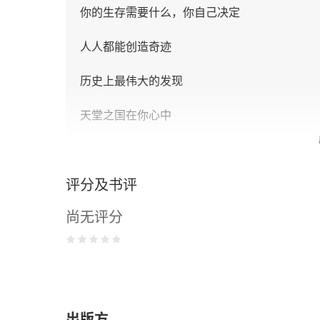
你的生存需要什么，你自己决定
人人都能创造奇迹
历史上最伟大的发现
天堂之国在你心中
你拥有创造一切的力量
评分及书评
“与生俱来的方法”
尚无评分
第二章 不要成为一事无成之人
生命中最强大的力量
生命的真正目的
出版方