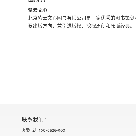
为什么有的人一事无成
紫云文心
不要满足于不完美
北京紫云文心图书有限公司是一家优秀的图书策划
要出版方向，兼引进版权、挖掘原创和原版经典。
如何完善你的创造力
第三章 书写自己的人生剧本
你的角色由你决定
你的一切都由意识所创造
思想是力量的源泉
做你自己的编剧
让想象转化为现实的秘密
联系我们：
客服电话: 400-0526-000
你不要限制自己