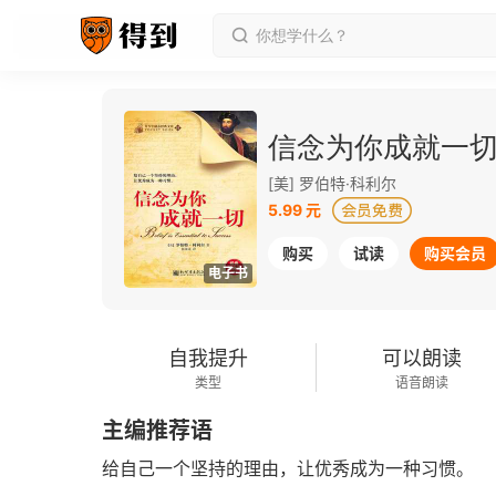
信念为你成就一切
[美] 罗伯特·科利尔
5.99 元
购买
试读
购买会员
电子书
自我提升
可以朗读
类型
语音朗读
主编推荐语
给自己一个坚持的理由，让优秀成为一种习惯。