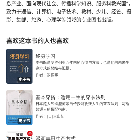
1.3.3 信息化
息产业、面向现代社会、传播科学知识、服务科教兴国”，
致力于通信、计算机、电子技术、教材、少儿、经管、摄
1.3.4 集成化
影、集邮、旅游、心理学等领域的专业图书出版。
1.4 如何应对智能时代的物流与供应需求
喜欢这本书的人也喜欢
1.4.1 构建自己的智能物流体系
终身学习
1.4.2 如何成为供应链环节中的关键部分
本书既是罗胖创业五年来的心得与方法，也是他的未来生
存方式的总结与汇报。
1.4.3 如何高效、高质地使用第三方物流
作者：罗振宇
电子书
1.4.4 连锁企业的供应链必须是智能而敏捷的
基本穿搭：适用一生的穿衣法则
日本超人气造型师亲自传授能改变人生的穿衣法则，写给
第2章 智能时代的库存管理策略及方法
普通人的搭配指南。
作者：[日]大山旬
2.1 库存管理系统的组织结构与各岗位职责
电子书
2.1.1 库存管理系统的组织结构
漫画丰田生产方式