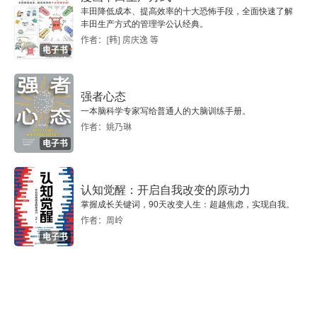
丰田降低成本、提高效率的十大恐怖手段，全面快速了解
2.1.2 库存管理系统中各岗位职责
丰田生产方式的管理学公认经典。
作者：[韩] 房庆逸 等
电子书
2.2 如何进行智能仓库的规划管理
2.2.1 智能仓库的规划目标
强者心态
一本脑科学专家写给普通人的大脑训练手册。
2.2.2 智能仓库规划布局的类型
作者：姚乃琳
电子书
2.2.3 智能仓库的发展规划
认知觉醒：开启自我改变的原动力
2.3 如何做好物资出入库管理
掌握成长关键词，90天改变人生：超越焦虑，实现自我。
作者：周岭
2.3.1 物资入库的准备工作
电子书
2.3.2 物资入库的分类管理
2.3.3 物资码垛过程指导