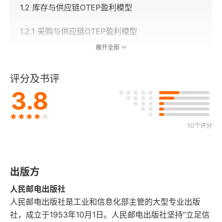
1.2 库存与供应链OTEP盈利模型
1.2.1 采购与供应链OTEP盈利模型
展开全部
1.2.2 企业竞争战略类型
评分及书评
1.2.3 OTEP模型基于企业竞争战略的四大供应链逻
3.8
辑分解
1.2.4 OTEP模型基于四大采购战略与供应链逻辑分
10个评分
解
1.3 现代智能库存、物流与仓储的发展趋势
出版方
1.3.1 智能化
人民邮电出版社
1.3.2 自动化
人民邮电出版社是工业和信息化部主管的大型专业出版
社，成立于1953年10月1日。人民邮电出版社坚持“立足信