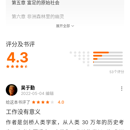
第五章 富足的原始社会
第六章 非洲森林里的幽灵
展开全部
第三部分 在田间辛苦劳作
评分及书评
第七章 跳崖的考古学家与早期农业发展
4.3
第八章 宴会和饥荒
第九章 “时间就是金钱”
53个评分
第十章 早期机器工业与工人反抗
吴于勤
2022-05-04 编辑
第四部分 城市化的人类
给这本书评了
4.0
工作没有意义
第十一章 明亮的灯光
作者是剑桥人类学家，从人类 30 万年的历史考
第十二章 无穷欲望的弊端