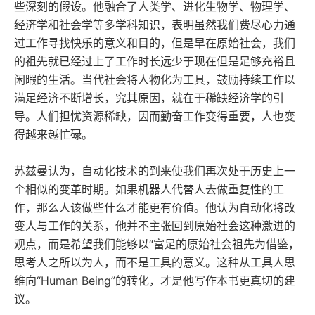
些深刻的假设。他融合了人类学、进化生物学、物理学、
经济学和社会学等多学科知识，表明虽然我们费尽心力通
过工作寻找快乐的意义和目的，但是早在原始社会，我们
的祖先就已经过上了工作时长远少于现在但是足够充裕且
闲暇的生活。当代社会将人物化为工具，鼓励持续工作以
满足经济不断增长，究其原因，就在于稀缺经济学的引
导。人们担忧资源稀缺，因而勤奋工作变得重要，人也变
得越来越忙碌。
苏兹曼认为，自动化技术的到来使我们再次处于历史上一
个相似的变革时期。如果机器人代替人去做重复性的工
作，那么人该做些什么才能更有价值。他认为自动化将改
变人与工作的关系，他并不主张回到原始社会这种激进的
观点，而是希望我们能够以“富足的原始社会祖先为借鉴，
思考人之所以为人，而不是工具的意义。这种从工具人思
维向“Human Being”的转化，才是他写作本书更真切的建
议。