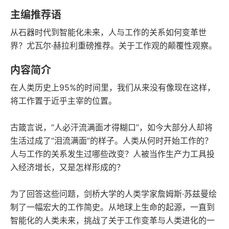
豆瓣评分
语音朗读
主编推荐语
201千字
2021-03-01
从石器时代到智能化未来，人与工作的关系如何变革世
字数
发行日期
界？尤瓦尔·赫拉利重磅推荐。关于工作观的颠覆性观察。
内容简介
在人类历史上95%的时间里，我们从来没有像现在这样，
将工作置于近乎主宰的位置。
古箴言说，“人必汗流满面才得糊口”，如今大部分人却将
生活过成了“泪流满面”的样子。人类从何时开始工作的？
人与工作的关系发生过哪些改变？人被当作生产力工具投
入经济增长，又是怎样形成的？
为了回答这些问题，剑桥大学的人类学家詹姆斯·苏兹曼绘
制了一幅宏大的工作简史。从地球上生命的起源，一直到
智能化的人类未来，挑战了关于工作变革与人类进化的一