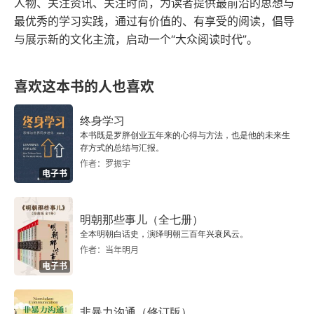
人物、关注资讯、关注时尚，为读者提供最前沿的思想与
有上帝。如果圣经中的上帝确实存在，今生背后是
最优秀的学习实践，通过有价值的、有享受的阅读，倡导
另一个永恒的世界，而并非只有今生，那么每份善
与展示新的文化主流，启动一个“大众阅读时代”。
的努力，即使是最小的、最简单的努力，都在回应
着上帝的呼召，并具有永恒的意义。整本圣经一开
喜欢这本书的人也喜欢
始首先谈及的就是工作。由此可见，工作十分重
终身学习
要，是一切的基础。《创世记》的作者将上帝对宇
本书既是罗胖创业五年来的心得与方法，也是他的未来生
存方式的总结与汇报。
宙万物的创造视为工作，把伟大的创世之工放在一
作者：罗振宇
电子书
周七天之内完成。接着，他向我们展示了人类在伊
甸园里的工作。这种将神圣有序的创造和人类受造
明朝那些事儿（全七册）
的目的联系在一起的工作观，在世界各大信仰和宗
全本明朝白话史，演绎明朝三百年兴衰风云。
教体系中都是绝无仅有的。创世记》告诉我们一个
作者：当年明月
电子书
令人讶异的事实 —— 工作乃是伊甸园的一部分。
一位圣经学者总结道：“无疑，上帝良善的计划中少
非暴力沟通（修订版）