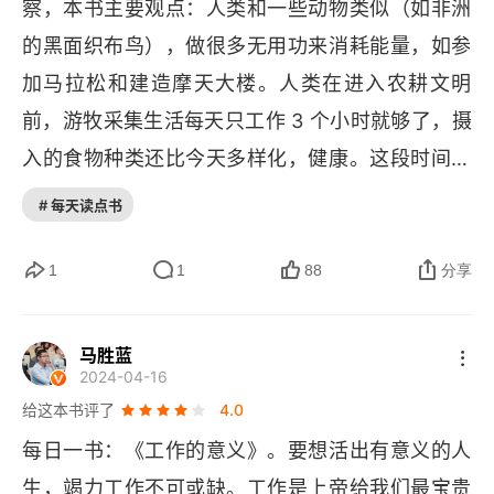
察，本书主要观点：人类和一些动物类似（如非洲
的黑面织布鸟），做很多无用功来消耗能量，如参
第十三章 人才之战真的合理吗？
加马拉松和建造摩天大楼。人类在进入农耕文明
第十四章 社畜之死
前，游牧采集生活每天只工作 3 个小时就够了，摄
第十五章 智能技术的挑战
入的食物种类还比今天多样化，健康。这段时间占
人类发展史 95% 的时间。农业文明让地球人口从
# 每天读点书
结论
 400 万发展到 7.8 亿，也延长了人的劳作时间，人
译后记
类开始了储蓄，出现阶级。也开始了劳作。近代工
1
1
88
分享
业化才带来了钟表有了 “时间” 概念，化石能源带来
的灯光，延长了人们的工作时间。带来了城市化，
马胜蓝
2024-04-16
等级和贫富差距。与贫困相比，财富意味着更多劳
给这本书评了
4.0
动，也意味着更多焦虑。5. 智能社会的到来，不会
每日一书：《工作的意义》。要想活出有意义的人
缩短工作时长，
AI 
虽然代替了很多重复性劳动，但
生，竭力工作不可或缺。工作是上帝给我们最宝贵