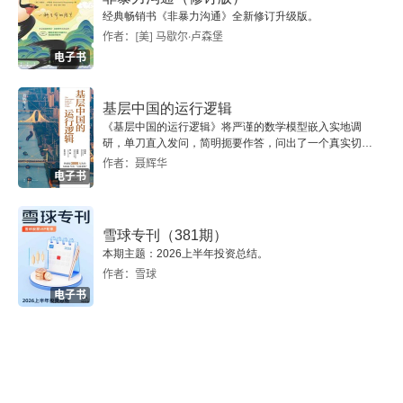
不了人类的工作，或者更具体来说，人总是生活在
经典畅销书《非暴力沟通》全新修订升级版。
作者：[美] 马歇尔·卢森堡
工作与休息的不断循环中。” 总而言之，要想活出
电子书
有意义的人生，竭力工作不可或缺。工作是上帝给
我们最宝贵的礼物，是赋予人生目的的一大支柱。
基层中国的运行逻辑
《基层中国的运行逻辑》将严谨的数学模型嵌入实地调
但是我们必须正确地看待工作，不可使其凌驾于上
研，单刀直入发问，简明扼要作答，问出了一个真实切近
帝之上。我们要不时地停下工作的脚步恢复身体，
的基层中国。
作者：聂辉华
电子书
同时也要享受这个世界和平凡的人生。世上没有任
何事物能够为人生提供意义的基础。如果我们的人
雪球专刊（381期）
生基于工作、成就、爱情、愉悦，抑或学识，那么
本期主题：2026上半年投资总结。
作者：雪球
我们终会变得焦虑和脆弱。因为人生中凡事都可能
电子书
会威胁到这些 “基石”，而死亡必然会夺取一切我们
视为宝贵的东西。《传道书》的论点就是要我们实
际倚赖一位恩慈的创造主。上帝不是一个抽象的信