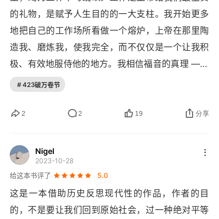
也让人被迫成为 “自由职业” 者，无时不在的通讯，
的礼物，是赋予人生目的的一大支柱。我开始更多
反而是更长的工作时长。人类应该反思工作的意义
地把自己的工作场所看做一个熔炉，上帝在那里陶
了，克制自身的欲望，环境的破坏，寿命延长了但
造我、磨炼我，使我完全，而不仅仅是一个让我积
并不健康。应该改变对工作的态度了。本书听书有
极、有效地服侍他的地方。我相信福音的真理 —— 
解读，原著比较学术有些啰嗦。
上帝创造了宇宙万物并照自己的形象创造人类，之
# 423破万卷节
后将自己的爱子赐给人类，救赎这个堕落的世界。
我相信上帝的旨意是让我这个工人和领袖，能够与
2
2
19
分享
其他人一起积极地影响世界。但在面对竞争激烈、
为达目的不惜一切代价的职场，而我又不得不在其
Nigel
2023-10-28
中行管理、带领之职时，我不知道如何行出上帝对
给这本书评了
5.0
我的计划。一份工作，只有当他人呼召你去做，而
这是一本借助历史反思现代性的作品，作者的目
且你是为了他人而非自己的益处去做，才能被称作
的，不是要让我们回到原始社会，过一种绝对平等
职业。因此只有将工作视为一份服侍使命，而不单