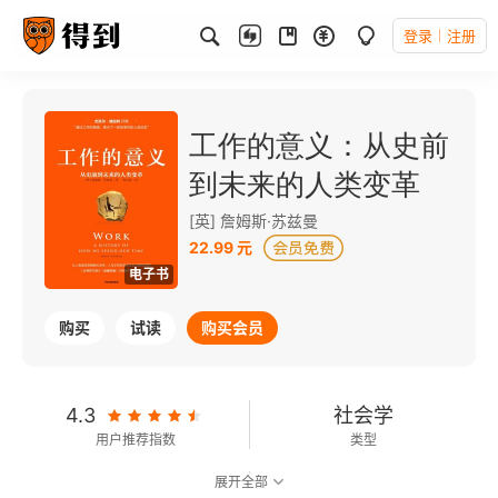
登录
注册
工作的意义：从史前
到未来的人类变革
[英] 詹姆斯·苏兹曼
22.99 元
电子书
购买
试读
购买会员
4.3
社会学
用户推荐指数
类型
展开全部
7.4
可以朗读