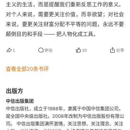
主义的生活，而是提醒我们重新反思工作的意义。
是为了自己的益处，这才是呼召。如果你是一名基
对个人来说，需要更关注价值，而非欲望；对社会
督徒，希望在工作中忠心，你会发现自己在以下几
来说，要更关注财富分配不平等的问题，永远不要
个方面反复进行着思索衡量：●在工作中服侍上帝
颠倒目的和手段 —— 把人物化成工具。
就是促进社会公益。●在工作中服侍上帝就是成为
一个诚实之人，并向同事传福音。●在工作中服侍
1
评论
10
分享
上帝就是提高技能，出色地完成工作。●在工作中
服侍上帝就是创造美好之物。●在工作中服侍上帝
查看全部20条书评
就是以荣耀上帝为动机，并以此为目的去促进和影
响社会文化。●在工作中服侍上帝就是无论经历高
出版方
山幽谷，仍然以感恩、喜悦、被福音更新过的心来
中信出版集团
工作。●在工作中服侍上帝就是做任何能给你带来
中信出版社，成立于1988年，隶属于中国中信集团公司，
最大喜乐和激情的工作。●在工作中服侍上帝就是
是全国中央级出版社。2008年改制为中信出版股份有限公
司。 中信出版集团满怀激情，关注思想、关注理念、关注
竭尽所能去挣钱，然后竭尽所能去慷慨施舍。除非