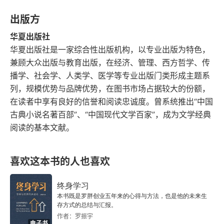
18. 给罗德金娜
出版方
19. 给罗德金娜
华夏出版社
华夏出版社是一家综合性出版机构，以专业出版为特色，
20. 给罗德金娜
兼顾大众出版与教育出版，在经济、管理、西方哲学、传
播学、社会学、人类学、医学等专业出版门类形成主题系
21. 给罗德金娜等
列，规模优势与品牌优势，在图书市场占据较大的份额，
在读者中享有良好的信誉和阅读忠诚度。曾系统推出“中国
22. 给罗德金娜
古典小说名著百部”、“中国现代文学百家”，成为文学经典
23. 给罗德金娜
阅读的基本文献。
24. 给父亲
喜欢这本书的人也喜欢
25. 给父亲
终身学习
本书既是罗胖创业五年来的心得与方法，也是他的未来生
26. 给罗德金娜
存方式的总结与汇报。
作者：罗振宇
27. 给达维多娃
电子书