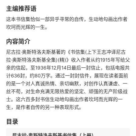
字数
发行日期
主编推荐语
这本书信集恰似一部异乎寻常的自传，生动地勾画出作者
坎坷而光辉的一生。
内容简介
尼古拉·奥斯特洛夫斯基著的《书信集(上下王志冲译尼古
拉·奥斯特洛夫斯基全集)(精)》收入作者从约1915年写给父
亲的信起，至1936年12月14日最后一封信止，包括电报共
计636封，约80万字。通过一封封信件，展现在读者面前
的是一个对人真诚热情、亲切幽默，对创作认真谦虚、一
丝不苟，对生命充满无限热爱的坚定、顽强的无产阶级战
士。这六百多封书信生动地勾画出作者坎坷而光辉的一
生，是作者自传的另一种表现形式。
目录
尼古拉·奥斯特洛夫斯基书信集（上册）