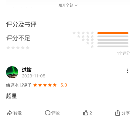
展开全部
9. 给哥哥
10. 给二姐
评分及书评
评分不足
11. 家书
12. 给泽别尔
1个评分
13. 给罗德金娜
过擒
2023-11-05
14. 给罗德金娜
给这本书评了
5.0
超星
15. 给达维多娃
16. 给罗德金娜
转发
评论
2
分享
17. 给罗德金娜