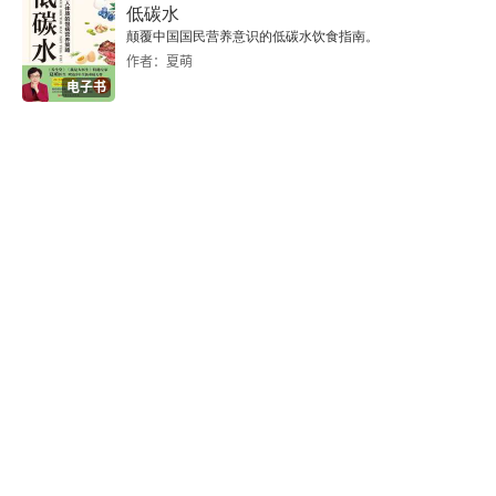
低碳水
37. 家书
颠覆中国国民营养意识的低碳水饮食指南。
作者：夏萌
38. 给哥哥
电子书
39. 给诺维科夫
40. 给达维多娃
41. 给诺维科夫
42. 给罗德金娜
43. 给霍鲁任科
44. 给达维多娃
45. 给诺维科夫