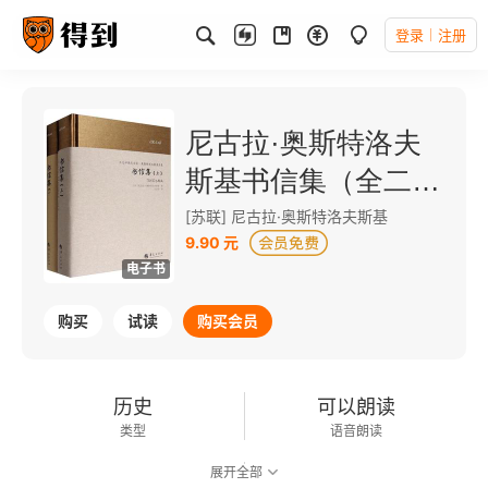
登录
注册
尼古拉·奥斯特洛夫
斯基书信集（全二
册）
[苏联] 尼古拉·奥斯特洛夫斯基
9.90 元
电子书
购买
试读
购买会员
历史
可以朗读
类型
语音朗读
展开全部
363千字
2017-07-01