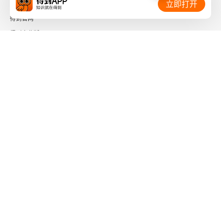
立即打开
得到官网
56. 给诺维科夫
得到企业版
57. 给普塔辛斯基
时间的朋友
58. 给诺维科夫
了解更多：
59. 给诺维科夫
60. 给诺维科夫
61. 给诺维科夫
下载「得到App」
关注微信公众号
62. 家书
社会信用代码 91110108662186561M
63. 给诺维科夫
出版物经营许可证 新出发京零字第海200073号
广播电视节目制作经营许可证 （京）字第01204号
64. 给哥哥
增值电信业务经营许可证 京ICP证090644号