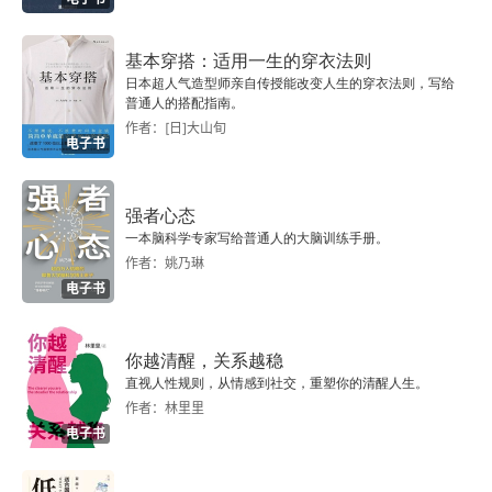
28. 给诺维科夫
基本穿搭：适用一生的穿衣法则
日本超人气造型师亲自传授能改变人生的穿衣法则，写给
29. 给罗德金娜
普通人的搭配指南。
作者：[日]大山旬
电子书
30. 给达维多娃
31. 给诺维科夫
强者心态
一本脑科学专家写给普通人的大脑训练手册。
32. 给达维多娃
作者：姚乃琳
电子书
33. 家书
你越清醒，关系越稳
34. 给诺维科夫
直视人性规则，从情感到社交，重塑你的清醒人生。
作者：林里里
35. 给诺维科夫
电子书
36. 给达维多娃