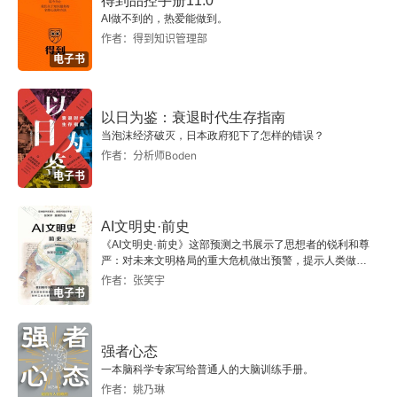
开启我国能源体系重大变革和清洁可再生能源创新发
得到品控手册11.0
AI做不到的，热爱能做到。
展新时代
作者：得到知识管理部
电子书
试论碳达峰与碳中和
我国实现“双碳”目标面临的挑战及对策
以日为鉴：衰退时代生存指南
当泡沫经济破灭，日本政府犯下了怎样的错误？
“双碳”目标推进过程中的主要风险及防范对策
作者：分析师Boden
电子书
推动新能源革命促进实现碳中和目标
AI文明史·前史
碳中和目标引领下的消费责任与政策建议
《AI文明史·前史》这部预测之书展示了思想者的锐利和尊
严：对未来文明格局的重大危机做出预警，提示人类做出
智慧的选择。
第四章 推动数字经济 赋能改善民生
作者：张笑宇
电子书
“十四五”时期数字经济发展的挑战和机遇
强者心态
“十四五”时期数字经济发展趋势、问题与政策建议
一本脑科学专家写给普通人的大脑训练手册。
作者：姚乃琳