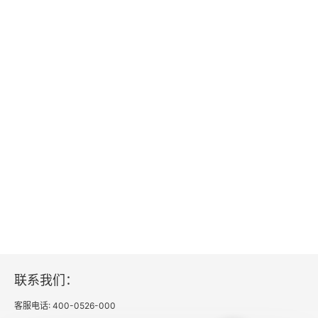
数字经济就业的特征、影响及应对策略
数字经济转型中的就业群体分化及多维治理
疫情防控常态化下的数字经济治理机遇与挑战
联系我们：
客服电话: 400-0526-000