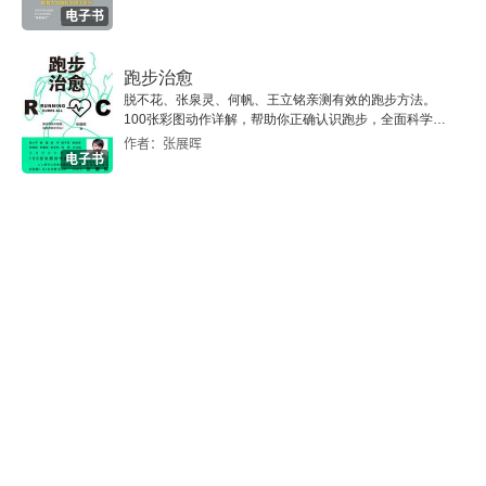
数字经济促进高质量发展的内在逻辑
电子书
我国数字经济发展的主要特点和突出优势
跑步治愈
脱不花、张泉灵、何帆、王立铭亲测有效的跑步方法。
推进数字经济新发展面临的主要问题及对策
100张彩图动作详解，帮助你正确认识跑步，全面科学地
管理自己的精力和身体。
作者：张展晖
电子书
“政府+平台”双主体实现数字经济有效监管
第五章 数产融合发展 打造经济优势
迈向数字经济新时代的路径选择
推动数产深度融合 助力经济高质量发展
研发、应用、治理三位一体打造数字经济新优势
数据要素视角下的科技成果转化与数字经济产业发展
数字经济带来的就业挑战与应对措施