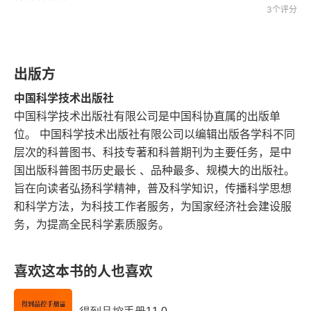
畅通国内经济大循环打造未来发展新优势
3个评分
新发展格局下的循环经济发展研究
出版方
加快推进生产性服务业高质量发展
中国科学技术出版社
以高质量绿色发展助力国内“大循环”主体格局
中国科学技术出版社有限公司是中国科协直属的出版单
位。 中国科学技术出版社有限公司以编辑出版各学科不同
以绿色发展理念推动向海经济高质量发展
层次的科普图书、科技专著和科普期刊为主要任务，是中
国出版科普图书历史最长 、品种最多、规模大的出版社。
以完善国家经济治理体系为新发展格局夯实基础
旨在向读者弘扬科学精神，普及科学知识，传播科学思想
和科学方法，为科技工作者服务，为国家经济社会建设服
第三章 深化“双碳”改革 缔造生态未来
务，为提高全民科学素质服务。
碳达峰、碳中和目标下的中国与世界
喜欢这本书的人也喜欢
碳达峰、碳中和目标与中国的新能源革命