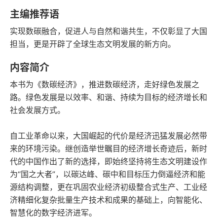
豆瓣评分
语音朗读
主编推荐语
248千字
2023-01-01
实现数碳融合，促进人与自然和谐共生，不仅彰显了大国
字数
发行日期
担当，更是开辟了全球生态文明发展的新方向。
内容简介
本书为《数碳经济》，推进数碳经济，走好绿色发展之
路。绿色发展是以效率、和谐、持续为目标的经济增长和
社会发展方式。
自工业革命以来，大国崛起的代价是经济迅猛发展必然带
来的环境污染。继创造举世瞩目的经济增长奇迹后，新时
代的中国作出了新的选择，即始终坚持将生态文明建设作
为“国之大者”，以碳达峰、碳中和目标压力倒逼经济和能
源结构调整，更在巩固农业经济初级整合式生产、工业经
济精细化复杂批量生产技术和成果的基础上，向智能化、
智慧化的数字经济进军。