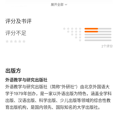
展开全部
证据薄弱
食土有益健康
评分及书评
评分不足
演化的角度
食土解毒
2个评分
用细菌根除口臭
出版方
导致口臭的分子
外语教学与研究出版社
细菌伴侣
外语教学与研究出版社（简称“外研社”）由北京外国语大
学于1979年创办，是一家以外语出版为特色，涵盖全学科
吸烟：短命的答案
出版、汉语出版、科学出版、少儿出版等领域的综合性教
育出版机构，是国内领先、国际知名的大学出版社。
非医疗因素左右健康