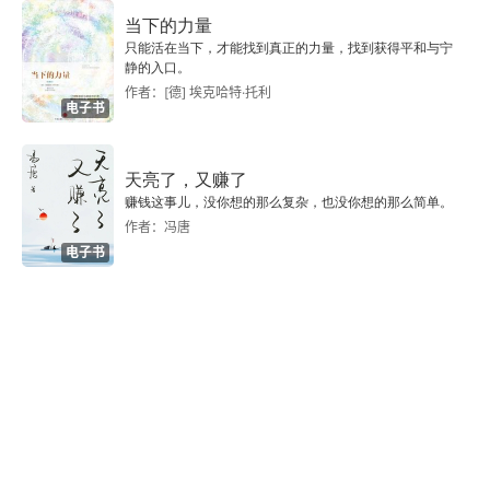
当下的力量
保护失效
只能活在当下，才能找到真正的力量，找到获得平和与宁
静的入口。
作者：[德] 埃克哈特·托利
新生儿筛查有风险
电子书
新生儿筛查的诞生
天亮了，又赚了
赚钱这事儿，没你想的那么复杂，也没你想的那么简单。
早生的热情
作者：冯唐
电子书
清洁工掌控耐药菌
顽固的细菌
清洁小组
防护表面
疾病监控的大数据时代