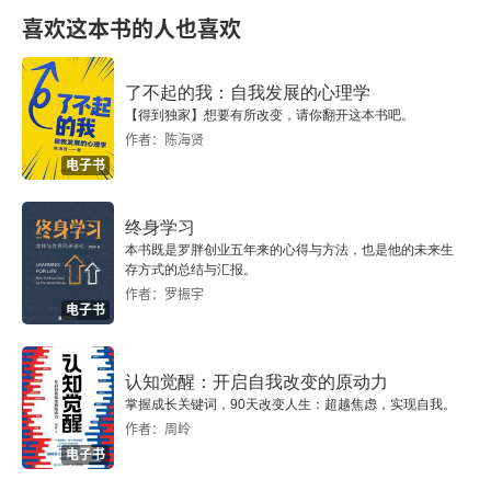
从数据到政策
喜欢这本书的人也喜欢
质疑与证据
了不起的我：自我发展的心理学
【得到独家】想要有所改变，请你翻开这本书吧。
哮喘发病率为何飙升？
作者：陈海贤
电子书
免疫平衡
与事实不符
终身学习
本书既是罗胖创业五年来的心得与方法，也是他的未来生
存方式的总结与汇报。
疫苗的安全疑问
作者：罗振宇
电子书
当下问题
家长的担忧与事实
认知觉醒：开启自我改变的原动力
掌握成长关键词，90天改变人生：超越焦虑，实现自我。
作者：周岭
百日咳疫苗失效？
电子书
不良反应