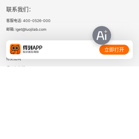
狂犬病可以治愈吗？
联系我们：
对付狂犬病：从狗开始
客服电话: 400-0526-000
邮箱: iget@luojilab.com
意外的成功
相关链接：
从源头阻断狂犬病
立即打开
得到官网
败血症：人为的绝症？
得到企业版
时间的朋友
失败，再失败
新想法
了解更多：
干细胞疗法：一场危险游戏
多样的干细胞
超前于科学