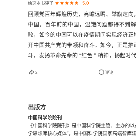
给这本书评了
5.0
我国油品对机动车尾气排放的影响及升级经济性
回顾党百年辉煌历史，高瞻远瞩、举旗定向
中国。百年前的中国，温饱问题都得不到
科研进展
败，如今的中国可以在疫情期间实现经济正
世界互联中的创业生态系统
开中国共产党的带领和奋斗。如今，正是推
斗，发扬革命先辈的 “红色 " 精神，扬起
日本“福岛核事故”灾后救援现场亲历与思考
向科研欺诈宣战
2
评论
“土壤与生态环境安全——国际土壤年在中国”
征稿简则
出版方
中国科学院院刊
《中国科学院院刊》是中国科学院主管、主办的以
学思想库核心媒体”，是中国科学院国家高端智库