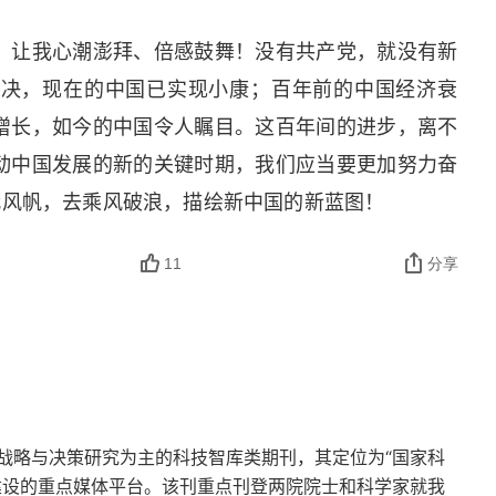
分析
，让我心潮澎拜、倍感鼓舞！没有共产党，就没有新
解决，现在的中国已实现小康；百年前的中国经济衰
增长，如今的中国令人瞩目。这百年间的进步，离不
动中国发展的新的关键时期，我们应当要更加努力奋
时代风帆，去乘风破浪，描绘新中国的新蓝图！
11
分享
纪念活动成功举行
战略与决策研究为主的科技智库类期刊，其定位为“国家科
建设的重点媒体平台。该刊重点刊登两院院士和科学家就我