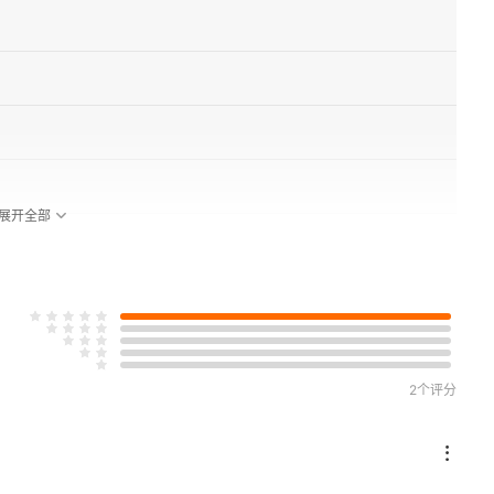
展开全部
2个评分
观察
进核裂变能——ADS嬗变系统”战略性先导科技专项及进