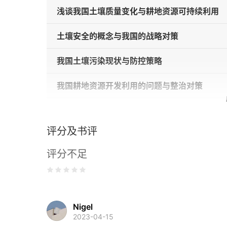
浅谈我国土壤质量变化与耕地资源可持续利用
土壤安全的概念与我国的战略对策
我国土壤污染现状与防控策略
我国耕地资源开发利用的问题与整治对策
中国碳市场顶层设计重大问题及建议
评分及书评
对我国自然资源产权制度建设的战略思考
评分不足
抗生素耐药性的来源与控制对策
科技发达国家国立科研机构过去二十年改革发展
Nigel
直面挑战追梦核裂变能可持续发展——“未来先
2023-04-15
展