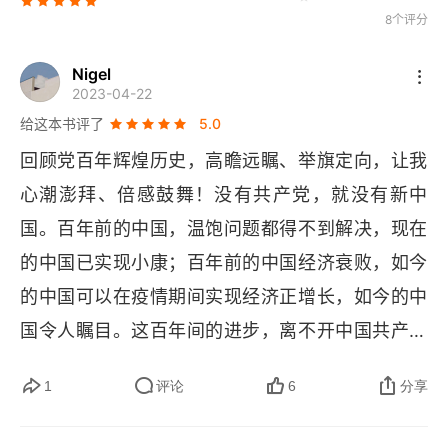
基于生物地球化学循环视角下我国农业碳达峰、碳中
8个评分
和应对策略
Nigel
构建乡村社会心理服务体系助力乡村振兴战略
2023-04-22
给这本书评了
5.0
美日“先进存储研究联合体”发展路径与启示
回顾党百年辉煌历史，高瞻远瞩、举旗定向，让我
英国碳中和战略政策体系研究与启示
心潮澎拜、倍感鼓舞！没有共产党，就没有新中
国。百年前的中国，温饱问题都得不到解决，现在
德国生物圈保护区发展经验及对中国的建议
的中国已实现小康；百年前的中国经济衰败，如今
中国式现代化的分层结构和三个建议
的中国可以在疫情期间实现经济正增长，如今的中
海岸带蓝碳增汇：理念、技术与未来建议
国令人瞩目。这百年间的进步，离不开中国共产党
的带领和奋斗。如今，正是推动中国发展的新的关
中国农田非 CO2温室气体减排的研究现状与建议
1
评论
6
分享
键时期，我们应当要更加努力奋斗，发扬革命先辈
气候变化的生态影响及适应对策
的 “红色 " 精神，扬起时代风帆，去乘风破浪，描