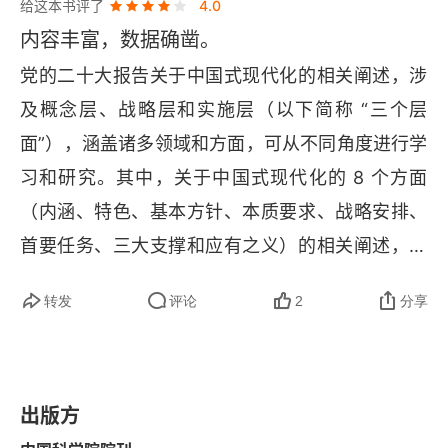
给这本书评了
4.0
人工智能技术整合各种异构、异源、异频数据，构
内容丰富，数据确凿。
建大规模计量经济学数据库，并加强大算力等信息
党的二十大报告关于中国式现代化的相关阐述，涉
技术基础设施建设。目前，
ChatGPT 
及大模型等
及概念层、战略层和实施层（以下简称 “三个层
前沿人工智能技术仍存在局限性，如：无法像人类
面”），涵盖诸多领域和方面，可从不同角度进行学
一样进行批判性思考或想象，只有预测能力；基于
习和研究。其中，关于中国式现代化的 8 个方面
大数据的人工智能因果推断本质上是一种统计关系
（内涵、特色、基本方针、本质要求、战略安排、
推断，需要引入经济理论或实验方法帮助识别真正
首要任务、三大支撑和应有之义）的相关阐述，可
的因果关系；人工智能技术不能改变经济学实证研
简称为 “八个要点”。在 “八个要点” 中，内涵和特
究从样本推断总体性质的本质；同时，由于互联网
转发
评论
2
分享
色 2 个要点与概念层相关，基本方针、本质要求和
大数据存在大量虚假信息或样本选择偏差等问题，
战略安排 3 个要点与战略层相关，首要任务、三大
基于人工智能所获得的结论的可靠性需要验证。
支撑和应有之义 3 个要点与实施层相关，“三个层
出版方
面” 及其 “八个要点” 形成一种分层结构。该分层结