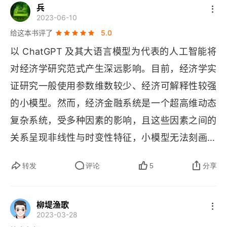
兵
绘新中国的新蓝图！
政策速览
2023-06-10
给这本书评了
5.0
《中国科学院院刊》新闻记者证年度核验人员名单公
以 
ChatGPT 
及其大语言模型为代表的人工智能将
示
对经济学研究范式产生深远影响。目前，经济学实
征稿简则
证研究一般使用参数维数较少、经济可解释性较强
的小模型。然而，经济金融系统是一个超高维动态
复杂系统，受多种因素的影响，且这些因素之间的
关系呈现非线性与时变性特征，小模型无法刻画其
本质规律。大模型可有效减少系统偏差，更好刻画
转发
评论
5
分享
复杂经济系统的特征与运行规律；而海量数据的使
用可避免模型过度拟合，使大模型具有较好的泛化
柳堤渔歌
能力即样本外预测能力。为支持经济学及社会科学
2023-03-28
其他领域的大模型的估计、推断与预测，需要利用