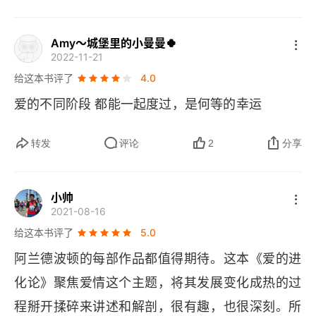
熨衣物的威信
而过，点点滴滴都在逐渐晕开，直至消失不见。当
婚外情
Amy～城堡里的小曼曼🍀
我放下那些不切实际的希望和期盼，真切的去感受
2022-11-21
一个人的温度，风度，个性，态度，以及生活习
花心
给这本书评了
4.0
惯，心理状态，我才发现真正需要学习和锻炼的东
爱的不同阶段 都能一起度过，是何等的幸运
赞同
西还有太多太多，远不是一句 “喜欢” 所能够完全表
反对
达出来的。我告诉自己要变得有耐心，学习去表
转发
评论
2
分享
达，行动先跟上，在适当的时刻出现在你的生活
不可调和的欲望
中。我享受简单的快乐和收获。中国人和西方人差
小帅
秘密
2021-08-16
别还是特别大，我想的是先等一等再进入一段关
给这本书评了
5.0
系，恋爱结婚都是一件急不得的事，而书中的拉比
罗曼蒂克之外
阿兰德波顿的每部作品都值得期待。这本《爱的进
早早的确定了关系，结婚生子，却在十三年后才发
依恋理论
化论》聚焦爱情这个主题，将其发展变化成热的过
现自己才走入了一段婚姻之中。当生活的琐碎逐渐
程掰开揉碎来讲述和解剖，很有趣，也很深刻。所
磨灭了内心的激动，爱情逐渐融化成亲情，更多的
成熟