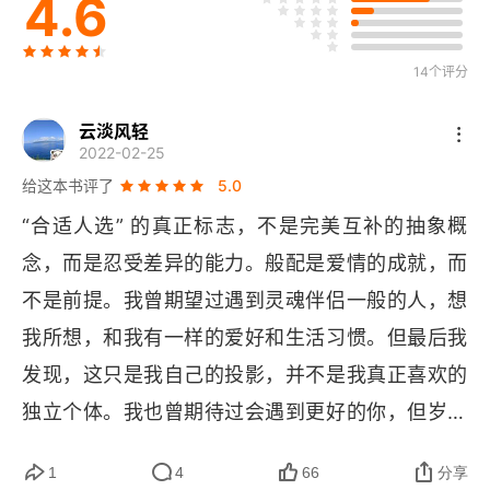
4.6
性爱与潜意识压抑力
移情
14个评分
无端怪罪
云淡风轻
2022-02-25
施教与受教
给这本书评了
5.0
“合适人选” 的真正标志，不是完美互补的抽象概
为人父母
念，而是忍受差异的能力。般配是爱情的成就，而
爱的课堂
不是前提。我曾期望过遇到灵魂伴侣一般的人，想
我所想，和我有一样的爱好和生活习惯。但最后我
童真
发现，这只是我自己的投影，并不是我真正喜欢的
爱的局限
独立个体。我也曾期待过会遇到更好的你，但岁月
性爱和父母身份
的流逝和不确定的目标只让我徒增了年龄，而并无
1
4
66
分享
太多实际的收获。生活就像走马观花一样，我一笑