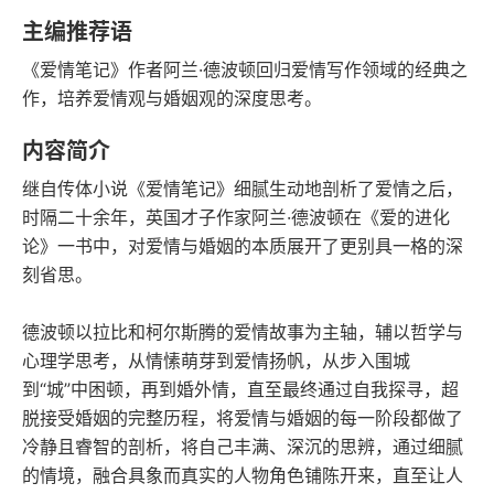
豆瓣评分
语音朗读
主编推荐语
107千字
2021-06-01
《爱情笔记》作者阿兰·德波顿回归爱情写作领域的经典之
字数
发行日期
作，培养爱情观与婚姻观的深度思考。
内容简介
继自传体小说《爱情笔记》细腻生动地剖析了爱情之后，
时隔二十余年，英国才子作家阿兰·德波顿在《爱的进化
论》一书中，对爱情与婚姻的本质展开了更别具一格的深
刻省思。
德波顿以拉比和柯尔斯腾的爱情故事为主轴，辅以哲学与
心理学思考，从情愫萌芽到爱情扬帆，从步入围城
到“城”中困顿，再到婚外情，直至最终通过自我探寻，超
脱接受婚姻的完整历程，将爱情与婚姻的每一阶段都做了
冷静且睿智的剖析，将自己丰满、深沉的思辨，通过细腻
的情境，融合具象而真实的人物角色铺陈开来，直至让人