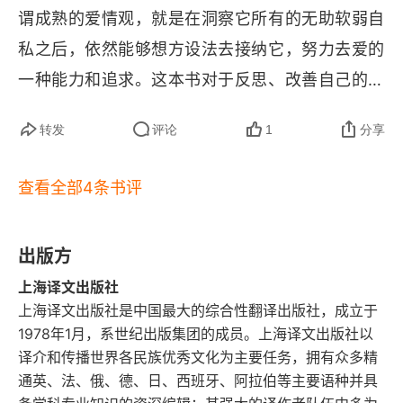
谓成熟的爱情观，就是在洞察它所有的无助软弱自
责任和义务也在随之展开。我们真正能够把自己交
接纳婚姻
私之后，依然能够想方设法去接纳它，努力去爱的
给彼此是莫大的幸运。选择一个人到老，真的需要
未来
一种能力和追求。这本书对于反思、改善自己的爱
看缘分，用短短几年的选择去应对漫长岁月的挑
情婚姻提供了很好指引。
战，分分合合却始终不离不弃，吵吵闹闹依然生死
转发
评论
1
分享
相依，爱情真是一门艺术。亲密关系是我们很多人
一辈子绕不过的命题，努力看看更多的世界，在期
查看全部4条书评
待的眼光里怀着热情开始一段新的旅程，我们接纳
的不仅仅是彼此，还有我们内心的安宁。
出版方
上海译文出版社
上海译文出版社是中国最大的综合性翻译出版社，成立于
1978年1月，系世纪出版集团的成员。上海译文出版社以
译介和传播世界各民族优秀文化为主要任务，拥有众多精
通英、法、俄、德、日、西班牙、阿拉伯等主要语种并具