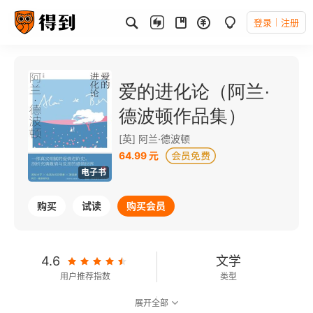
登录
注册
爱的进化论（阿兰·
德波顿作品集）
[英] 阿兰·德波顿
64.99 元
电子书
购买
试读
购买会员
4.6
文学
用户推荐指数
类型
展开全部
8.3
可以朗读