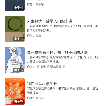
作者：罗振宇
电子书
人生解忧：佛学入门四十讲
【得到独家首发】用佛学智慧回应现代人的心灵困境，重
拾内心安顿的力量。
作者：成庆
电子书
像苏格拉底一样无知：打不倒的活法
【得到独家首发】融合古哲智慧与现代认知行为疗法，助
力塑造内心韧性与幸福感。
作者：[美] 斯科特·沃尔特曼 等
电子书
我们可以坦然生长
罕见病女孩刘开心新作，书写生命韧性与坦然力量，感动
无数读者。
作者：刘开心
电子书