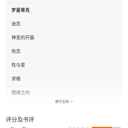
罗曼蒂克
迷恋
神圣的开篇
热恋
性与爱
求婚
围城之内
展开全部
一地鸡毛
评分及书评
愠怒