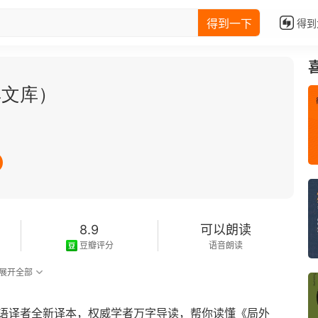
得到一下
得到
典文库）
8.9
可以朗读
豆瓣评分
语音朗读
展开全部
语译者全新译本，权威学者万字导读，帮你读懂《局外