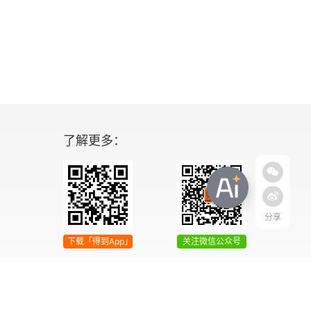
了解更多：
分享
下载「得到App」
关注微信公众号
04号
增值电信业务经营许可证 京ICP证090644号