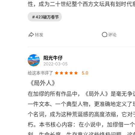
性，成为二十世纪整个西方文坛具有划时代
评论感想就是这样的。
# 423破万卷节
转发
评论
阳光牛仔
2022-03-05
给这本书评了
5.0
《局外人》
在加缪的所有作品中，《局外人》是毫无争
一件文本、一个典型人物，更准确地定义了现
个名词，成为这种荒诞感的高度浓缩，它对
朽。本书核心内容：在小说中，加缪借一
刻、生命长度、生存意义这些终极问题，这