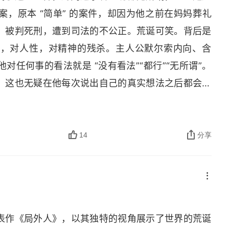
，原本 “简单” 的案件，却因为他之前在妈妈葬礼
，被判死刑，遭到司法的不公正。荒诞可笑。背后是
则，对人性，对精神的残杀。主人公默尔索内向、含
任何事的看法就是 “没有看法”“都行”“无所谓”。
。这也无疑在他每次说出自己的真实想法之后都会引
到为什么没有在妈妈葬礼上哭泣？玛丽多次问爱不爱
人情味。如果默尔索是一个多愁善感的人，面对不公
夸浅显。用书里的一句话说就是 “我不是这里的人，
14
分享
，我的精神在此无依无靠，一切与己无关。” 回想自
望，自己也越来越感觉孤独了。而现在关系型社会，
喜欢听他认可的规则的语言，讨厌听个性的表达。我
不开心的，好的方式就是躬身入局，让自己这个原来
表作《局外人》，以其独特的视角展示了世界的荒诞
表达，尊重社会的前提也展现自我。现在的自己发表