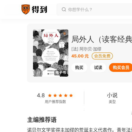
局外人（读客经
[法] 阿尔贝·加缪
45.00 元
购买
试读
购买会员
电子书
4.8
小说
用户推荐指数
类型
68千字
2019-02-01
主编推荐语
字数
发行日期
诺贝尔文学奖得主加缪的荒诞主义代表作。青年法