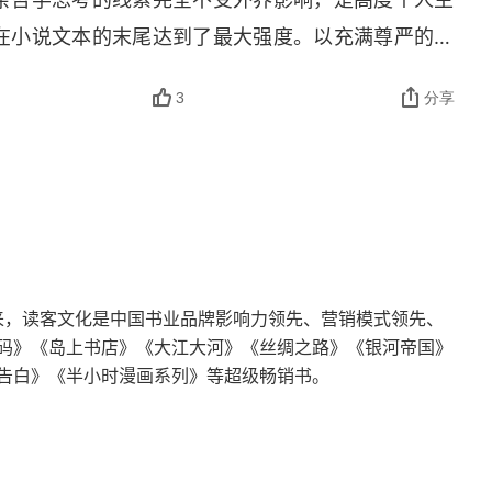
在小说文本的末尾达到了最大强度。以充满尊严的、
的反抗，并且在戛然而止的人生中获得了许多完整人
3
分享
，也是蕴含着巨大力量的。一个短短的、结构如此精美
的作品当然是永恒的，不朽的。1. 作为二十世纪最
了现代人无法摆脱的荒诞感。“局外人” 这个名词，
生存困境的精准打击，足以让这部小说不朽。2. 谈
为哲学家、思想家的身份。加缪从来都不是那种只会
与了那段历史时期里几乎所有的政治运动，但他的抗
以来，读客文化是中国书业品牌影响力领先、营销模式领先、
内心，因而难以被持久纳入各种阵营，反而容易被曾
码》《岛上书店》《大江大河》《丝绸之路》《银河帝国》
中，小说《局外人》是毫无争议的成名作和代表作。整
告白》《半小时漫画系列》等超级畅销书。
为两部分。前半部分展现杀人案的来龙去脉。后半部
的内心独白交替进行。4. 从法学的角度看，《局外
的翔实逼真的描述，完全可以成为揭示现代司法制度