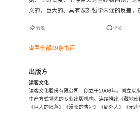
义的。巨大的、具有深刻哲学内涵的反差，
特立独行的方式实现了个体意志对群体意志
转发
评论
生都难以体会的幸福感 —— 这是荒诞的
的故事，将这种荒诞和力量表现到极致，这样
查看全部29条书评
著名的中篇小说之一，《局外人》准确地定义
成为这种荒诞感的高度浓缩，它对于现代个体
出版方
论加缪的任何作品，都不可能离开他同时作
读客文化
空谈的哲学家，他短暂的一生身体力行地参
读客文化股份有限公司，创立于2006年。创立
争的本质还是个人化的。他力求忠于自己的
生产方式领先的专业出版机构。连续推出《藏地密
经的盟友视为异己。3. 在加缪的所有作品
《巨人的陨落》《漫长的告别》《局外人》《无声
个小说跟着默尔索的第一人称视角展开，分
分从默尔索入狱之后开始，审判过程与默尔索
人》讲述的这个故事，以及其中对审判过程