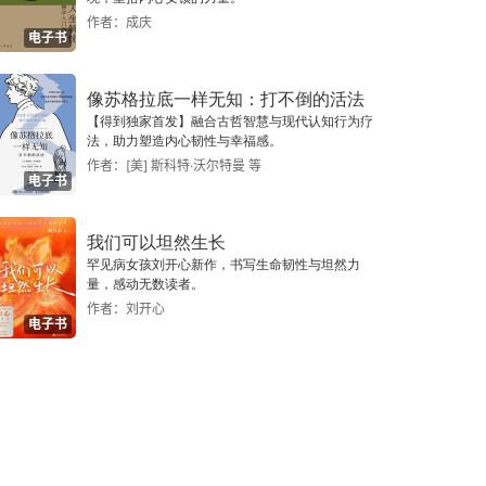
作者：成庆
电子书
像苏格拉底一样无知：打不倒的活法
【得到独家首发】融合古哲智慧与现代认知行为疗
法，助力塑造内心韧性与幸福感。
作者：[美] 斯科特·沃尔特曼 等
电子书
我们可以坦然生长
罕见病女孩刘开心新作，书写生命韧性与坦然力
量，感动无数读者。
作者：刘开心
电子书