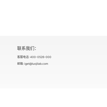
悖论和弊病的经典案例。我们能看到，在审
被渐渐模糊的。5. 从肉身走进监狱的那一
思想要比很多在监狱之外的人更为自由。在
层面探讨死亡时刻、生命长度、生存意义
响，是高度个人主义的。
联系我们：
客服电话: 400-0526-000
邮箱: iget@luojilab.com
社会信用代码 91110108662186561M
出版物经营许可