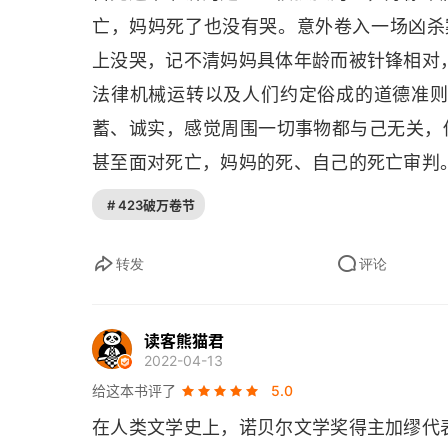
亡，妈妈死了也没有哭。意外卷入一场凶杀案
上没哭，记不清妈妈具体年龄而被针锋相对
法律机械运转以及人们约定俗成的道德准
蓄、诚实，感觉周围一切事物都与己无关，他对
甚至面对死亡，妈妈的死、自己的死亡审判
起对方的愤怒。比如：被律师和检察官问
# 423破万卷节
她？默尔索的回答太过客观，让人感觉不到
和厄运，反而故事会让人觉得平淡无奇、虚
转发
评论
也不是别处的人。世界只是一片陌生的景物
己我也对很多事都无所事事，因为失去了希
读客熊猫君
2022-04-13
这样的人格还是很难在社会上生存的，社会
给这本书评了
5.0
们按照规则办事能得到社会认可但自己还是
在人类文学史上，诺贝尔文学奖得主加缪代
的局外人去影响真正的局。就需要自己勇敢