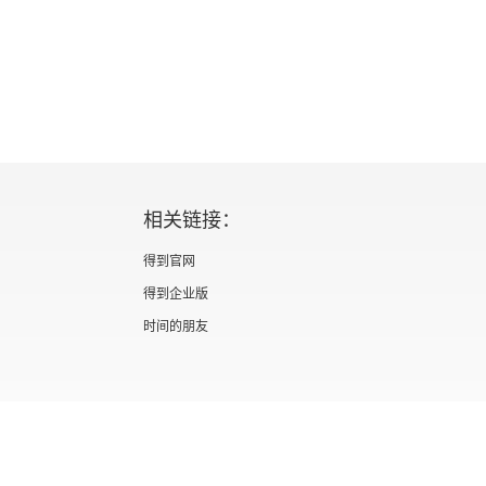
判过程中，概念是怎样被一点点偷换的，真相是怎样
天开始，默尔索的心灵反而渐渐从牢笼中走出去，他的
这里，加缪借一个将死之人的视角，从心理学和哲学
这些终极问题，这条哲学思考的线索完全不受外界影
相关链接：
得到官网
得到企业版
时间的朋友
证 新出发京零字第海200073号
广播电视节目制作经营许可证 （京）字第012