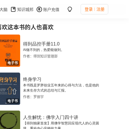
登录
注册
大脑
知识城邦
账户充值
喜欢这本书的人也喜欢
得到品控手册11.0
AI做不到的，热爱能做到。
作者：得到知识管理部
电子书
终身学习
本书既是罗胖创业五年来的心得与方法，也是他的
未来生存方式的总结与汇报。
作者：罗振宇
电子书
人生解忧：佛学入门四十讲
【得到独家首发】用佛学智慧回应现代人的心灵困
境，重拾内心安顿的力量。