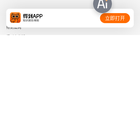
相关链接：
立即打开
得到官网
得到企业版
时间的朋友
了解更多：
下载「得到App」
关注微信公众号
社会信用代码 91110108662186561M
出版物经营许可证 新出发京零字第海200073号