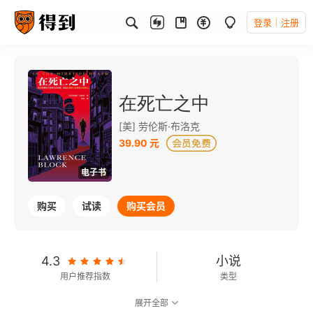
登录
注册
在死亡之中
[美] 劳伦斯·布洛克
39.90 元
电子书
购买
试读
购买会员
4.3
小说
用户推荐指数
类型
展开全部
6.5
可以朗读