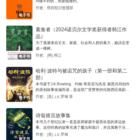
AI做不到的，热爱能做到。
作者：得到知识管理部
电子书
素食者（2024诺贝尔文学奖获得者韩江作
品）
为了逃避来自丈夫、家庭、社会和人群的暴力，她决定变
成一棵树。
作者：[韩] 韩江
电子书
哈利·波特与被诅咒的孩子（第一部和第二
部）
本书基于J.K.Rowling、约翰·蒂芙尼与杰克·索恩共同创作
的原创故事改编而成，是这部广受赞誉的伦敦西区戏剧作
品的完整剧本。 此版本包含原故事的最终版对话和舞台指
作者：[英] J.K.罗琳 等
电子书
导、分为两部分的内容、一段在导演约翰·蒂芙尼与编剧杰
克·索恩之间的对话、波特家族系谱，以及一条与《哈利·
波特与被诅咒的孩子》相关的关键时间时间线。
诗翁彼豆故事集
本书几个世纪以来一直是巫师家庭中最受欢迎的床边故
事。这些经典的故事充满了魔法和诡计，并且寓教于乐；
时至今日，小巫师们仍然沉迷于这些故事，就像十五世纪
作者：[英] J.K.罗琳
电子书
彼豆刚刚用羽毛笔在羊皮纸上写下这些故事时一样。