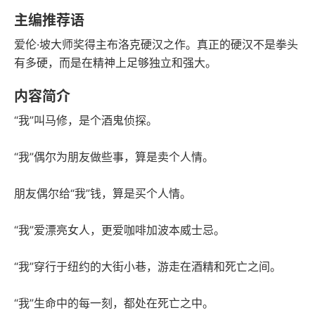
豆瓣评分
语音朗读
主编推荐语
82千字
2022-10-01
爱伦·坡大师奖得主布洛克硬汉之作。真正的硬汉不是拳头
字数
发行日期
有多硬，而是在精神上足够独立和强大。
内容简介
“我”叫马修，是个酒鬼侦探。
“我”偶尔为朋友做些事，算是卖个人情。
朋友偶尔给“我”钱，算是买个人情。
“我”爱漂亮女人，更爱咖啡加波本威士忌。
“我”穿行于纽约的大街小巷，游走在酒精和死亡之间。
“我”生命中的每一刻，都处在死亡之中。