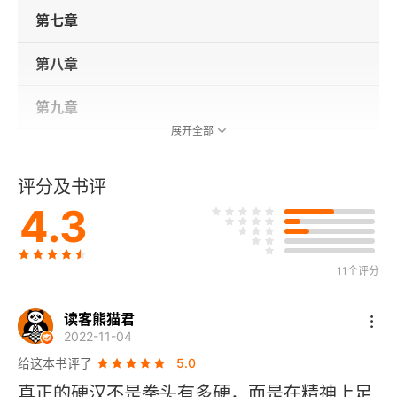
第七章
第八章
第九章
展开全部
第十章
评分及书评
第十一章
4.3
第十二章
11个评分
第十三章
读客熊猫君
第十四章
2022-11-04
给这本书评了
5.0
第十五章
真正的硬汉不是拳头有多硬，而是在精神上足