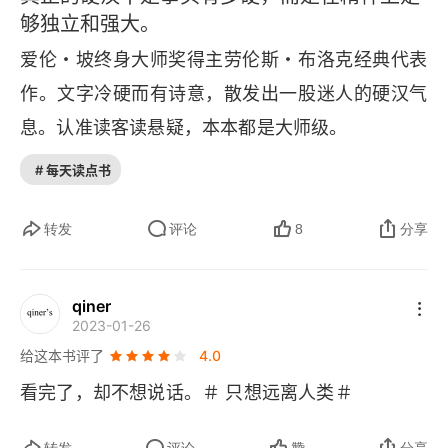
第十六章
够独立和强大。
爱伦・坡终身大师奖得主劳伦斯・布洛克经典代表
第十七章
作。文字冷硬而有诗意，散发出一股迷人的硬汉气
息。认准读客读悬疑，本本都是大师级。
# 每天读点书
转发
评论
8
分享
qiner
2023-01-26
给这本书评了
4.0
看完了，却不想说话。＃ 只想远离人类＃