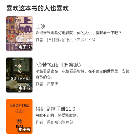
三、文学的前提：说与在统一
喜欢这本书的人也喜欢
四、文学的说与文学的在
上映
欢迎来到走马灯电影院，你的人生，借我看一下吧？
五、文学由此与人生同构
作者：[日] 阿伏伽德六（アボガド6）
电子书
本章思考题
本章进一步推荐阅读
“命苦”就读《寒窑赋》
消极看是宿命，积极看是智慧。在不确定的世界里，安顿
自己的心。
第三章 文学的功能
作者：吕蒙正
电子书
一、再现功能：形象与认识
得到品控手册11.0
二、表现功能：情感与体验
AI做不到的，热爱能做到。
作者：得到知识管理部
三、显现功能：悲悯与见证
电子书