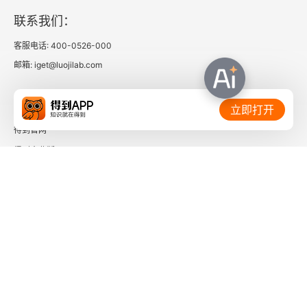
本章进一步推荐阅读
联系我们：
第六章 文学的想象
客服电话: 400-0526-000
邮箱: iget@luojilab.com
一、人为何需要想象
相关链接：
二、想象区别于联想与幻想
立即打开
得到官网
三、何为文学想象
得到企业版
时间的朋友
四、想象由此具有情理逻辑
五、文学如何想象
了解更多：
本章思考题
本章进一步推荐阅读