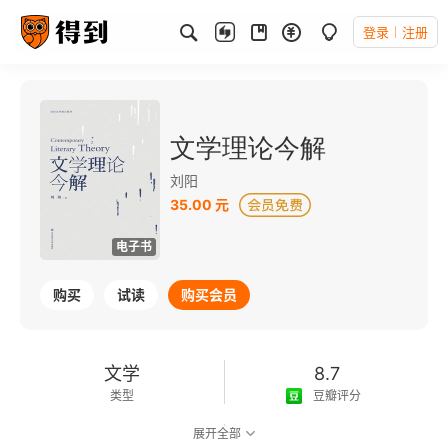
登录
注册
文学理论今解
刘阳
35.00 元
电子书
购买
试读
购买会员
文学
8.7
类型
豆瓣评分
展开全部
可以朗读
213千字