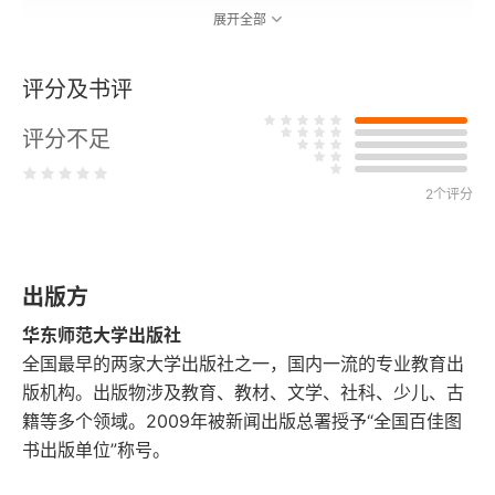
展开全部
二、历史走向：从杂到纯
评分及书评
三、由此看文学狭义与本义
评分不足
四、文学本义的实质与原因
五、当今走向：从纯再到杂
2个评分
本章思考题
出版方
本章进一步推荐阅读
华东师范大学出版社
第二章 文学的性质
全国最早的两家大学出版社之一，国内一流的专业教育出
版机构。出版物涉及教育、教材、文学、社科、少儿、古
一、日常活动：在大于说
籍等多个领域。2009年被新闻出版总署授予“全国百佳图
书出版单位”称号。
二、科学活动：说大于在