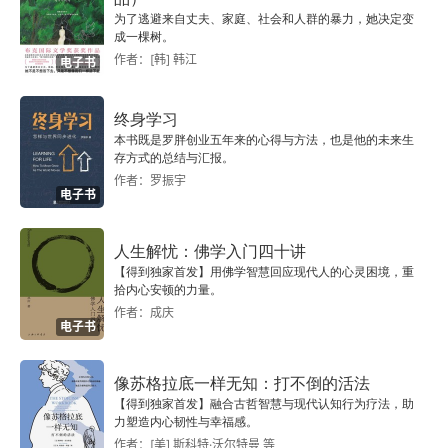
读《奇来前书》的过程中学会了放弃期待 “剧情”，
为了逃避来自丈夫、家庭、社会和人群的暴力，她决定变
看，我才十五岁半，而这也难以归结为王道乾先生
一饭，它是一种不死的欲望，是疲惫生活中的英雄
成一棵树。
而是把自己投入到作者用文字所构建的情绪和场景
的有意为之，她自己则曾说过 “小说有时比生活还
梦想。” 杜拉斯把自己的爱情、性、欲望，把真实
作者：[韩] 韩江
电子书
之中。我认为这可能是阅读意识流作品的一种上手
真实。” 我认为，杜拉斯与其被人称为一位刻舟求
坦荡荡表达在永不停止的笔尖之下。如她所说：“人
终身学习
方式，放下自己的先见，进入作者的文字之中。有
剑者，将情人的形象刻在蓝琉璃瓦的别墅之上，一
们所掩饰的，我要像在阳光下一样把它写出来。”
本书既是罗胖创业五年来的心得与方法，也是他的未来生
的时候，第一次阅读是痛苦的，因为面对着的是全
次次打捞记忆中留在湄公河的爱情。不如说是一个
存方式的总结与汇报。
 于是，她成了叛逆和勇敢的代名词，曾直言不讳地
作者：罗振宇
然的未知。但是一旦第一遍读完，第二遍的阅读心
自我意识强烈的女性主义者，在一次次的回忆中思
对记者说：“如果我不是作家，我应该会是一个妓
电子书
里就有底了，知道该在哪里着重，或者更能够放下
考着当年纤弱的少女是如何成长为一个独立的成熟
女。” 二、始终没有遗忘我从来没有见过哪个女人
人生解忧：佛学入门四十讲
不切实际的期待。而经典的作品一定是经得住反复
女人的踪迹。
像玛格丽特・杜拉斯这样，如此大胆张扬着自己的
【得到独家首发】用佛学智慧回应现代人的心灵困境，重
阅读的。
拾内心安顿的力量。
 “风流艳事”。看似一场再也艳俗不过的相遇相知与
        请允许我对此作出解释：白人少女的父亲在她
作者：成庆
电子书
分离，而真正读下去了，我发现，这是个再也诚挚
童年时代的缺席，只在文本中交代了一句 “父亲病
不过的，真实的，绝望的故事。70 多岁时才动笔
重，病得快要死了，几个月以后他就死了”，叙述语
像苏格拉底一样无知：打不倒的活法
写的《情人》及《中国北方情人》都是拒绝读者的
【得到独家首发】融合古哲智慧与现代认知行为疗法，助
调疏离冷淡，对她来说，父亲如同一个陌生人。由
力塑造内心韧性与幸福感。
作品，只有对的人，才能读进去。“有时我也会绝
于父亲的过早离世，使得白人少女将对于父亲的情
作者：[美] 斯科特·沃尔特曼 等