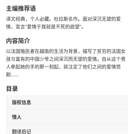
豆瓣评分
语音朗读
主编推荐语
60千字
2005-07-01
译文经典，个人必藏。杜拉斯名作。面对深沉无望的爱
字数
发行日期
情，宣言“爱情于我就是不死的欲望”。
内容简介
以法国殖民者在越南的生活为背景，描写了贫穷的法国女
孩与富有的中国少爷之间深沉而无望的爱情。自从这个男
人牵起她的手的那一刻起，就注定了他们之间的爱情悲
剧……
目录
版权信息
情人
翻译后记