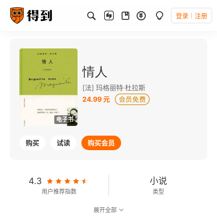
登录
注册
情人
[法] 玛格丽特·杜拉斯
24.99 元
电子书
购买
试读
购买会员
4.3
小说
用户推荐指数
类型
展开全部
8.1
可以朗读