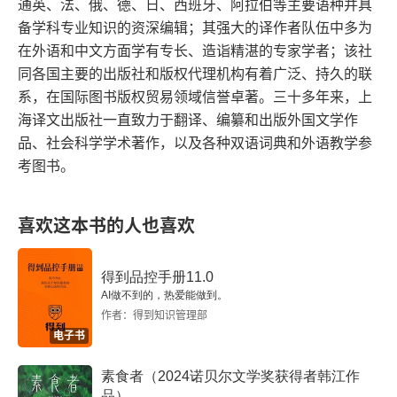
通英、法、俄、德、日、西班牙、阿拉伯等主要语种并具
杜拉斯真实的自传吗？《情人》中的白人少女真心
和他的交往，这里又蕴含着经济地位上的冲突。或
备学科专业知识的资深编辑；其强大的译作者队伍中多为
不加掩饰。杜拉斯更是法国作家中的老司机。她有
爱中国少爷吗？那位中国少爷何以产生至死不渝的
在外语和中文方面学有专长、造诣精湛的专家学者；该社
许还有其他的冲突可能我没有读出来，但是仅仅是
众多惊世骇俗的爱情：15 岁时，在湄公河的轮船上
爱情？《情人》中 “情人” 的形象究竟几何？如何看
同各国主要的出版社和版权代理机构有着广泛、持久的联
这样的设定，就拉高了这部作品本身的紧张程度，
遇到了一个中国情人；25 岁时与罗贝尔・昂泰尔
系，在国际图书版权贸易领域信誉卓著。三十多年来，上
待《情人》呢？
让我在阅读的过程中，思绪好像在几面墙之间这撞
姆 —— 法国前总统密特朗的战友，一位勇敢的抵
海译文出版社一直致力于翻译、编纂和出版外国文学作
品、社会科学学术著作，以及各种双语词典和外语教学参
来撞去。我读懂的内容大体就是这些，回首梳理一
        说到自传性，先得问《情人》如何而来？玛格
抗组织将领 —— 结婚，他包容她、理解她，尽管
考图书。
下倒也已经读出来了不少东西，作为第一遍阅读，
丽特杜拉斯在为她儿子的影集《绝对的形象》撰写
后来和她离婚，也能和她的情人迪奥尼・马斯科洛
我已经对自己非常满意了。我相信从前的我是决不
了说明文字后，杜拉斯的生活伴侣杨・安德烈亚建
和平共处。她的最后一段爱情是在她 66 岁时，一
喜欢这本书的人也喜欢
可能读完《情人》的，不过阅读的耐心是靠训练
议杜拉斯以此另写一本小说，于是便有了《情
个 27 岁的男人走入她的生活。当时媒体问她此生
的。在读完《红楼梦》之后，我的耐性好了很多，
人》。不留情面的说，杜拉斯其实是一个自恋的作
是否不再移情别恋，杜拉斯说：“谁知道呢？” 爱情
得到品控手册11.0
能够接受前期漫长又相对枯燥的等待，等待故事慢
家，自我意识十分强烈，就小说本身来说，处处留
AI做不到的，热爱能做到。
把她变成了文学的 “情人”。她的金句，曾在社交媒
作者：得到知识管理部
慢地展开。而真正对我阅读《情人》起到直接帮助
着她重重叠叠反反复复强调的自我。王道乾先生的
体上闪闪发光：“那时候，你还很年轻，人人都说你
电子书
的是阅读杨牧《奇来前书》的经历，这本书里面几
译本字数共 56380 字，其中 “我” 这个字的频次为
美...... 与你那时的面貌相比，我更爱你现在备受摧
素食者（2024诺贝尔文学奖获得者韩江作
乎没有什么情节，全部是大段大段的描写。我在阅
 1412 次：我想，我穿了，我注意到，我不那么
残的面容。”“爱之于我，不是肌肤之亲，不是一蔬
品）