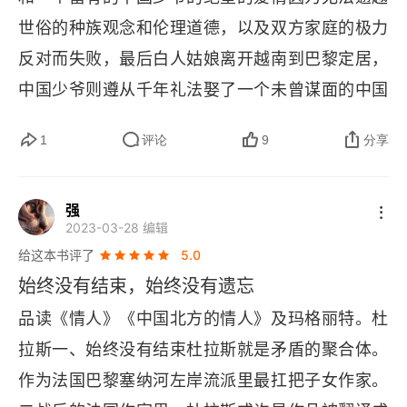
人持家，后来好像（我不确定我读懂了）疯
世俗的种族观念和伦理道德，以及双方家庭的极力
了；“我” 有两个哥哥，大哥哥是个坏人，赌博，败
反对而失败，最后白人姑娘离开越南到巴黎定居，
家，小哥哥 “我” 很喜欢，但是后来死了（他的死因
中国少爷则遵从千年礼法娶了一个未曾谋面的中国
我没有读太懂，但似乎和大哥哥有关）。其次，起
姑娘。
因经过结果。这就有点犯难。小说整体没有按照一
1
评论
9
分享
个传统小说的叙述方式铺陈和展开，而是一种 “意
        如此简单的故事在杜拉斯笔下变得千回百转令
识流” 的写作方式。所谓 “意识流”，阅读起来的感
人爱不释手，杜拉斯的文笔不同于一些一目十行的
强
受就是 “想到哪写到哪”。我不敢妄言是否创作者本
线性描述，陈述角度的变化丰富，在文学语言的陌
2023-03-28 编辑
身创作时就是想到哪写到哪，还是在呈现的过程中
给这本书评了
5.0
生化上独辟蹊径。继而 “评论・票房” 双丰收，198
刻意营造成这样的效果。但是在阅读的时候，确实
始终没有结束，始终没有遗忘
4 年的龚古尔文学奖，被译成四十多种文字流行于
很难把握一个故事的主线，尤其是时间线，或许需
品读《情人》《中国北方的情人》及玛格丽特。杜
全球，和至今不衰的杜拉斯现象，无疑是对作家杜
要仔细地梳理。但是大体上《情人》描写了未成年
拉斯一、始终没有结束杜拉斯就是矛盾的聚合体。
拉斯的肯定再肯定，嘉奖再嘉奖。许多人情迷这本
的 “我” 和这个中国富二代的不可能的 “爱情”。是
作为法国巴黎塞纳河左岸流派里最扛把子女作家。
小说的原因有很多：因为其主题是深沉而无望的爱
否是爱情呢？还是仅仅是性？我不知道。不过至