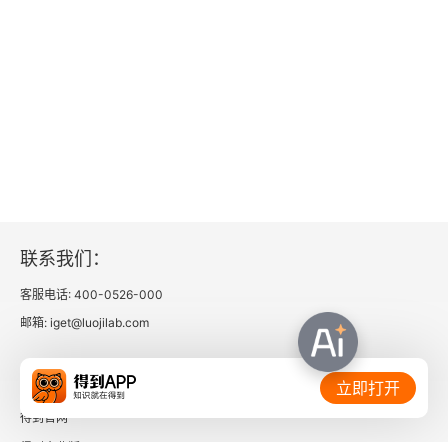
女和荡妇，《情人》只是在俗世之外开拓的天真幻
必要将此夸大误读为乱伦的情感。另外，并不是每
想。（一）腥甜的血液 “她用笔挑开自己的伤疤，
个人的父亲 / 母亲形象都是完整健康的，正如每个
新鲜的创面，慢慢涌出的腥甜的血液。” 杜拉斯这
人的命运总会遇上磕磕绊绊起起伏伏，父亲缺席后
样叙述。1. 一缕阳光。流畅的镜头跟随着那个穿着
的替代无论如何不能满足其所有的需要，不完整的
白色棉布睡衣的小女孩，她灵巧地穿过黑暗中的院
父亲 / 母亲形象的确会影响人的成长，但无需过分
子，在月光下，她形单影只。她要找到她亲爱的小
夸大。在白人少女的成长中，父亲的缺席令她十分
哥哥，绝望的圆舞曲从远处升起，她安静地驻足凝
强烈的感觉到个人力量的柔弱，最终在心灵上刻意
视着那声音，她知道，那将是她一生的背景。书
联系我们：
加强了对自我意识的补偿，变得倔强自我中心，所
里，最让人印象深刻的是：当中国人把车停在女孩
客服电话: 400-0526-000
以我说杜拉斯是一位 “自恋” 的作家。
的学校对面，她看见了，远远地看见了，那个来自
邮箱: iget@luojilab.com
        杜拉斯在贫困难堪的家庭上所花费的笔墨远远
中国北方的年轻人就坐在车里的阴影里，看着她故
相关链接：
大于与中国情人的感情，她恨恨地说 “这个家庭就
作镇定活蹦乱跳地过马路，假装不曾与她对视过，
立即打开
是一块顽石，凝结得又厚又硬，不可接近”，全书共
得到官网
直到她来到他的车窗前。“汽车停靠的方向与她的去
得到企业版