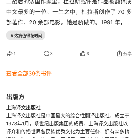
二战后的法国作家里，杜拉斯或许是作品被翻译成
情，满足众人悲剧性的审美，不少人甚至迷恋穷少
少，这恰恰也是作者交给我们的一个核心问题。在
中文最多的一位。一生之中，杜拉斯创作了 70 多
女 - 富家子的 “情人模式”；因为这是杜拉斯自传式
这个没有结果的隐秘的感情之中，作者穿插讨论了
部著作、20 余部电影。她是骄傲的。1991 年，在
的小说，通过它令人一窥知名作家的情感世界，如
 “我” 的家庭，母亲的病，两个哥哥和 “我” 的关系
接受法国《解放报》采访时，77 岁的玛格丽特・杜
同 “小团圆热” 一般；因为故事中的中国少爷身体力
# 这篇值得花时间
等等。所以除了 “爱与性”，“家庭” 也是作品试图探
拉斯对记者说:“即使在死后，我也能继续写作。” 时
行地一辈子用心灵爱着杜拉斯，令不少人感到这份
讨的一个话题。再往更大的方向说，这个故事里呈
人都以为这位女作家狂傲到极致，没想到她说的就
爱超越种族超越伦理超越岁月：“他对她说，和过去
1
3
6
分享
现了多组社会层面的冲突：“我” 的家庭来自于殖民
是事实。2018 年 5 月出版的《1962—1991 私人
一样，他依然爱她，他根本不能不爱她，他说他爱
宗主国，而 “我” 爱上的中国人则在人种地位上和
查看全部39条书评
文学史》，就是这位已逝 22 年的作家最新作品。
她将一直爱到他死。” 如此动人的话语，好似浪漫
 “我” 不相称，这是第一个冲突；“我” 是一个未成
她是孤独的。“写书人永远应该与周围的人分离。这
派诗人叶芝的情怀，“多少人爱你青春欢畅的时辰 /
年的少女，还在上学，“我” 和这个中国人的性爱是
是孤独，作者的孤独、作品的孤独。” 杜拉斯晚年
 爱慕你的美丽，假意和真心 / 只有一个人爱你朝圣
出版方
面临着伦理层面的考量的，至少在今天，这是违法
在随笔集《写作》中如此写道。她是落魄的。1914 
者的灵魂 / 爱你衰老了的脸上痛苦的皱纹”（叶芝
上海译文出版社
的，这是第二个冲突；“我” 的家庭虽然来自于殖民
上海译文出版社是中国最大的综合性翻译出版社，成立于
年，杜拉斯出生于法属印度支那，父亲早逝、母亲
《当你老了》）
1978年1月，系世纪出版集团的成员。上海译文出版社以
宗主国，但是 “我” 的家庭却很贫穷，但 “我” 的情
冷漠、大哥暴虐，残酷的家庭关系、贫苦的殖民地
译介和传播世界各民族优秀文化为主要任务，拥有众多精
        然而我却很想质疑，《情人》真的可以看作是
人却十分富有，“我” 的母亲在后来几乎是默许 “我” 
生活，让少女时代的杜拉斯聪明、早熟、放荡，且