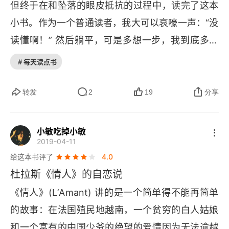
但终于在和坠落的眼皮抵抗的过程中，读完了这本
小书。作为一个普通读者，我大可以哀嚎一声：“没
读懂啊！” 然后躺平，可是多想一步，我到底多少
还是读到了一些东西，哪怕只是最最最简单的设定
# 每天读点书
和场景，也不能说「完全」没有读懂吧？那不妨就
从自己读懂的地方说开去：首先，时间地点人物。
转发
2
19
分享
时间，发生在第二次世界大战期间，战争的氛围没
有在故事中弥漫，但是还是在隐约间流露。地点，
小敏吃掉小敏
2019-04-11
故事发生在法国的殖民地，现在的东南亚，那里气
给这本书评了
4.0
候条件炎热，气氛嘈杂。人物，“我” 是个未成年的
杜拉斯《情人》的自恋说
法国白人姑娘；“我” 的情人是一个在东南亚经商的
《情人》(
L
’
Amant
) 讲的是一个简单得不能再简单
中国人，这个中国人是个富二代，家里有定婚事，
的故事：在法国殖民地越南，一个贫穷的白人姑娘
但是却更爱 “我”；“我” 的父亲已故，“我” 的母亲一
和一个富有的中国少爷的绝望的爱情因为无法逾越