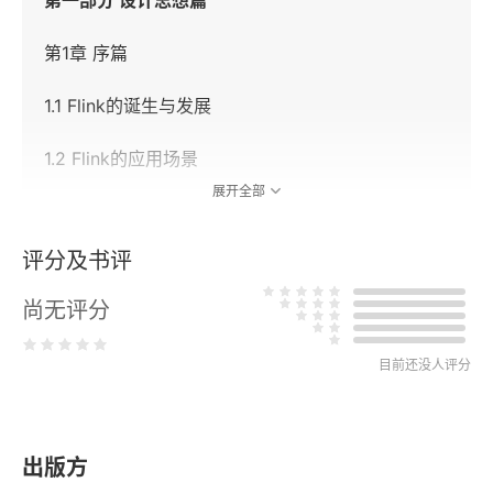
第一部分 设计思想篇
第1章 序篇
1.1 Flink的诞生与发展
1.2 Flink的应用场景
展开全部
1.3 Flink的核心特性与架构
评分及书评
1.4 准备工作
尚无评分
1.5 总结
目前还没人评分
第2章 Flink编程
2.1 API层级
出版方
2.2 DataStream API