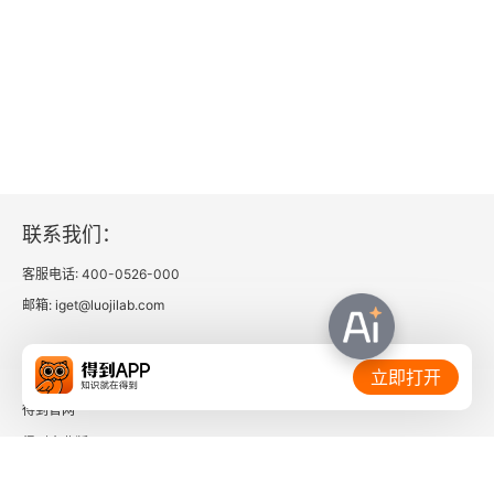
6.4 调度过程的实现
6.5 任务的部署
6.6 Execution对象在调度过程中的行为
6.7 总结
联系我们：
第7章 任务的生命周期
客服电话: 400-0526-000
7.1 任务的提交
邮箱: iget@luojilab.com
7.2 任务的初始化
相关链接：
立即打开
7.3 任务的执行
得到官网
得到企业版
7.4 总结
时间的朋友