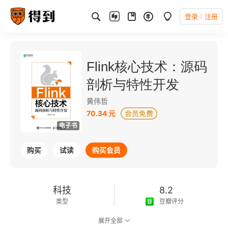
登录
注册
Flink核心技术：源码
剖析与特性开发
黄伟哲
70.34 元
电子书
购买
试读
购买会员
科技
8.2
类型
豆瓣评分
展开全部
可以朗读
622千字