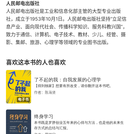
人民邮电出版社
2.3 DataSet API
人民邮电出版社是工业和信息化部主管的大型专业出版
社，成立于1953年10月1日。人民邮电出版社坚持“立足信
2.4 Table API
息产业、面向现代社会、传播科学知识、服务科教兴国”，
致力于通信、计算机、电子技术、教材、少儿、经管、摄
2.5 SQL
影、集邮、旅游、心理学等领域的专业图书出版。
2.6 总结
喜欢这本书的人也喜欢
第3章 Flink API层的实现原理
了不起的我：自我发展的心理学
3.1 DataStream API
【得到独家】想要有所改变，请你翻开这本书吧。
作者：陈海贤
3.2 DataSet API
电子书
3.3 Table API和SQL
终身学习
本书既是罗胖创业五年来的心得与方法，也是他的未来生
3.4 总结
存方式的总结与汇报。