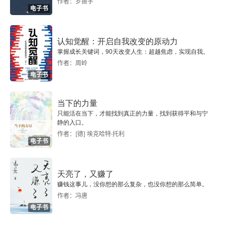
作者：罗振宇
第4章 Flink的执行图
电子书
4.1 StreamGraph的生成
认知觉醒：开启自我改变的原动力
掌握成长关键词，90天改变人生：超越焦虑，实现自我。
4.2 Plan的生成
作者：周岭
电子书
4.3 从StreamGraph到JobGraph
当下的力量
4.4 从Plan到JobGraph
只能活在当下，才能找到真正的力量，找到获得平和与宁
静的入口。
4.5 从JobGraph到ExecutionGraph
作者：[德] 埃克哈特·托利
电子书
4.6 总结
天亮了，又赚了
第5章 Flink的运行时架构
赚钱这事儿，没你想的那么复杂，也没你想的那么简单。
作者：冯唐
5.1 客户端代码的运行
电子书