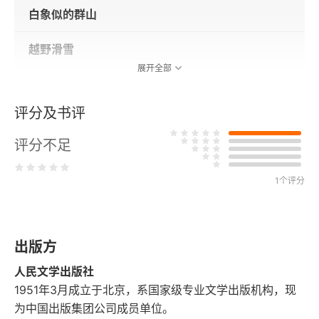
白象似的群山
越野滑雪
展开全部
一天的等待
评分及书评
在密歇根北部
评分不足
祖国对你说什么？
1个评分
印第安人营地
美国太太的金丝雀
出版方
追车比赛
人民文学出版社
1951年3月成立于北京，系国家级专业文学出版机构，现
一个很短的小故事
为中国出版集团公司成员单位。