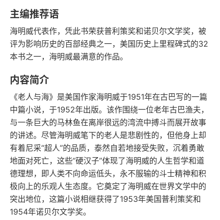
语音朗读
字数
主编推荐语
2013-08-01
海明威代表作，凭此书荣获普利策奖和诺贝尔文学奖，被
发行日期
评为影响历史的百部经典之一，美国历史上里程碑式的32
本书之一，海明威最满意的作品。
内容简介
《老人与海》是美国作家海明威于1951年在古巴写的一篇
中篇小说，于1952年出版。该作围绕一位老年古巴渔夫，
与一条巨大的马林鱼在离岸很远的湾流中搏斗而展开故事
的讲述。尽管海明威笔下的老人是悲剧性的，但他身上却
有着尼采“超人”的品质，泰然自若地接受失败，沉着勇敢
地面对死亡，这些“硬汉子”体现了海明威的人生哲学和道
德理想，即人类不向命运低头，永不服输的斗士精神和积
极向上的乐观人生态度。它奠定了海明威在世界文学中的
突出地位，这篇小说相继获得了1953年美国普利策奖和
1954年诺贝尔文学奖。