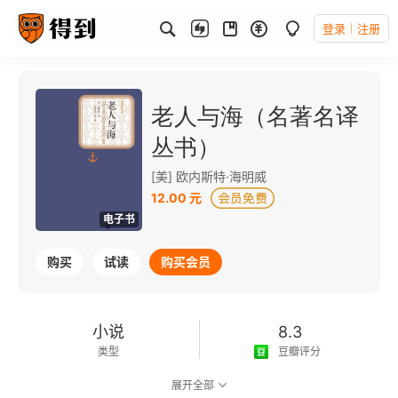
登录
注册
老人与海（名著名译
丛书）
[美] 欧内斯特·海明威
12.00 元
电子书
购买
试读
购买会员
小说
8.3
类型
豆瓣评分
展开全部
可以朗读
215千字