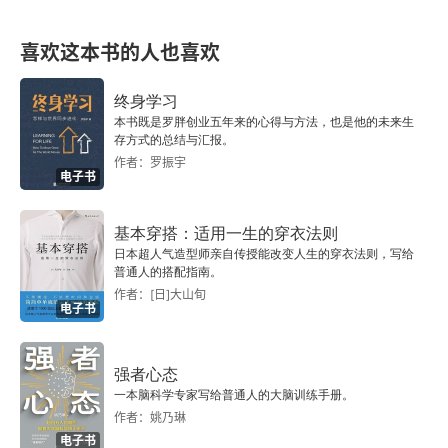
今天是星期五
喜欢这本书的人也喜欢
平庸的故事
终身学习
我躺下
本书既是罗胖创业五年来的心得与方法，也是他的未来生
存方式的总结与汇报。
暴风劫
作者：罗振宇
电子书
一个干净、光亮的地方
基本穿搭：适用一生的穿衣法则
日本超人气造型师亲自传授能改变人生的穿衣法则，写给
一次简单的询问
普通人的搭配指南。
作者：[日]大山旬
翻江倒海
电子书
向瑞士致敬
强者心态
一本脑科学专家写给普通人的大脑训练手册。
好狮子
作者：姚乃琳
电子书