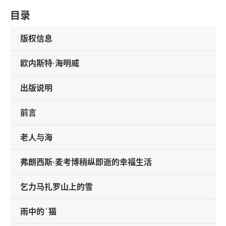
目录
版权信息
欧内斯特·海明威
出版说明
前言
老人与海
弗朗西斯·麦考博稍纵即逝的幸福生活
乞力马扎罗山上的雪
雨中的`猫