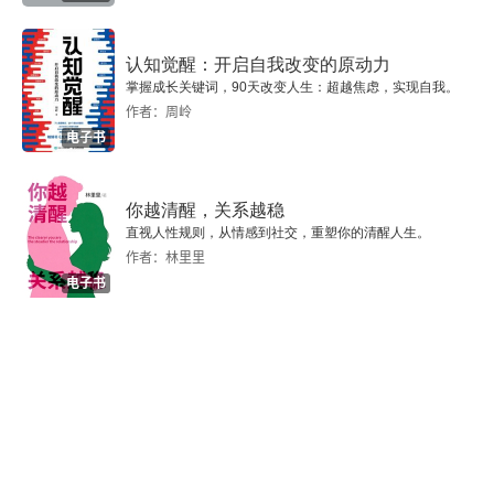
忠贞的公牛
得了条明眼狗
认知觉醒：开启自我改变的原动力
掌握成长关键词，90天改变人生：超越焦虑，实现自我。
人情世故
作者：周岭
电子书
度夏的人们
你越清醒，关系越稳
世上的光
直视人性规则，从情感到社交，重塑你的清醒人生。
作者：林里里
先生们，祝你们快乐
电子书
大转变
你们决不会这样
一个同性恋者的母亲
一篇有关死者的博物学论著