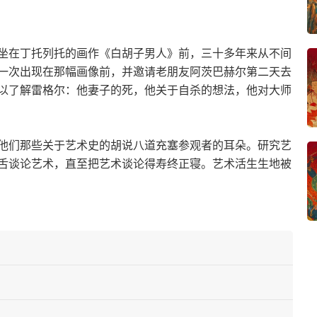
坐在丁托列托的画作《白胡子男人》前，三十多年来从不间
一次出现在那幅画像前，并邀请老朋友阿茨巴赫尔第二天去
以了解雷格尔：他妻子的死，他关于自杀的想法，他对大师
他们那些关于艺术史的胡说八道充塞参观者的耳朵。研究艺
舌谈论艺术，直至把艺术谈论得寿终正寝。艺术活生生地被