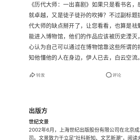
《历代大师：一出喜剧》如果只是看书名，
就卓越，又是徒子徒孙的吹捧？不过副标题
代大师的缺点掰开了，让您看看，也算是祛
能进入博物馆，他们的作品应该被历史湮灭
心认为自己可以通过在博物馆靠这些所谓的
知他懂他的人在身边，伊人已去，白云空流
个人来说，尘埃这座大山确实沉重，我们能
转发
评论
己构想的意义之海中，慢慢的消磨掉自己的
出版方
世纪文景
2002年6月，上海世纪出版股份有限公司在北京
司。文景致力于立足“社科新知、文艺新潮”，阅读