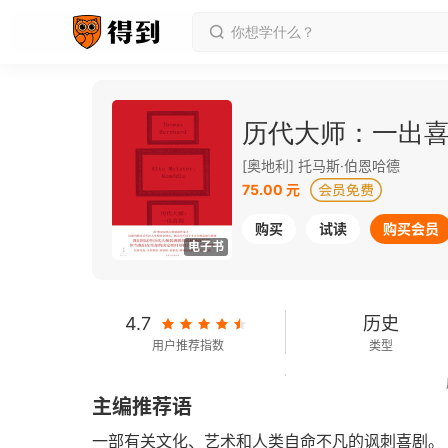
历代大师：一出
[奥地利] 托马斯·伯恩哈德
75.00 元
购买
试读
购买会员
电子书
4.7
历史
用户推荐指数
类型
125千字
2024-01-01
主编推荐语
字数
发行日期
一部有关文化、艺术和人类自命不凡的讽刺喜剧。