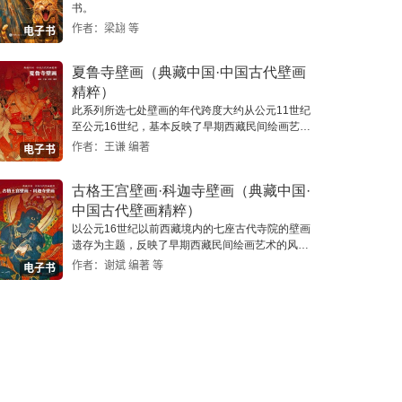
书。
作者：梁翃 等
电子书
夏鲁寺壁画（典藏中国·中国古代壁画
精粹）
此系列所选七处壁画的年代跨度大约从公元11世纪
至公元16世纪，基本反映了早期西藏民间绘画艺术
的风貌。
作者：王谦 编著
电子书
古格王宫壁画·科迦寺壁画（典藏中国·
中国古代壁画精粹）
以公元16世纪以前西藏境内的七座古代寺院的壁画
遗存为主题，反映了早期西藏民间绘画艺术的风
貌。
作者：谢斌 编著 等
电子书