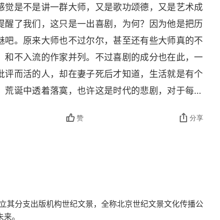
感觉是不是讲一群大师，又是歌功颂德，又是艺术成
提醒了我们，这只是一出喜剧，为何？因为他是把历
魅吧。原来大师也不过尔尔，甚至还有些大师真的不
，和不入流的作家并列。不过喜剧的成分也在此，一
批评而活的人，却在妻子死后才知道，生活就是有个
。荒诞中透着落寞，也许这是时代的悲剧，对于每一
反抗的也许仅仅是骂两句天道不公，然后再次沉入自
赞
分享
一生。
成立其分支出版机构世纪文景，全称北京世纪文景文化传播公
未来。