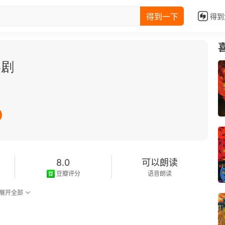
得到一下
得到
喜剧
8.0
可以朗读
豆瓣评分
语音朗读
展开全部