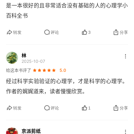
是一本很好的且非常适合没有基础的人的心理学小
第一节 思维误区：来自主观臆断的干扰
百科全书
第二节 思维偏差：来自人生经验的干扰
转发
评论
3
分享
第三节 激活思维：提出质疑，打破局限
第五章 学习：获得新的行为与技能
林
2025-10-07
第一节 行为塑造：在行动中学习
给这本书评了
5.0
第二节 认知模仿：在认知和模仿中学习
经过科学实验验证的心理学，才是科学的心理学。
作者的娓娓道来，读者慢慢欣赏。
第六章 创造力：人类的高等能力
第一节 表象：形象思维的核心元素
转发
评论
1
分享
第二节 表象能力：身心综合运动
京派剪纸