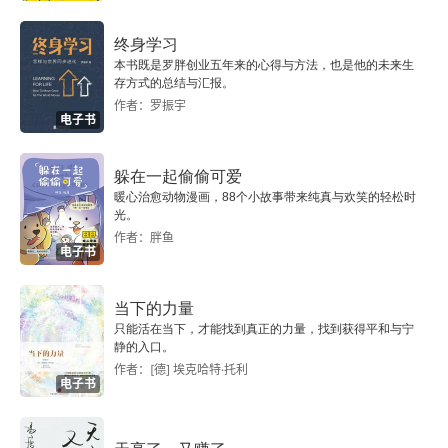
第二节 引发恐惧的因素
终身学习
本书既是罗胖创业五年来的心得与方法，也是他的未来生
第三节 应对恐惧的方法
存方式的总结与汇报。
作者：罗振宇
第四章 痛苦
电子书
第一节 什么是痛苦
躲在一起偷偷可爱
暖心治愈动物漫画，88个小故事带来纯真与欢笑的轻松时
第二节 引起痛苦的因素
光。
作者：胖鱼
电子书
第三节 如何应对痛苦
第五章 快乐
当下的力量
只能活在当下，才能找到真正的力量，找到获得平和与宁
静的入口。
第一节 什么是快乐
作者：[德] 埃克哈特·托利
电子书
第二节 快乐产生的原因