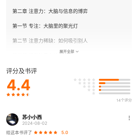
第二章 注意力：大脑与信息的博弈
第一节 专注：大脑里的聚光灯
第二节 注意力稀缺：如何吸引别人
展开全部
第三节 提升注意力的10个方法
第三章 记忆：心灵的仓库
评分及书评
4.4
第一节 记忆：被储存的过往经验
第二节 遗忘：没存上、找不到的信息
14个评分
第三节 5种高效记忆法
苏小小西
2024-08-02
第四章 思维：理解世界的千百种方式
给这本书评了
5.0