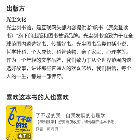
出版方
第二节 情绪的产生
光尘文化
第三节 心理学对情绪的分类
光尘刻书馆，是互联网头部内容提供者“帆书（原樊登读
书）”旗下的出版和图书营销品牌。光尘刻书馆致力于在全
第四节 情绪的基本功能
球范围内遴选好书、传播好书。光尘图书品类包括小说、
哲学社科、个人成长、科普读物、亲子家庭、心理学等。
第二章 愤怒
作为一个年轻的文学品牌，我们致力于从全世界范围内遴
选好故事，讲述那些普通人的欢喜悲愁，我们相信，每个
第一节 愤怒是什么
人的一生，都是一部传奇。
第二节 情绪社会化：愤怒情绪的形式和原因
喜欢这本书的人也喜欢
第三节 如何管理愤怒情绪
了不起的我：自我发展的心理学
第三章 恐惧
【得到独家】想要有所改变，请你翻开这本书吧。
作者：陈海贤
第一节 什么是恐惧情绪
电子书