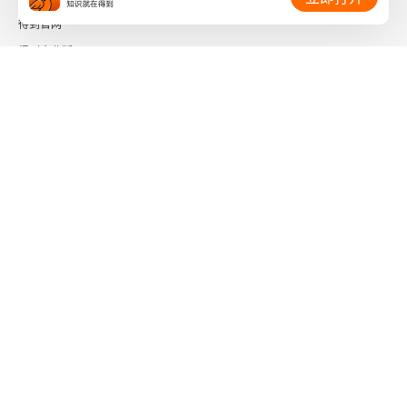
第一章 动机
得到官网
得到企业版
第一节 什么是动机
时间的朋友
第二节 动机的强度
了解更多：
第三节 需要层次和巅峰体验
第二章 内在动机和外在动机
第一节 内在动机
下载「得到App」
关注微信公众号
第二节 外在动机
第三节 培养和增强内在动机
社会信用代码 91110108662186561M
出版物经营许可证 新出发京零字第海200073号
广播电视节目制作经营许可证 （京）字第01204号
第四节 成长取向动机与防御取向动机
增值电信业务经营许可证 京ICP证090644号
信息网络传播视听节目许可证 0110567