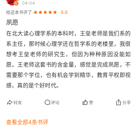
第三节 想象：思维的体操
04-04
给这本书评了
5.0
第七章 言语：说与写的智慧
夙愿
第一节 言语：先天天赋与后天习得
在北大读心理学系的本科时，王垒老师是我们系的
系主任，那时候心理学还在哲学系的老楼里，我很
第二节 言语障碍：口吃与脑神经损伤
想考王垒老师的研究生，但因为种种原因没能如
第三节 言语表达：展现内在魅力
愿。王老师这套书的含金量，感觉是完成夙愿，不
需要那个学位，也有机会学到精华，教育平权即视
生活中的心理学2：情绪与情感
感，真的是个好时代。
版权信息
转发
评论
赞
分享
序言
第一章 情绪
查看全部4条书评
第一节 情绪是什么