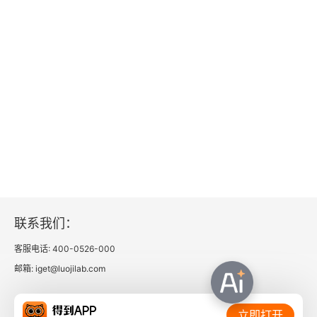
第一节 什么是傲慢
第二节 不要傲慢，要不卑不亢
第九章 抑郁
第一节 抑郁是一种情绪障碍
第二节 抑郁症的特征
第三节 预防抑郁症的有效方法
联系我们：
生活中的心理学3：动机与行为
客服电话: 400-0526-000
版权信息
邮箱: iget@luojilab.com
序言
相关链接：
立即打开