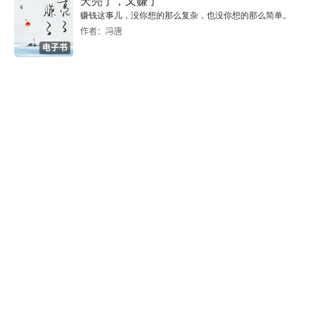
天亮了，又赚了
第三节 获得快乐的科学研究
赚钱这事儿，没你想的那么复杂，也没你想的那么简单。
作者：冯唐
第六章 焦虑
电子书
第一节 什么是焦虑
第二节 焦虑的后果
第三节 应对焦虑的方法
第七章 嫉妒
第一节 什么是嫉妒
第二节 嫉妒的由来
第三节 如何调整嫉妒情绪
第八章 傲慢