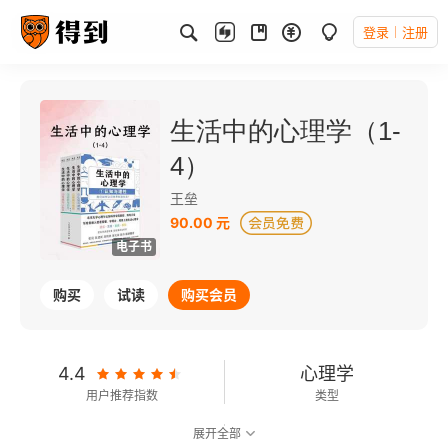
登录
注册
生活中的心理学（1-
4）
王垒
90.00 元
电子书
购买
试读
购买会员
4.4
心理学
用户推荐指数
类型
展开全部
可以朗读
322千字