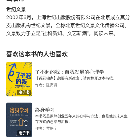
方社会
渐脱离了传统士大夫与地方社会及国家政治之间那
世纪文景
种根深蒂固的制度性纽带。他们的文化权力因此变
一、 “左联”知识分子：居无定所的漂泊者
2002年6月，上海世纪出版股份有限公司在北京成立其分
支出版机构世纪文景，全称北京世纪文景文化传播公司。
得虚拟化，更多地依赖于话语的力量而非实质性的
二、 “开明书店派”知识分子：植根上海社会的文化
文景致力于立足“社科新知、文艺新潮”，阅读未来。
制度支撑。无论是对于社会的启蒙引导，还是对政
移民
治权力的潜在影响，都显得力不从心。由于丧失了
喜欢这本书的人也喜欢
三、 上海地方名流：跻身城市精英的另类知识分子
与社会和国家之间的直接体制性联系，同时又未能
获得一个成熟市民社会的有力托举，近代中国知识
第六章 十字街头的象牙塔：1930年代北平知识分子
了不起的我：自我发展的心理学
的交往世界
分子的公共领域，尽管曾一度辉煌，最终却陷入了
【得到独家】想要有所改变，请你翻开这本书吧。
作者：陈海贤
孤立无援的境地，其影响力逐渐边缘化。
一、 胡适派学人群与北平自由知识分子的交往网络
电子书
二、 传统、现代交往的双重面相与京派文人的交游
终身学习
网络
本书既是罗胖创业五年来的心得与方法，也是他的未来生
存方式的总结与汇报。
作者：罗振宇
三、 《大公报》与北平知识群体的媒介网络
电子书