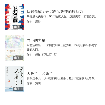
第七章 地缘、学缘与惯习：抗战时期西南联大的知
识分子共同体
认知觉醒：开启自我改变的原动力
掌握成长关键词，90天改变人生：超越焦虑，实现自我。
作者：周岭
一、 联大的公共空间
电子书
二、 联大知识分子的公共交往与自我认同
当下的力量
第八章 重建社会重心：战后知识分子的同人群体
只能活在当下，才能找到真正的力量，找到获得平和与宁
静的入口。
作者：[德] 埃克哈特·托利
一、 储安平与《观察》群体
电子书
二、 《时与文》群体
天亮了，又赚了
三、 胡适与《独立时论》群体
赚钱这事儿，没你想的那么复杂，也没你想的那么简单。
作者：冯唐
电子书
四、 吴景超与《新路》群体
参考文献