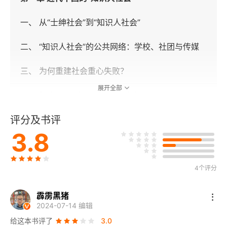
一、 从“士绅社会”到“知识人社会”
二、 “知识人社会”的公共网络：学校、社团与传媒
三、 为何重建社会重心失败？
展开全部
第二章 士人、城市与权力：清末沪上知识分子的交
往网络
评分及书评
3.8
一、 日常生活与权力：清末知识分子交往的私谊网
络
4个评分
二、 认同与权力：清末知识分子交往的会社网络
三、 政治变迁与权力：清末知识分子交往的集会网
霹雳黑猪
2024-07-14 编辑
络
给这本书评了
3.0