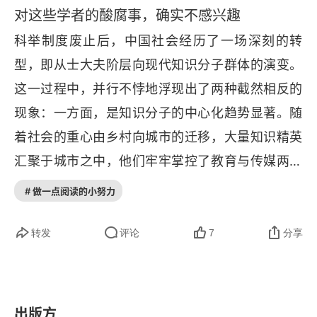
四、 印刷与权力：清末知识分子交往的传播网络
对这些学者的酸腐事，确实不感兴趣
科举制度废止后，中国社会经历了一场深刻的转
第三章 岂有文章惊天下：五四时期京沪知识分子的
公共生活
型，即从士大夫阶层向现代知识分子群体的演变。
这一过程中，并行不悖地浮现出了两种截然相反的
一、 从上海到北京：《新青年》知识群体与北京大
现象：一方面，是知识分子的中心化趋势显著。随
学
着社会的重心由乡村向城市的迁移，大量知识精英
二、 从政团到社团：《改造》派知识群体的凝聚与
汇聚于城市之中，他们牢牢掌控了教育与传媒两大
介入
关键领域，这些领域不仅是知识与信息的核心集散
# 做一点阅读的小努力
第四章 分歧与底线：1920年代知识分子的交往网络
地，也为他们构筑了独立的知识与文化空间。凭借
批判性的公共舆论，知识分子群体的文化影响力攀
一、 1920年代前中期知识分子的交往网络
转发
评论
7
分享
升至前所未有的高度，其文化权力得到了极大的彰
二、 1920年代后期上海知识分子的交往网络
显与巩固。另一方面，知识分子的自我边缘化现象
第五章 疏离与融合：1930年代的知识分子与上海地
也悄然发生。正是这份独立性，让近代知识分子逐
出版方