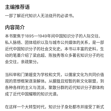
豆瓣评分
语音朗读
主编推荐语
368千字
2024-06-01
一部了解近代知识人无法绕开的必读书。
字数
发行日期
内容简介
本书聚焦于1895—1949年间中国知识分子的人际交往、
私人脉络、团体组织以及与城市公共媒体的关系，是一部
近代中国知识分子的社会文化史。本书以丰富的史料，生
动的笔墨介绍了梁启超、陈独秀等众多著名知识分子的社
会交往，亲疏聚分。
当科举和门第嬗变为学校和文凭，以儒家文化为共同价值
观的思想框架逐渐解体。从朦胧且短暂的新文化联盟，到
各种各样的主义与流派，聚散分群的近代知识分子群体构
成了近代中国耀眼的知识光谱。
在这样一个大转型时代，知识分子身处都市并接受了新式