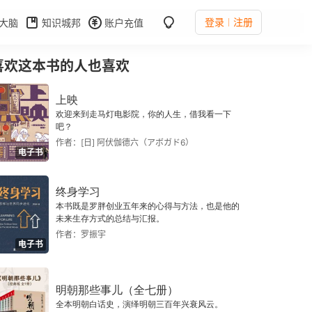
登录
注册
大脑
知识城邦
账户充值
喜欢这本书的人也喜欢
上映
欢迎来到走马灯电影院，你的人生，借我看一下
吧？
作者：[日] 阿伏伽德六（アボガド6）
电子书
终身学习
本书既是罗胖创业五年来的心得与方法，也是他的
未来生存方式的总结与汇报。
作者：罗振宇
电子书
明朝那些事儿（全七册）
全本明朝白话史，演绎明朝三百年兴衰风云。