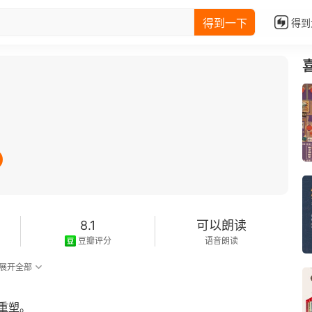
得到一下
得到
8.1
可以朗读
豆瓣评分
语音朗读
展开全部
重塑。