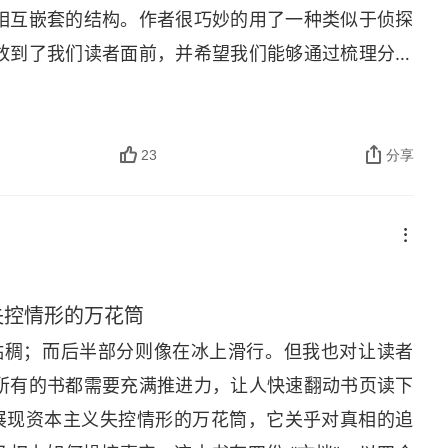
相互嵌套的结构。作者很巧妙的用了一种类似于侦探
放到了我们读者面前，并希望我们能够通过梳理分析
层故事，也讲述了四种声音，可能更直观地看这是一
本表达声音的书，我们都知道我们可能很容易通过自
或者某一个人，认为他们自然而然比其他的声音、故
23
分享
失控情形的万花筒
粘稠；而后半部分则像在冰上滑行。但我也对让读者
所有的书都需要充满推进力，让人快速翻动书页读下
个展现资本主义失控情形的万花筒，它关乎对真相的追