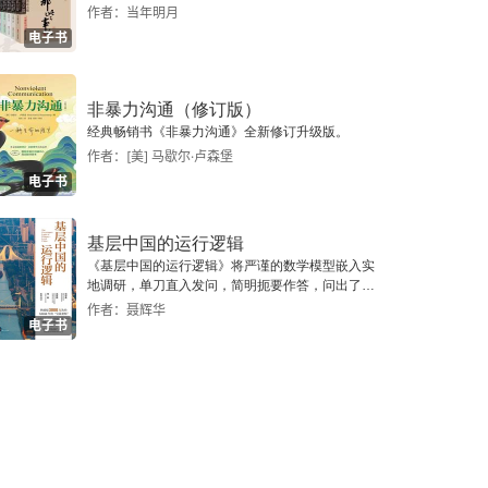
作者：当年明月
电子书
非暴力沟通（修订版）
经典畅销书《非暴力沟通》全新修订升级版。
作者：[美] 马歇尔·卢森堡
电子书
基层中国的运行逻辑
《基层中国的运行逻辑》将严谨的数学模型嵌入实
地调研，单刀直入发问，简明扼要作答，问出了一
个真实切近的基层中国。
作者：聂辉华
电子书