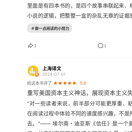
里面是有四本书的，是四个故事串联起来、
第四部
小说的逻辑，把整整一盒的杂乱无章的证据
这些证据来找到最后的答案，它是一共有四
《未来》，米尔德丽德·贝维尔
# 做一点阅读的小努力
本关于资本的书，但其实它也是一本通过资
致谢
己的生活经验判断某一种声音、某一个故事
1
1
事或者人更值得信赖。
上海译文
2024-07-01
给这本书评了
5.0
重写美国资本主义神话，展现资本主义
“对一些读者来说，前半部分可能更厚重、
在阅读过程中体验不同的速度感兴趣，不是
去。”—— 埃尔南・迪亚斯《信任》是一