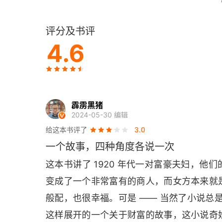
二
评分及书评
三
4.6
四
五
六
霹雳黑猪
2024-05-30 编辑
七
给这本书评了
3.0
一个故事，四种角度各说一次
《关于回忆录的回忆》，艾达·帕尔坦扎
这本书讲了 1920 年代一对富豪夫妇，
第一部
变成了一个非常富有的商人，而女方本来就
般配，也很幸福。可是 —— 当然了小说总是
第二部
这样展开的一个关于财富的故事，这小说奇
第三部