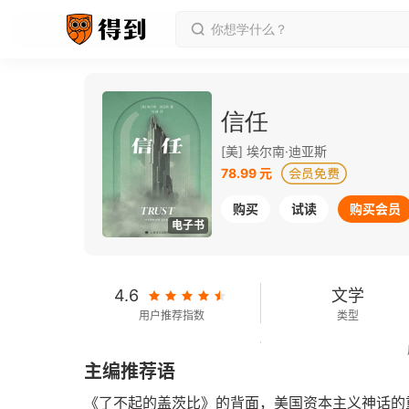
信任
[美] 埃尔南·迪亚斯
78.99 元
购买
试读
购买会员
电子书
4.6
文学
用户推荐指数
类型
169千字
2024-05-01
主编推荐语
字数
发行日期
《了不起的盖茨比》的背面，美国资本主义神话的