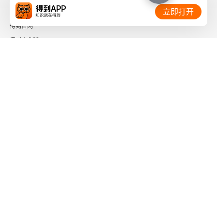
相关链接：
立即打开
第六章 庄子的生命哲学
得到官网
得到企业版
第一节 道与生命的真相
时间的朋友
一、对于人而言，生没有属于自己的本质
了解更多：
二、人有待而生，完全处于受动和无奈之中
三、人面对生命的陌生和茫然
四、生命的短暂
下载「得到App」
关注微信公众号
第二节 乐死还是齐生死
一、生与死是一个问题的两个方面
社会信用代码 91110108662186561M
出版物经营许可证 新出发京零字第海200073号
二、在存在时限上，死比生更优越
广播电视节目制作经营许可证 （京）字第01204号