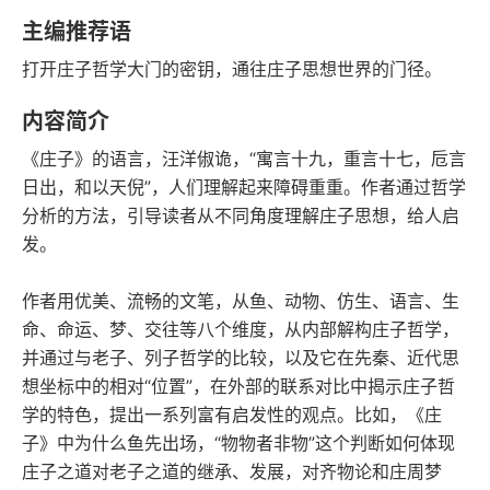
语音朗读
字数
主编推荐语
2020-06-01
打开庄子哲学大门的密钥，通往庄子思想世界的门径。
发行日期
内容简介
《庄子》的语言，汪洋俶诡，“寓言十九，重言十七，卮言
日出，和以天倪”，人们理解起来障碍重重。作者通过哲学
分析的方法，引导读者从不同角度理解庄子思想，给人启
发。
作者用优美、流畅的文笔，从鱼、动物、仿生、语言、生
命、命运、梦、交往等八个维度，从内部解构庄子哲学，
并通过与老子、列子哲学的比较，以及它在先秦、近代思
想坐标中的相对“位置”，在外部的联系对比中揭示庄子哲
学的特色，提出一系列富有启发性的观点。比如，《庄
子》中为什么鱼先出场，“物物者非物”这个判断如何体现
庄子之道对老子之道的继承、发展，对齐物论和庄周梦