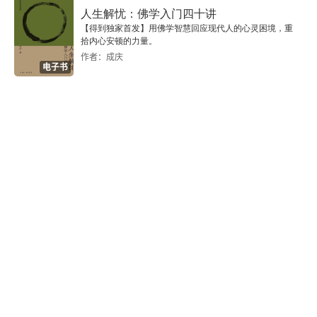
人生解忧：佛学入门四十讲
二、动物的作用
【得到独家首发】用佛学智慧回应现代人的心灵困境，重
拾内心安顿的力量。
第三节 寓言与古代哲学的思维痕迹
作者：成庆
电子书
一、寓言的言说方式
二、人类童年的思维痕迹
第五章 庄子的语言哲学
第一节 言与道
一、“道不当名”
二、“道不可言”
三、“道不可闻”