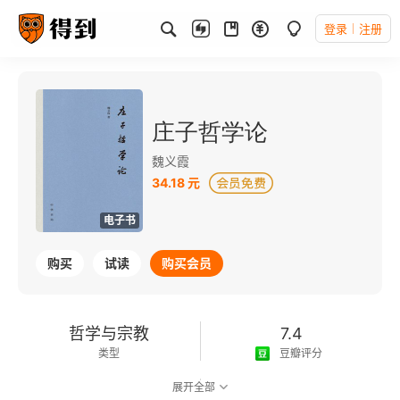
登录
注册
庄子哲学论
魏义霞
34.18 元
电子书
购买
试读
购买会员
哲学与宗教
7.4
类型
豆瓣评分
展开全部
可以朗读
228千字