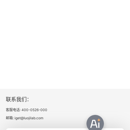
第二节 言与知
一、语言的有效界域
二、语言的不确定性和片面性
三、不知不言
第三节 言与德
一、忘言境界
二、口言而“心未尝言”
联系我们：
第四节 庄子语言哲学透析
客服电话: 400-0526-000
一、理论误区
邮箱: iget@luojilab.com
二、启迪意义