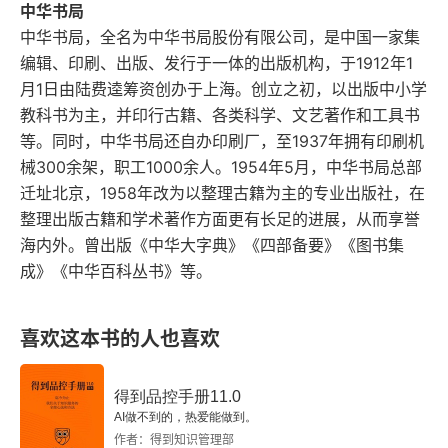
二、以动物自醒
中华书局
中华书局，全名为中华书局股份有限公司，是中国一家集
三、动物的不同意义
编辑、印刷、出版、发行于一体的出版机构，于1912年1
月1日由陆费逵筹资创办于上海。创立之初，以出版中小学
第二节 人与动物平等
教科书为主，并印行古籍、各类科学、文艺著作和工具书
等。同时，中华书局还自办印刷厂，至1937年拥有印刷机
一、古代哲学视界中的人
械300余架，职工1000余人。1954年5月，中华书局总部
迁址北京，1958年改为以整理古籍为主的专业出版社，在
二、庄子对人之位置的界定
整理出版古籍和学术著作方面更有长足的进展，从而享誉
海内外。曾出版《中华大字典》《四部备要》《图书集
三、动物和人都是主体
成》《中华百科丛书》等。
第三节 人与动物合一
喜欢这本书的人也喜欢
一、人与万物合一
二、人与动物合一
得到品控手册11.0
AI做不到的，热爱能做到。
第四章 庄子的仿生哲学
作者：得到知识管理部