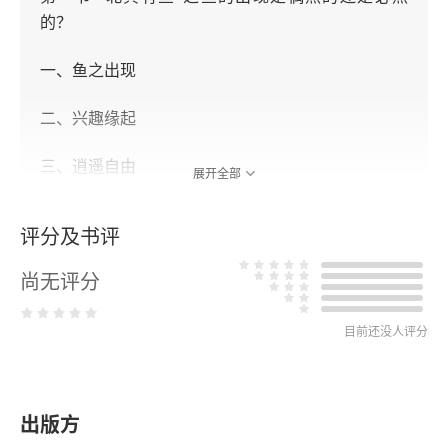
的？
一、鱼之出现
二、兴趣缘起
三、逍遥自由
展开全部
第二节 “北冥有鱼”之鱼是特指还是泛指？
评分及书评
第三节 “北冥有鱼”之鱼是何身份和作用？
尚无评分
第三章 庄子的动物哲学
目前还没人评分
第一节 庄子的动物情结
一、以动物自喻
出版方