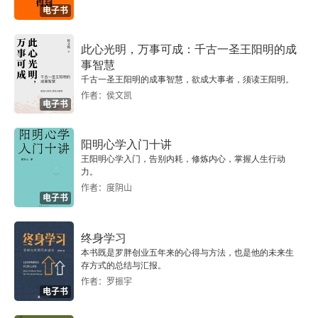
电子书
第一节 动物与《庄子》的主角
此心光明，万事可成：千古一圣王阳明的成
一、本体哲学
事智慧
千古一圣王阳明的成事智慧，欲成大事者，须读王阳明。
二、认识哲学
作者：侯文凯
电子书
三、价值哲学
阳明心学入门十讲
王阳明心学入门，告别内耗，修炼内心，掌握人生行动
四、交往哲学
力。
作者：度阴山
五、处世哲学
电子书
六、政治哲学
终身学习
本书既是罗胖创业五年来的心得与方法，也是他的未来生
第二节 动物的喻人、示人和教人
存方式的总结与汇报。
作者：罗振宇
电子书
一、齐人物