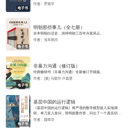
作者：罗振宇
电子书
06 太平天国
07 胡家花园
明朝那些事儿（全七册）
全本明朝白话史，演绎明朝三百年兴衰风云。
第九章 民国肇生
作者：当年明月
电子书
01 江宁马路
非暴力沟通（修订版）
02 南洋劝业会
经典畅销书《非暴力沟通》全新修订升级版。
作者：[美] 马歇尔·卢森堡
03 中华民国临时大总统
电子书
04 二次革命
基层中国的运行逻辑
《基层中国的运行逻辑》将严谨的数学模型嵌入实地调
05 黄金的十年
研，单刀直入发问，简明扼要作答，问出了一个真实切近
的基层中国。
作者：聂辉华
06 酖毒山川亦可怜
电子书