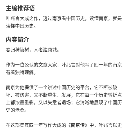
豆瓣评分
语音朗读
主编推荐语
244千字
2019-08-01
叶兆言大成之作，透过南京看中国历史，读懂南京，就是
字数
发行日期
读懂中国历史。
内容简介
春归秣陵树，人老建康城。
作为一位公认的文章大家，叶兆言对他写了四十年的南京
有着独特理解。
南京为他提供了一个讲述中国历史的平台，它不断被破
坏、被伤害，又不断重生、发展；它在每一个历史转折点
上都浓墨重彩，又以失意者退场；它清晰地展现了中国历
史的沧桑。
在这部集其四十年写作大成的《南京传》中，叶兆言以史