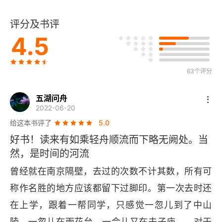
02 牛继马后，衣冠南渡
评分及书评
03 王与马，共天下
4.5
04 新亭对泣
05 北伐，克复神州，一个梦
63个评分
第三章 六朝人物（下）
五湖问舟
2022-06-20
01 南腔北调
给这本书评了
5.0
好书！读来有如乘轻舟顺流而下略无阙处。当
02 魏晋的风度
然，是时间的河流
03 甘露降生，国号曰宋
曾经就在南京隔壁，去过的次数不计其数，所有可
称作名胜的地方应该都留下过脚印。第一次去时还
04 无情最是台城柳
在上学，跟着一帮同学，只感觉一忽儿到了中山
05 哀江南赋
陵、一忽儿在雨花台、一会儿又在夫子庙…… 对于