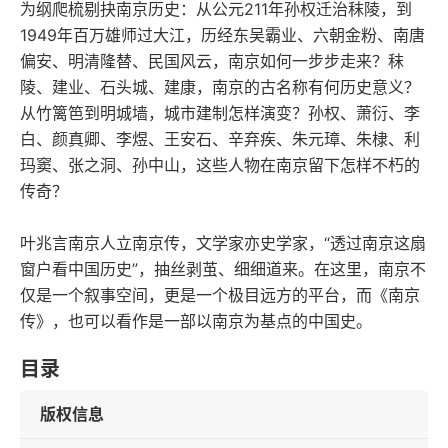
为纲爬梳剔抉南京历史：从公元211年孙权迁治秣陵，到
1949年百万雄师过大江，历经东吴霸业、六朝金粉、南唐
偏安、明清隆替、民国风云，南京如何一步步走来？秣
陵、建业、石头城、建康，南京的古名称有何历史意义？
从竹篱笆到明城墙，城市建制怎样演变？孙权、萧衍、李
白、颜真卿、李煜、王安石、辛弃疾、朱元璋、朱棣、利
玛窦、张之洞、孙中山，这些人物在南京留下怎样不朽的
传奇？
叶兆言南京人立南京传，文学家亦史学家，“透过南京这扇
窗户看中国历史”，抽丝剥茧、细细道来。在这里，南京不
仅是一个叙事空间，更是一个极目远方的平台，而《南京
传》，也可以看作是一部以南京为基点的中国史。
目录
版权信息