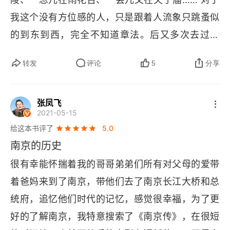
我这个没有方位感的人，只是跟着人流象只跳蚤似
第四章 吴姬压酒劝客尝
的到东到西，完全不知道章法。后又多次去过南
01 陈叔宝全无心肝
京，也是逛得毫无头绪。这本书很好地把我记忆中
转发
评论
5
分享
02 石头城蒋州府
离散的各处南京遗存有机地联系起来了，变得有感
觉有牵挂了。想再次去南京了。《南京传》里，每
03 李白来了
张凤飞
写到一次朝代更替，文中就有 “南京人民又一次迎
2021-05-15
04 乌龙潭
来”，似乎有一群不老不死的固定南京人群，历经了
给这本书评了
5.0
这千年的劫，见识了这全部的灾难，而不是一茬又
第五章 南唐往事
南京的历史
一茬的不同人群，如初始的秣陵山越人、东吴的建
很有幸能怀揣着我的哥哥弟弟们所有对父母的爱带
01 画牛的韩滉
业人、东晋的建邺人、南朝的建康人、隋唐的江宁
着爸妈来到了南京，带他们去了南京长江大桥和总
02 徐知诰和李昪
人…… 这么多循环反复的暴虐屠戮离乱要真是由同
统府，追忆他们时代的记忆，感觉很幸福，为了更
一群人经历，那得有多坚固的神经多强硬的心肠才
03 一江春水向东流
好的了解南京，我特意搜索了《南京传》，在很短
抵得住呀！天若有情天亦老，生年不满百，幸矣！