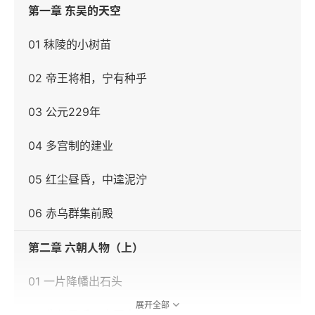
第一章 东吴的天空
01 秣陵的小树苗
02 帝王将相，宁有种乎
03 公元229年
04 多宫制的建业
05 红尘昼昏，中逵泥泞
06 赤乌群集前殿
第二章 六朝人物（上）
01 一片降幡出石头
展开全部