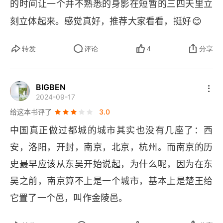
的时间让一个并不熟悉的身影在短暂的三四天里立
第六章 旧时燕子傍谁飞
读这本书的同时，还在翻日本人冈崎文夫的《魏晋
😊
刻立体起来。感觉真好，推荐大家看看，挺好
南北通史》，听杨照的中国通史。这样参照着看，
01 卧榻之侧
更有味道了
转发
评论
4
分享
02 辛弃疾登建康赏心亭
03 《景定建康志》
BIGBEN
2024-09-17
04 蒙古达达来了
给这本书评了
3.0
中国真正做过都城的城市其实也没有几座了：西
第七章 应天府
安，洛阳，开封，南京，北京，杭州。而南京的历
01 谁才是真正的吴王
史最早应该从东吴开始说起，为什么呢，因为在东
02 南京的城垣
吴之前，南京算不上是一个城市，基本上是楚王给
它置了一个邑，叫作金陵邑。
03 永乐大帝