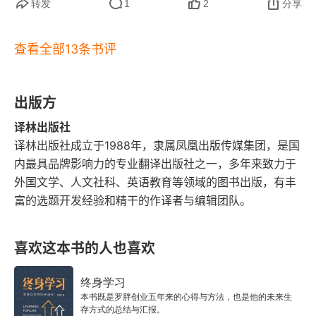
04 迁都
转发
1
2
分享
05 贪玩的武宗
查看全部13条书评
06 在南京的利玛窦
出版方
07 相公止爱钱，皇帝但吃酒
译林出版社
第八章 治隆唐宋
译林出版社成立于1988年，隶属凤凰出版传媒集团，是国
内最具品牌影响力的专业翻译出版社之一，多年来致力于
01 桃花扇底看前朝
外国文学、人文社科、英语教育等领域的图书出版，有丰
富的选题开发经验和精干的作译者与编辑团队。
02 杀了金圣叹
03 南京城里的柏林墙
喜欢这本书的人也喜欢
04 两江总督大人
终身学习
本书既是罗胖创业五年来的心得与方法，也是他的未来生
05 秦淮冬尽不堪观
存方式的总结与汇报。