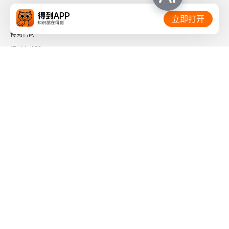
相关链接：
立即打开
得到官网
得到企业版
时间的朋友
了解更多：
下载「得到App」
关注微信公众号
社会信用代码 91110108662186561M
出版物经营许可证 新出发京零字第海200073号
广播电视节目制作经营许可证 （京）字第01204号