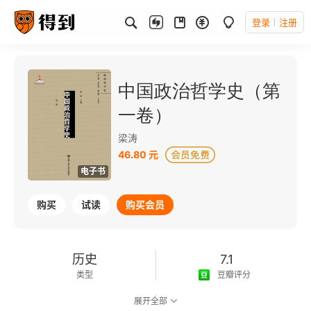
登录
注册
中国政治哲学史（第
一卷）
梁涛
46.80 元
电子书
购买
试读
购买会员
历史
7.1
类型
豆瓣评分
展开全部
可以朗读
267千字