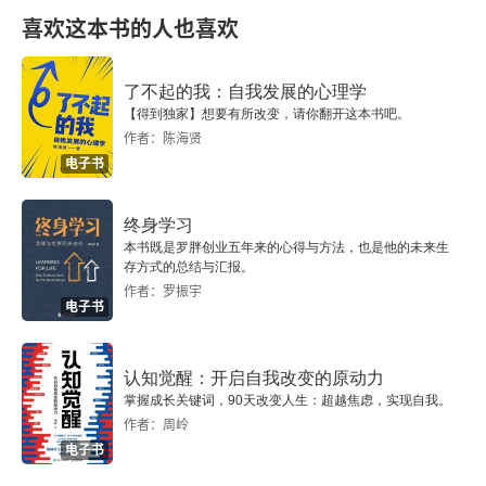
第一节 “兼相爱，交相利”
喜欢这本书的人也喜欢
第二节 选贤任能，尚同下效
了不起的我：自我发展的心理学
【得到独家】想要有所改变，请你翻开这本书吧。
第三节 强本节用，尚力明法
作者：陈海贤
电子书
第四章 天下与国家：商鞅的政治哲学
终身学习
第一节 政治权力及法的起源
本书既是罗胖创业五年来的心得与方法，也是他的未来生
存方式的总结与汇报。
第二节 天下之利、国家利益与个人利益
作者：罗振宇
电子书
第三节 “述仁义于天下”的政治理想
认知觉醒：开启自我改变的原动力
第五章 民贵君轻：孟子的政治哲学
掌握成长关键词，90天改变人生：超越焦虑，实现自我。
作者：周岭
第一节 以善为性：仁政的人性论根据
电子书