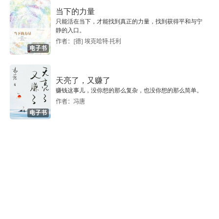
第二节 民贵君轻：政权的合法性基础
当下的力量
只能活在当下，才能找到真正的力量，找到获得平和与宁
第三节 仁政与王道：政治的核心内容
静的入口。
作者：[德] 埃克哈特·托利
电子书
第四节 “以义为利”：政治的正义性原则
第五节 “从道不从君”：士的为政原则
天亮了，又赚了
赚钱这事儿，没你想的那么复杂，也没你想的那么简单。
第六节 孟子政治哲学的反省与评价
作者：冯唐
电子书
第六章 自然与无为：《庄子》的政治哲学
第一节 道与万物自然
第二节 万物自然与权力的消解
第三节 人性与制度约束
第四节 在宥天下与至德之世