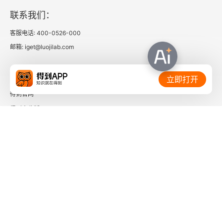
第一节 作为一种政治思想的“形名”论、“正
联系我们：
名”论、“名实”论
客服电话: 400-0526-000
邮箱: iget@luojilab.com
第二节 战国秦汉时期“名”“法”对举的普遍现象
第三节 “名”“法”对举形成的原因
相关链接：
立即打开
得到官网
余论 “名”是一种力量
得到企业版
第九章 隆礼重法：荀子的政治哲学
时间的朋友
第一节 政治、道德与政治的道德基础
了解更多：
第二节 德的可欲性与政治的可行性
第三节 “推恩而不理，不成仁”
第四节 “礼义之谓治”