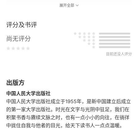
展开全部
余论 老子的政治哲学是否为愚民之策和权谋之术
评分及书评
第二章 正名致思：孔子的政治哲学
尚无评分
第一节 仁：“成己”与“爱人”
目前还没人评分
第二节 “一以贯之”与“下学上达”
第三节 孔子正名研究范式之反省
出版方
第四节 孔子正名致思的双重结构
中国人民大学出版社
第五节 孔子正名政治的运作模式
中国人民大学出版社成立于1955年，是新中国建立后成立
的第一家大学出版社。时光在文字与光阴中驻足，我们在
第六节 正名政治中的二元现象
积聚书香与赓续文脉之时，也有一点小小的向往，在徜徉
中拢住自我与他者的目光，给天下读书人一点点温暖。
第三章 兼爱：墨家的政治哲学