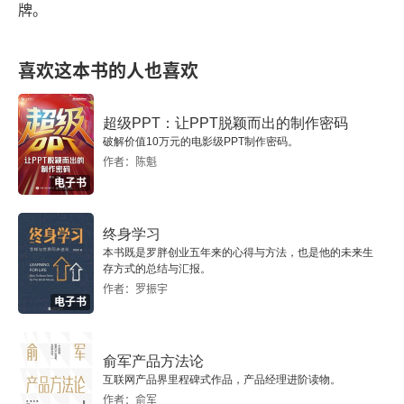
牌。
4.2 工作文件窗口
本章Eviews实战技巧
喜欢这本书的人也喜欢
第5章 对象
超级PPT：让PPT脱颖而出的制作密码
5.1 什么是对象？
破解价值10万元的电影级PPT制作密码。
作者：陈魁
5.2 对象的类型
电子书
5.3 对象的基本操作
终身学习
本书既是罗胖创业五年来的心得与方法，也是他的未来生
5.4 对象窗口
存方式的总结与汇报。
作者：罗振宇
电子书
本章Eviews实战技巧
第6章 序列
俞军产品方法论
互联网产品界里程碑式作品，产品经理进阶读物。
6.1 什么是序列？
作者：俞军