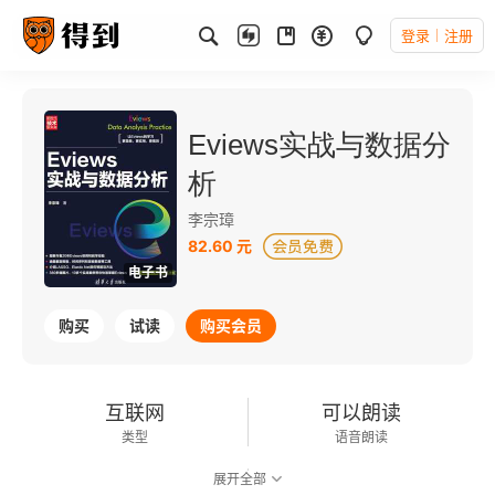
登录
注册
Eviews实战与数据分
析
李宗璋
82.60 元
电子书
购买
试读
购买会员
互联网
可以朗读
类型
语音朗读
展开全部
212千字
2023-10-01