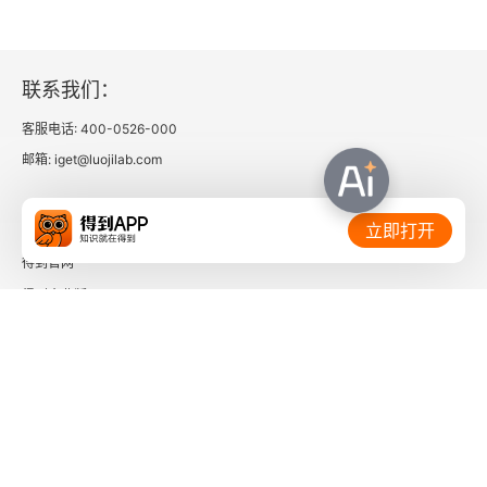
9.6 图形输出
本章Eviews实战技巧
联系我们：
第3篇 截面数据
客服电话: 400-0526-000
邮箱: iget@luojilab.com
第10章 截面数据的图形工具
相关链接：
10.1 实战案例：基金经理特征分析
立即打开
得到官网
10.2 单个序列的图形工具
得到企业版
10.3 两个序列的图形工具
时间的朋友
10.4 多个序列的图形工具
了解更多：
10.5 图形工具命令
第11章 截面数据的基础性统计分析