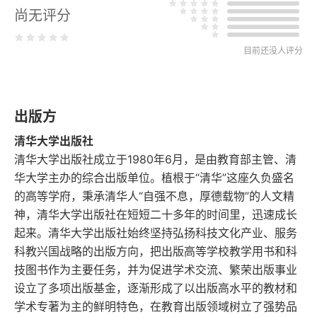
尚无评分
2.2 Eviews的版本
2.3 免费获取Eviews 12学生版
目前还没人评分
第3章 初识Eviews
出版方
3.1 Eviews界面
清华大学出版社
3.2 Eviews窗口
清华大学出版社成立于1980年6月，是由教育部主管、清
华大学主办的综合出版单位。植根于“清华”这座久负盛名
3.3 Eviews插件
的高等学府，秉承清华人“自强不息，厚德载物”的人文精
神，清华大学出版社在短短二十多年的时间里，迅速成长
第2篇 Eviews入门
起来。清华大学出版社始终坚持弘扬科技文化产业、服务
科教兴国战略的出版方向，把出版高等学校教学用书和科
第4章 工作文件
技图书作为主要任务，并为促进学术交流、繁荣出版事业
设立了多项出版基金，逐渐形成了以出版高水平的教材和
4.1 创建工作文件
学术专著为主的鲜明特色，在教育出版领域树立了强势品