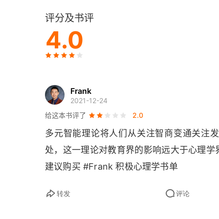
评分及书评
第7章 小学阶段的项目教学法
4.0
第8章 学科理解的多元切入点
第9章 高中学科的探索：“艺术推进”评估法
第10章 情境化评估：标准化考试的替代方案
Frank
2021-12-24
第三部分 最新展望
给这本书评了
2.0
多元智能理论将人们从关注智商变通关注
第11章 智能与社会文化背景
处，这一理论对教育界的影响远大于心理学
第12章 多元智能理论和企业管理
建议购买 #
Frank 
积极心理学书单
第13章 多元智能理论的未来
转发
评论
译后记