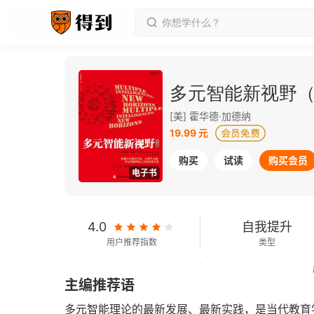
多元智能新视野
[美] 霍华德·加德纳
19.99 元
购买
试读
购买会员
电子书
4.0
自我提升
用户推荐指数
类型
189千字
2017-03-01
主编推荐语
字数
发行日期
多元智能理论的最新发展、最新实践，是当代教育