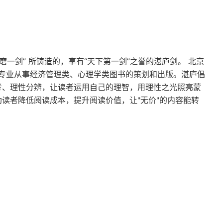
磨一剑” 所铸造的，享有“天下第一剑”之誉的湛庐剑。 北京
专业从事经济管理类、心理学类图书的策划和出版。湛庐倡
思考、理性分辨，让读者运用自己的理智，用理性之光照亮蒙
助读者降低阅读成本，提升阅读价值，让"无价"的内容能转