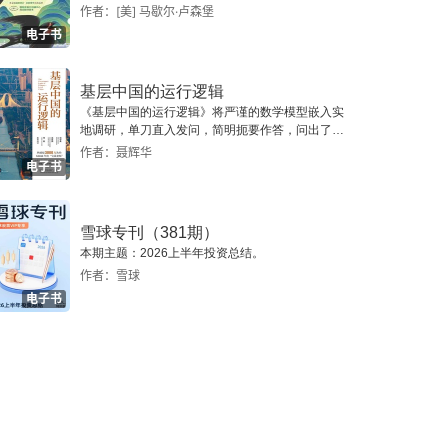
作者：[美] 马歇尔·卢森堡
电子书
基层中国的运行逻辑
《基层中国的运行逻辑》将严谨的数学模型嵌入实
地调研，单刀直入发问，简明扼要作答，问出了一
个真实切近的基层中国。
作者：聂辉华
电子书
雪球专刊（381期）
本期主题：2026上半年投资总结。
作者：雪球
电子书