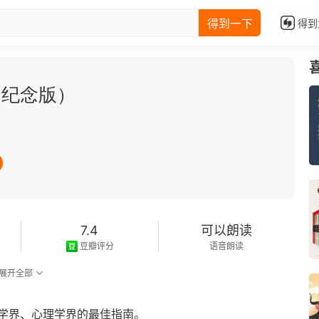
得到一下
得到
（纪念版）
7.4
可以朗读
豆瓣评分
语音朗读
展开全部
学界、心理学界的最佳指南。