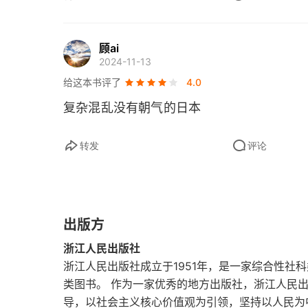
使社会党辉煌一时的独特面孔
顾ai
2024-11-13
民主党的“班会式民主主义”
给这本书评了
4.0
在野党应该进行培训和政策学习
复杂混乱没有朝气的日本
公明党与其支持者之间存在意识上的细微差别
转发
评论
浑然一体的自民党和公明党
小泽一郎的破坏欲
出版方
从外部看平成时代的日本政治
浙江人民出版社
21世纪20年代日本政治应有的姿态
浙江人民出版社成立于1951年，是一家综合性社
类图书。 作为一家优秀的地方出版社，浙江人民
选举制度如何改善监管与制衡
导，以社会主义核心价值观为引领，坚持以人民为