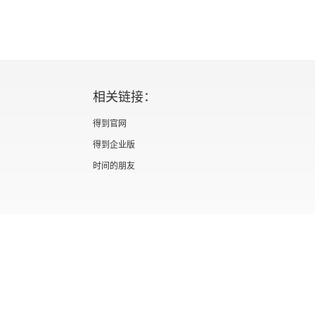
革
相关链接：
得到官网
得到企业版
时间的朋友
证 新出发京零字第海200073号
广播电视节目制作经营许可证 （京）字第012
信息网络传播视听节目许可证 0110567
隐私政策
知识产权声明
京ICP备05039090号-10
京公网安备 1101050
北京优视米网络科技有限公司
Copyright © 2022 All rights reserved