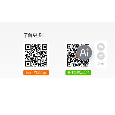
了解更多：
分享
下载「得到App」
关注微信公众号
04号
增值电信业务经营许可证 京ICP证090644号
2042303号