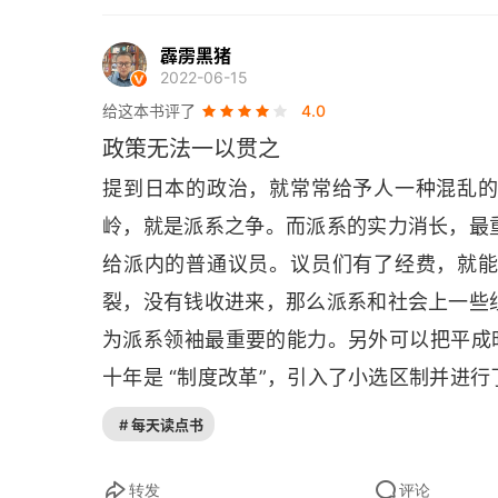
有可能挺直腰杆。
议员的公开招聘制度是错误的
霹雳黑猪
“都民第一之会”的违和感
2022-06-15
给这本书评了
4.0
不敢让国民吃苦药的民粹主义
政策无法一以贯之
年轻政治家应该发挥他们的“说服力”
提到日本的政治，就常常给予人一种混乱
岭，就是派系之争。而派系的实力消长，最
重新评估桥本首相
给派内的普通议员。议员们有了经费，就
彻底的和平主义幕后操盘手
裂，没有钱收进来，那么派系和社会上一些
宫泽首相的历史性作用
为派系领袖最重要的能力。另外可以把平成时
十年是 “制度改革”，引入了小选区制并进
为什么社会党会无路可走
诞生，这是运用制度的十年；最后的十年里
# 每天读点书
民主党政权因排斥官僚而出现混乱
各样的问题的延续及恶化，是 “民主制度” 
是政治上最为疲软的的十年。
鸠山政府被美国政府误认为“反美”
转发
评论