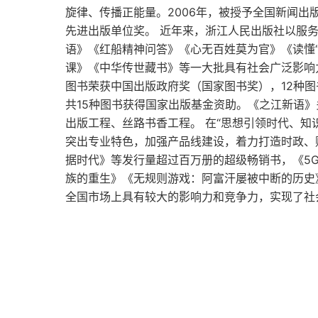
旋律、传播正能量。2006年，被授予全国新闻出
在野党、选民和媒体都需要改变意识
先进出版单位奖。 近年来，浙江人民出版社以服
语》《红船精神问答》《心无百姓莫为官》《读懂
第二章 从党主导到官邸主导
课》《中华传世藏书》等一大批具有社会广泛影响力
图书荣获中国出版政府奖（国家图书奖），12种图
收获了桥本改革成果的小泉政权
共15种图书获得国家出版基金资助。《之江新语
出版工程、丝路书香工程。 在“思想引领时代、知
更改决策过程会改变决策本身
突出专业特色，加强产品线建设，着力打造时政、
对“首相主导”的强烈抵制
据时代》等发行量超过百万册的超级畅销书，《5
族的重生》《无规则游戏：阿富汗屡被中断的历史
自民党的智慧
全国市场上具有较大的影响力和竞争力，实现了社
写着“在此基础上”的文件是不会实施的
是官僚的抵制推翻了第一届安倍政权吗
官邸掌握所有官僚的信息——内阁人事局的功与