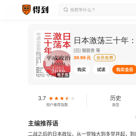
日本激荡三十年：平
[日] 御厨贵 等
39.99 元
购买
试读
购买会员
电子书
3.7
历史
用户推荐指数
类型
125千字
2022-03-01
主编推荐语
字数
发行日期
二战之后的日本政坛，从一党独大到多党并起，到