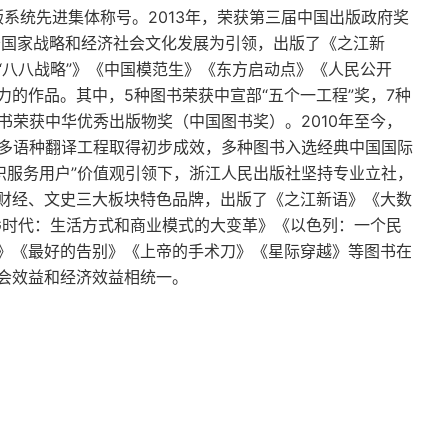
版系统先进集体称号。2013年，荣获第三届中国出版政府奖
务国家战略和经济社会文化发展为引领，出版了《之江新
“八八战略”》《中国模范生》《东方启动点》《人民公开
的作品。其中，5种图书荣获中宣部“五个一工程”奖，7种
书荣获中华优秀出版物奖（中国图书奖）。2010年至今，
》多语种翻译工程取得初步成效，多种图书入选经典中国国际
识服务用户”价值观引领下，浙江人民出版社坚持专业立社，
财经、文史三大板块特色品牌，出版了《之江新语》《大数
G时代：生活方式和商业模式的大变革》《以色列：一个民
》《最好的告别》《上帝的手术刀》《星际穿越》等图书在
会效益和经济效益相统一。
罪