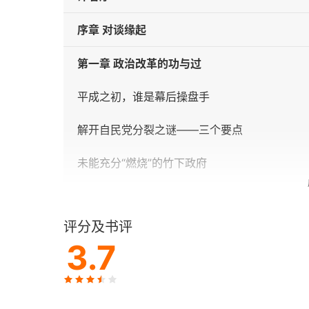
序章 对谈缘起
第一章 政治改革的功与过
平成之初，谁是幕后操盘手
解开自民党分裂之谜——三个要点
未能充分“燃烧”的竹下政府
昭和政治权力游戏中最精彩的地方
评分及书评
“自社先”联合政府失去政策上的对立关系
3.7
与旧制高中毕业的一代人同时消失的默契
第二次世界大战后建立民主主义的人们