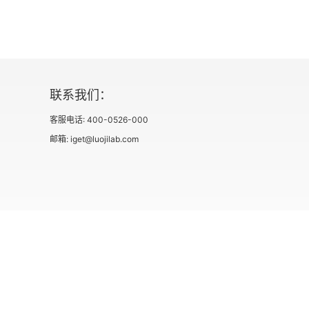
摆脱政府依赖型经济
“后小泉时代”的巨大反弹
执政党和在野党达成一致，才能进行社会保障改
联系我们：
第一届安倍政权的“抑郁”
客服电话: 400-0526-000
邮箱: iget@luojilab.com
福田首相别具一格的诙谐没有被理解
无法做出职业规划的政治家
“族议员”对改革到底有多认真
围绕税制的地盘之争
社会信用代码 91110108662186561M
出版物经营许可
官僚进行“忖度”是理所当然的
用户协议
人才远离政府机关的原因