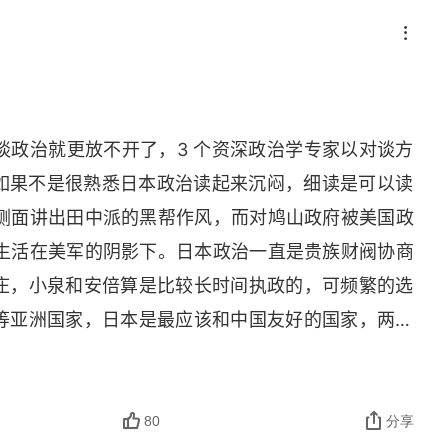
谈政治就更放不开了，3 个资深政治学专家以对谈方
坛，如果不是很熟悉日本政治读起来沉闷，细读是可以读
，侧面讲出田中派的黑帮作风，而对鸠山政府被美国政
刻生活在美军的阴影下。日本政治一直是贵族财阀协商
庄，小泉和安倍算是比较长时间执政的，可频繁的选
等亚洲国家，日本是最应该和中国友好的国家，两国
是幻想另类的崛起，为美国奔忙换取修宪，重新崛起
冲的地理位置，注定只能成为牺牲品，安培的被暗杀
本继续成为美国的韭菜地，有占领军存在的国家哪里
80
分享