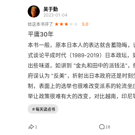
因过度庞大而破裂的派系
吴于勤
2023-01-04
金钱决定一切派系政治
给这本书评了
3.0
平庸30年
金丸和田中的派钱法
本书一般，原本日本人的表达就含蓄隐晦，
政治学者见证了内阁诞生的幕后
式谈论平成时代（1989-2019）日本政
出些味道，如讲到 “金丸和田中的派钱法”
饱受“政府更迭”之苦的日本国民
府误认为 “反美”，折射出日本政府还是时
小选区制不适合日本
制，表面上的选举也很难改变派系的轮流坐
支持安倍是因为对政治冷漠
举让政策很难有大的改变，对比越南，印尼
没有地缘冲突，经济结构上互补，可日本总
# 每天读点书
年轻议员的培养体系已经消失
为正常国家。可老龄化的人口，没有战略缓
扮作“政策通”的政治家的失误
也预示国命不济，单边提高军备，只能让日
1
18