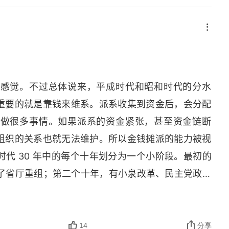
的感觉。不过总体说来，平成时代和昭和时代的分水
重要的就是靠钱来维系。派系收集到资金后，会分配
能做很多事情。如果派系的资金紧张，甚至资金链断
组织的关系也就无法维护。所以金钱摊派的能力被视
代 30 年中的每个十年划分为一个小阶段。最初的
行了省厅重组；第二个十年，有小泉改革、民主党政权
，民主党政权垮台，安倍政权横空出现，伴随着各种
运用的失败和 “政党制度” 运作的问题点集中爆露，也
14
分享