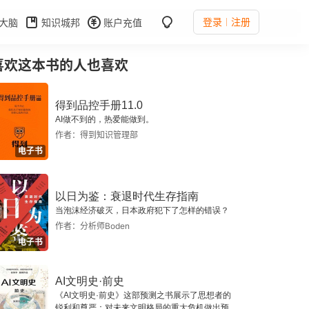
登录
注册
大脑
知识城邦
账户充值
喜欢这本书的人也喜欢
得到品控手册11.0
AI做不到的，热爱能做到。
作者：得到知识管理部
电子书
以日为鉴：衰退时代生存指南
当泡沫经济破灭，日本政府犯下了怎样的错误？
作者：分析师Boden
电子书
AI文明史·前史
《AI文明史·前史》这部预测之书展示了思想者的
锐利和尊严：对未来文明格局的重大危机做出预