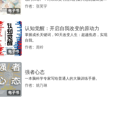
警，提示人类做出智慧的选择。
作者：张笑宇
电子书
认知觉醒：开启自我改变的原动力
掌握成长关键词，90天改变人生：超越焦虑，实现
自我。
作者：周岭
电子书
强者心态
一本脑科学专家写给普通人的大脑训练手册。
作者：姚乃琳
电子书