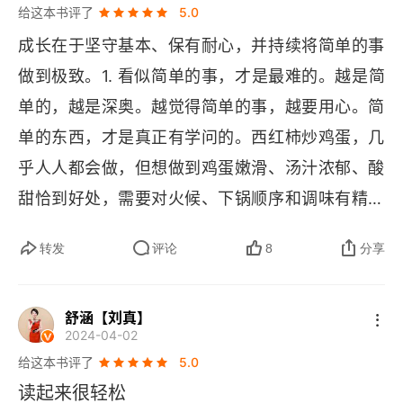
013 大量阅读，反复阅读。
给这本书评了
5.0
成长在于坚守基本、保有耐心，并持续将简单的事
014 用文字记录灵感。
做到极致。1. 看似简单的事，才是最难的。越是简
015 时常将下一个计划放入口袋。
单的，越是深奥。越觉得简单的事，越要用心。简
016 每天都要播种。
单的东西，才是真正有学问的。西红柿炒鸡蛋，几
乎人人都会做，但想做到鸡蛋嫩滑、汤汁浓郁、酸
017 不要被准备好的东西拘束。
甜恰到好处，需要对火候、下锅顺序和调味有精准
018 不要只看结果，也要确认过程。
的把握。写一篇简洁的读后感，把一本书浓缩成几
转发
评论
8
分享
行清晰的要点，快速抓住重点，这比写一篇冗长的
019 认真面对。
流水账要难得多。每天早睡早起，道理谁都懂，但
020 前进就该一步一个脚印。
舒涵【刘真】
能常年坚持下来，需要极强的自律和习惯支撑。就
2024-04-02
像扎马步，动作看起来最简单，却是所有武术基本
021 三项准备，让自己不失败。
给这本书评了
5.0
功里最考验耐力和核心力量的。就像冰山的尖顶，
读起来很轻松
022 把“改善”当成一种工作。