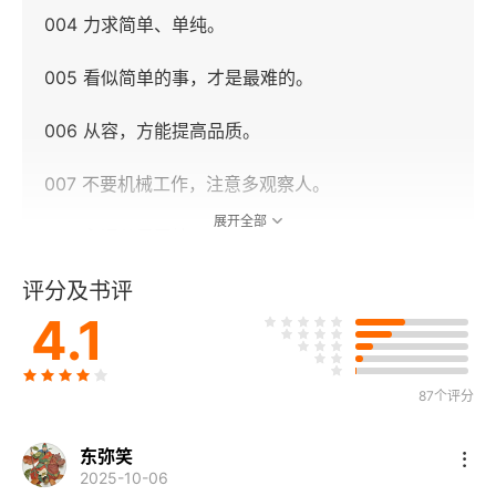
004 力求简单、单纯。
005 看似简单的事，才是最难的。
006 从容，方能提高品质。
007 不要机械工作，注意多观察人。
展开全部
008 永远从零开始。
评分及书评
009 不复制过往的成功。
4.1
010 不依赖先例。
011 先推敲再假设。
87个评分
012 思考时不妨读点东西。
东弥笑
2025-10-06