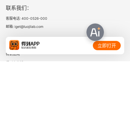
069 不道听途说。
联系我们：
070 收集信息时以人为基准。
客服电话: 400-0526-000
邮箱: iget@luojilab.com
071 说话时以我为主语。
相关链接：
072 了解被世人点评的事。
立即打开
得到官网
073 尝试怀疑那些引人注目的东西。
得到企业版
074 睡前想好明天的穿着打扮。
时间的朋友
075 舒适地度过清晨时光。
了解更多：
076 重要的事在上午处理。
077 拥有一处自己的避风港。
078 不降低标准。