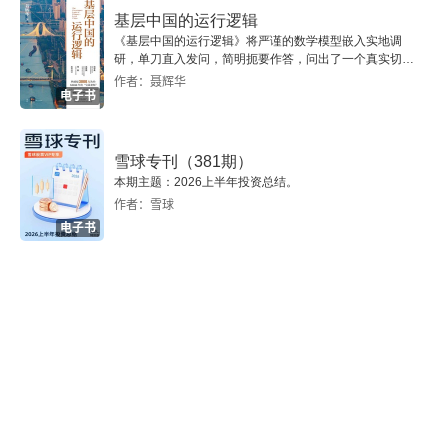
基层中国的运行逻辑
051 有事求人的同时要有被拒绝的觉悟。
《基层中国的运行逻辑》将严谨的数学模型嵌入实地调
研，单刀直入发问，简明扼要作答，问出了一个真实切近
的基层中国。
作者：聂辉华
052 制作连小学生也能看懂的图表。
电子书
053 通过故事解释动机。
雪球专刊（381期）
054 像搭讪一样写文章。
本期主题：2026上半年投资总结。
作者：雪球
055 安装“齐心协力”的按钮。
电子书
056 发现美。
057 批评要简短有力。
058 清楚地表达你的称赞和认同。
059 说出对方的名字。