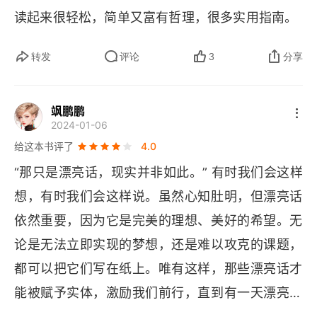
我们只看到水面之上简单的部分，却忽略了水下支
读起来很轻松，简单又富有哲理，很多实用指南。
023 从倒计时开始。
撑它的巨大、复杂的根基。2. 提高品质有两大条
件，从容的时间和从容的心态。想把事做好，秘诀
转发
评论
3
分享
024 不说“姑且这样”。
就俩字：别赶，别慌。快餐能快速填饱肚子，但只
025 快速回复会带来好运。
有用时间和耐心小火慢炖的汤，才能煲出食材最深
飒鹏鹏
2024-01-06
层的醇厚滋味和营养。就像种花，园丁每天浇水施
026 警惕集体意识。
给这本书评了
4.0
肥，但不能急着把花苞掰开，必须等待它自然绽
027 销售自己。
“那只是漂亮话，现实并非如此。” 有时我们会这样
放，才会最美。像开车遇红灯，与其焦躁地猛踩油
想，有时我们会这样说。虽然心知肚明，但漂亮话
028 认真的前提是积极。
门然后急刹，不如平稳减速，停下休息几十秒，反
依然重要，因为它是完美的理想、美好的希望。无
而能让接下来的旅程更安全、顺畅。3. 唯有不怕失
029 不排斥数字。
论是无法立即实现的梦想，还是难以攻克的课题，
败、积极挑战，才能习得、深入、拓展、催生出新
030 不躲避重任。
都可以把它们写在纸上。唯有这样，那些漂亮话才
意。想学新东西、有进步，就别怕搞砸。多试试，
能被赋予实体，激励我们前行，直到有一天漂亮话
才会有新点子。没有一个孩子是不摔跤就学会走路
031 不要说“做不到”。
变成现实。