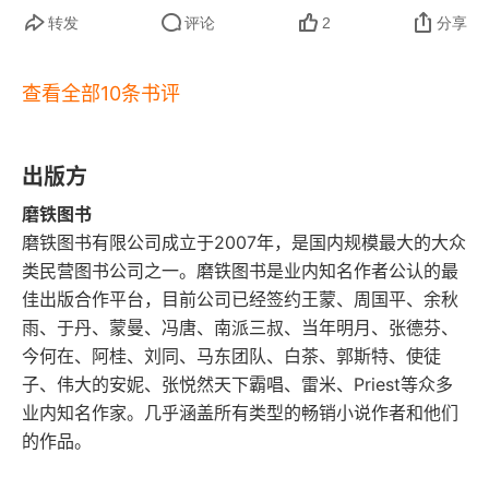
的。正是每一次摔倒又爬起来的尝试，让他们最终
032 不给自己设限。
转发
评论
2
分享
掌握了平衡。几乎没有一个成功的产品是第一版就
033 先别着急发牢骚。
完美的。都是经过无数次测试、收集用户反馈、在
查看全部10条书评
失败的基础上迭代优化才成功的。就像玩扫雷或解
034 别期盼太多。
谜游戏，玩家总会点错格子或走错路，但每一次失
出版方
035 小心一石二鸟。
败都是排除了一个错误选项，从而更接近最终的正
磨铁图书
确答案。总之，高手都是用心把人人都懂的简单道
036 了解自己的“甜蜜点”。
磨铁图书有限公司成立于2007年，是国内规模最大的大众
理，用从容的心态，一遍又一遍地做到极致的人。
类民营图书公司之一。磨铁图书是业内知名作者公认的最
037 研究失败。
佳出版合作平台，目前公司已经签约王蒙、周国平、余秋
雨、于丹、蒙曼、冯唐、南派三叔、当年明月、张德芬、
038 开始重要，收尾亦然。
今何在、阿桂、刘同、马东团队、白茶、郭斯特、使徒
子、伟大的安妮、张悦然天下霸唱、雷米、Priest等众多
039 敢于提问。
业内知名作家。几乎涵盖所有类型的畅销小说作者和他们
的作品。
040 和专家做朋友。