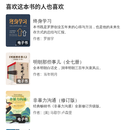
041 欢迎局外人插嘴。
喜欢这本书的人也喜欢
042 写计划、画“地图”。
终身学习
本书既是罗胖创业五年来的心得与方法，也是他的未来生
043 不过分依赖人脉。
存方式的总结与汇报。
作者：罗振宇
044 看完报纸，请折叠好。
电子书
045 没有与己无关的事。
明朝那些事儿（全七册）
全本明朝白话史，演绎明朝三百年兴衰风云。
046 沟通方式要有趣、有美感。
作者：当年明月
电子书
047 像做连环画剧一样做假设。
048 掌握“报·联·商”的信息分享术。
非暴力沟通（修订版）
经典畅销书《非暴力沟通》全新修订升级版。
049 先思考再发言。
作者：[美] 马歇尔·卢森堡
电子书
050 别只顾自己方便。