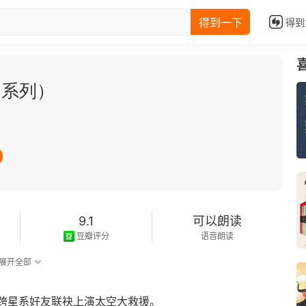
得到一下
得到
幻系列）
9.1
可以朗读
豆瓣评分
语音朗读
展开全部
+跨星系好友联袂上演太空大救援。