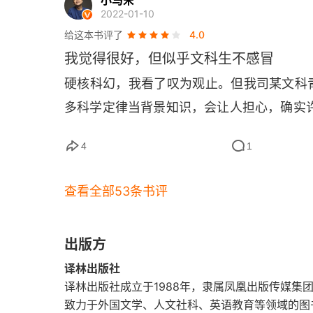
小马宋
第Vℓ章
2022-01-10
撞，那时的人类只有灭亡一个结局，时间就
给这本书评了
4.0
🌈
到对方的回应。
 我们能与其他文明相遇
我觉得很好，但似乎文科生不感冒
源于一次波及两个文明的危机，为了解决
硬核科幻，我看了叹为观止。但我司某文科
遇。这是一个太巧妙的布局，丝丝入扣，出
多科学定律当背景知识，会让人担心，确实
作品里，人类文明与外星文明的邂逅，往往
🔥
不期而遇，更加真实而有诗意。
 如果
4
1
段？做客只能寒暄，难免乏味；侵略必有反
同的威胁，自然成为战友，后来的故事就自
查看全部53条书评
活在其他星球吗？作者的答案依然是可以的
个有限大小的环境，并不会特别困难。人类
出版方
🌶
法共处。
️ 黑暗森林，或者友爱？《三体
译林出版社
同观点，宇宙中的智能生物间更可能的是惺
译林出版社成立于1988年，隶属凤凰出版传媒集
致力于外国文学、人文社科、英语教育等领域的图
是阳光的转化，而太阳光普照整个太阳系，