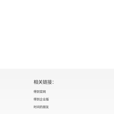
将心向明月，恰逢明月照我心。身无彩凤双飞翼，心
个星系。一本治愈系的硬科幻小说。五星推荐。
相关链接：
得到官网
得到企业版
时间的朋友