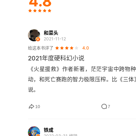
4.8
第十二章
第十三章
和菜头
第十四章
2021-11-12
给这本书评了
4.0
第十五章
2021年度硬科幻小说
第十六章
《火星援救》作者新著，茫茫宇宙中跨物
动，和死亡赛跑的智力极限压榨。比《三体》
第十七章
说。
第十八章
10
7
第十九章
第二十章
铁成
2022-03-31 编辑