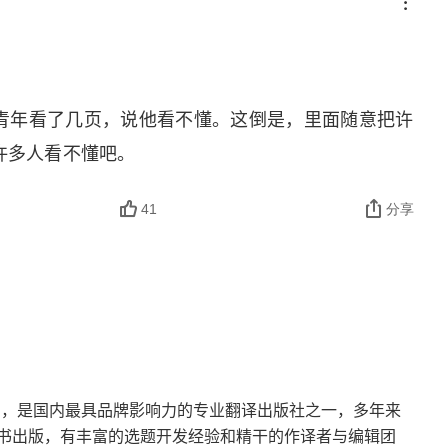
一亿年之后。外星人不一定有威胁，而我们一定等不
吗？作者的答案还是肯定的，相遇并不是偶然，而是
这个危机，人类和外星文明在寻找解决方案的路上相
青年看了几页，说他看不懂。这倒是，里面随意把许
乎意料之外，又在情理之中。回到真实世界，以往的
许多人看不懂吧。
是相互的访问或者不速之客的降临；由于某种原因的
相遇怎么办？外星文明遇到地球文明，会是怎样的桥
41
分享
抗，陷入暴力。在这部小说里，由于两个文明面对相
🌸
然带有挑战，而且充满温情。
 地球人能够长期生
，在高度发达的文明里，为另一个世界的生物创造一
与外星文明也许无法直接相拥，但是总是能够找到办
》中的黑暗森林法则已经深入人心，而本书作者持有不
惺相惜而不是相互掠夺。地球上的传统资源，基本都
团，是国内最具品牌影响力的专业翻译出版社之一，多年来
书出版，有丰富的选题开发经验和精干的作译者与编辑团
看起来取之不尽用之不竭，何必独占、何来掠夺。这