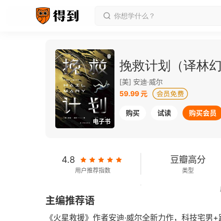
挽救计划（译林
[美] 安迪·威尔
59.99 元
购买
试读
购买会员
电子书
4.8
豆瓣高分
用户推荐指数
类型
270千字
2021-08-01
主编推荐语
字数
发行日期
《火星救援》作者安迪·威尔全新力作，科技宅男