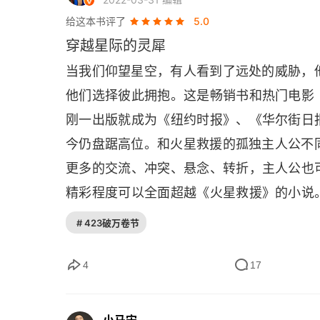
第二十一章
给这本书评了
5.0
第二十二章
穿越星际的灵犀
当我们仰望星空，有人看到了远处的威胁，他
第二十三章
他们选择彼此拥抱。这是畅销书和热门电影
第二十四章
刚一出版就成为《纽约时报》、《华尔街日
今仍盘踞高位。和火星救援的孤独主人公不同
第二十五章
更多的交流、冲突、悬念、转折，主人公也
第二十六章
精彩程度可以全面超越《火星救援》的小说
第二十七章
可能盘旋在所有星际爱好者心中的几个终极
# 423破万卷节
宇宙茫茫，地球与人类并不孤独，文明，而
第二十八章
19 年的某一天，加拿大的射电天文望远
4
17
第二十九章
在外星文明，当时很多人呼吁 “不要回答”
一次往返通讯的时间就是 30 亿年。而