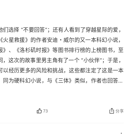
们选择 “不要回答”；还有人看到了穿越星际的爱，
《火星救援》的作者安迪・威尔的又一本科幻小说，
报》、《洛杉矶时报》等图书排行榜的上榜图书，至
，这次的故事里男主角有了一个 “小伙伴”；于是，
可以经历更多的风险和挑战，这些都注定了这是一本
。同为硬科幻小说，与《三体》类似，作者也回答了
❄
问题。
️ 地外生命存在吗？作者的回答是肯定的，
且很可能是数不清的文明，就存在于浩瀚的星空。20
镜连续观测到了来自同一个位置的快速射电暴，疑似存
73
分享
。殊不知，这个信号的发生地距离地球，15 亿光年。
有科学依据判断，由于银河系将与人马座矮椭球星系相