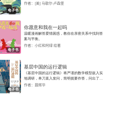
作者：[美] 马歇尔·卢森堡
电子书
你愿意和我在一起吗
温暖漫画解答爱情困惑，教你在亲密关系中找到答
案与平衡。
作者：小红和阿绿 绘著
电子书
基层中国的运行逻辑
《基层中国的运行逻辑》将严谨的数学模型嵌入实
地调研，单刀直入发问，简明扼要作答，问出了一
个真实切近的基层中国。
作者：聂辉华
电子书