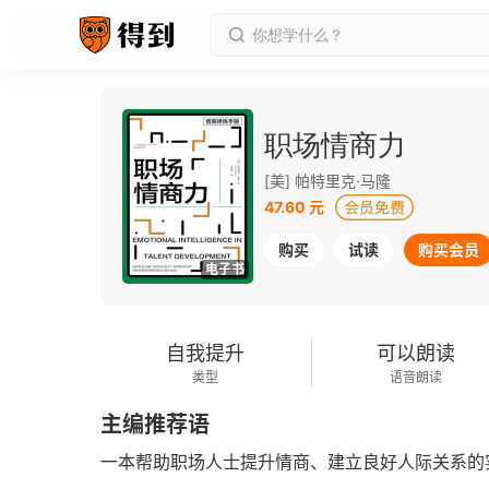
职场情商力
[美] 帕特里克·马隆
47.60 元
购买
试读
购买会员
电子书
自我提升
可以朗读
类型
语音朗读
主编推荐语
一本帮助职场人士提升情商、建立良好人际关系的