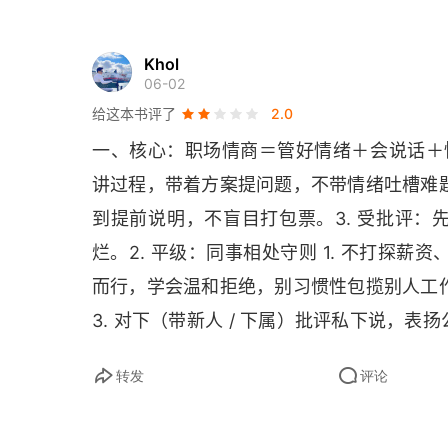
第八章 冲突
第九章 接下来怎么做
Khol
06-02
给这本书评了
2.0
一、核心：职场情商＝管好情绪＋会说话＋懂分
讲过程，带着方案提问题，不带情绪吐槽难题
到提前说明，不盲目打包票。3. 受批评
烂。2. 平级：同事相处守则 1. 不打探薪
而行，学会温和拒绝，别习惯性包揽别人工作
3. 对下（带新人 / 下属）批评私下说，
绪管理（职场第一必修课）1. 不在工位暴怒
转发
评论
着表态，冲动不发消息、不做决定。3. 被
能公式 1. 提需求：客观情况 + 自身难处 +