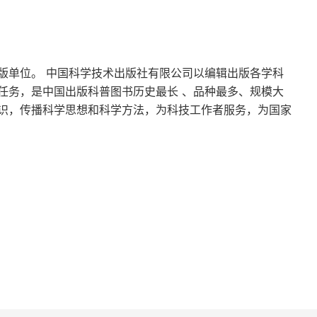
 替代方案四、避坑低情商行为当众反驳上级、随意吐槽公
话总结智商决定入职，情商决定升职；做事靠谱，做
版单位。 中国科学技术出版社有限公司以编辑出版各学科
任务，是中国出版科普图书历史最长 、品种最多、规模大
识，传播科学思想和科学方法，为科技工作者服务，为国家