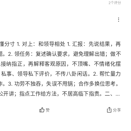
2个评分
寸 1. 对上：和领导相处 1. 汇报：先说结果，再
。2. 领任务：复述确认要求，避免理解出错；做不
：先接纳指正，再解释客观原因，不顶嘴、不情绪化摆
资、私事、领导私下评价，不传八卦闲话。2. 帮忙量力
。3. 功劳不独吞，失误不甩锅；合作多换位思考。
表扬公开讲；指点工作给方法，不居高临下指责。二、情
、抱怨公司和上司，负面情绪私下消化。2. 遇事不急
赞
分享
刁难不内耗，就事论事解决问题，不记仇。三、说话万
 求助方案 2. 提意见：肯定现有做法 + 优化建议 + 利