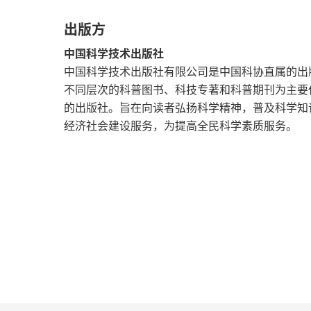
好结果 3. 婉拒：认可 + 客观难处 +
出版方
司、抢功甩锅、口无遮拦发牢骚。五、一句
人有边界。
中国科学技术出版社
中国科学技术出版社有限公司是中国科协直属的出
不同层次的科普图书、科技专著和科普期刊为主要
的出版社。旨在向读者弘扬科学精神，普及科学知
经济社会建设服务，为提高全民科学素质服务。